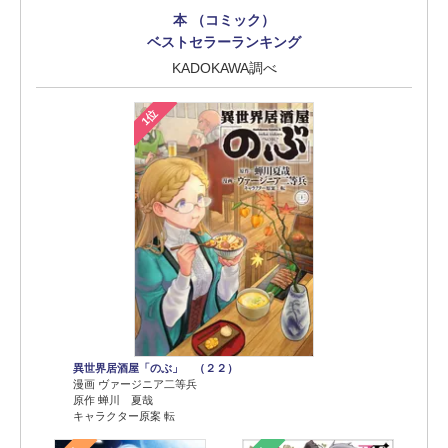
本 （コミック）
ベストセラーランキング
KADOKAWA調べ
1位
異世界居酒屋「のぶ」 （２２）
漫画 ヴァージニア二等兵
原作 蝉川 夏哉
キャラクター原案 転