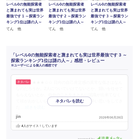
レベル0の無能探索者
レベル0の無能探索者
レベル0の無能探索者
と蔑まれても実は世界
と蔑まれても実は世界
と蔑まれても実は世界
最強です 1 ～探索ラン
最強です 2 ～探索ラン
最強です 3 ～探索ラン
キング1位は謎の人～
キング1位は謎の人～
キング1位は謎の人～
てん 他
てん 他
てん 他
「レベル0の無能探索者と蔑まれても実は世界最強です 3 ～
探索ランキング1位は謎の人～」感想・レビュー
※ユーザーによる個人の感想です
★★★☆☆ 日向の自己肯定感の異常な低さはなん
なのだろうか。2人についていけてないとか、闘いを任せて
もらえないとか、自分のことをまともに認識が出来てなく
て頭がおかしいレベル。ずっとレベル0で辛い思いをしてき
た
…続きを読む
jin
2026年06月28日
4
人がナイス！しています
powered by