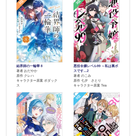
2位
3位
結界師の一輪華 8
悪役令嬢レベル99 ～私は裏ボ
著者 おだやか
スです…2
原作 クレハ
著者 のこみ
キャラクター原案 ボダック
原作 七夕 さとり
ス
キャラクター原案 Tea
4位
5位