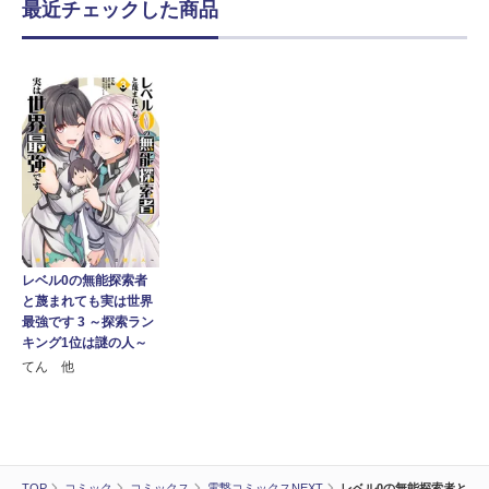
最近チェックした商品
レベル0の無能探索者
と蔑まれても実は世界
最強です 3 ～探索ラン
キング1位は謎の人～
てん 他
TOP
コミック
コミックス
電撃コミックスNEXT
レベル0の無能探索者と