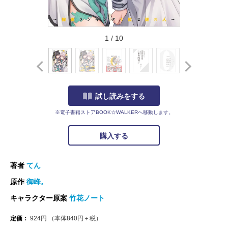
1
/
10
試し読みをする
※電子書籍ストアBOOK☆WALKERへ移動します。
購入する
著者
てん
原作
御峰。
キャラクター原案
竹花ノート
定価：
924
円
（本体
840
円＋税）