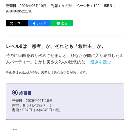
発売日：
2026年06月10日
判型：
Ｂ６判
ページ数：
192
ISBN：
9784049522136
ポスト
シェア
送る
レベル0は「愚者」か、それとも「救世主」か。
詩乃に日向を独り占めさせまいと、ひなたが間に入り結成した3
人パーティー。しかし美少女2人の圧倒的な
…続きを読む
※画像は表紙及び帯等、実際とは異なる場合があります。
紙書籍
発売日：2026年06月10日
判型：Ｂ６判／192ページ
定価：924円（本体840円＋税）