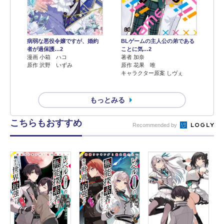
病弱な悪役令嬢ですが、婚約
BLゲームの主人公の弟である
者が過保護…2
ことに気…2
漫画 小箱 ハコ
著者 加奈
原作 沢野 いずみ
原作 花果 唯
キャラクター原案 しヴぇ
もっとみる
こちらもおすすめ
Recommended by