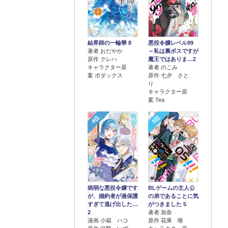
結界師の一輪華 8
悪役令嬢レベル99
著者 おだやか
～私は裏ボスですが
原作 クレハ
魔王ではありま…2
キャラクター原
著者 のこみ
案 ボダックス
原作 七夕 さと
り
キャラクター原
案 Tea
4位
5位
病弱な悪役令嬢です
BLゲームの主人公
が、婚約者が過保護
の弟であることに気
すぎて逃げ出した…
がつきました 5
2
著者 加奈
漫画 小箱 ハコ
原作 花果 唯