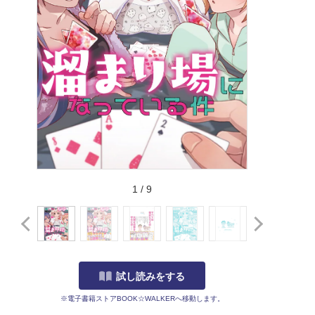
1
/
9
試し読みをする
※電子書籍ストアBOOK☆WALKERへ移動します。