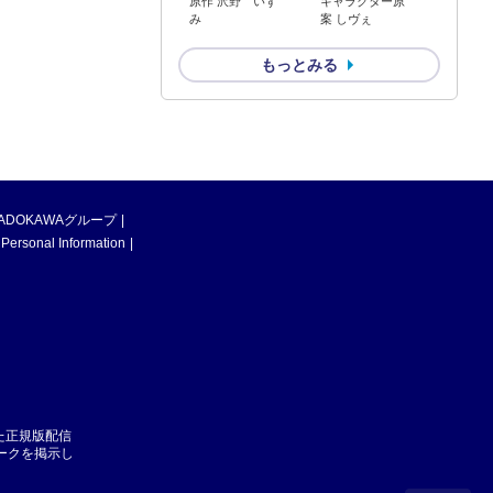
原作 沢野 いず
キャラクター原
み
案 しヴぇ
もっとみる
ADOKAWAグループ
 Personal Information
た正規版配信
マークを掲示し