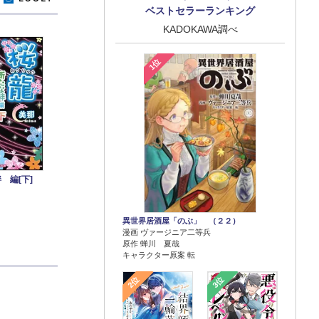
ベストセラーランキング
KADOKAWA調べ
1位
 編[下]
異世界居酒屋「のぶ」 （２２）
漫画 ヴァージニア二等兵
原作 蝉川 夏哉
キャラクター原案 転
2位
3位