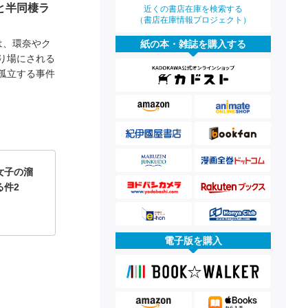
と半同棲ラ
近くの書店在庫を検索する
（書店在庫情報プロジェクト）
は、環奈やク
紙の本・雑誌を購入する
り場にされる
孤立する事件
女子の溜
る件2
電子版を購入