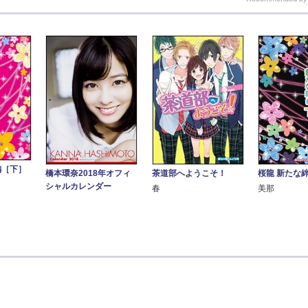
編［下］
橋本環奈2018年オフィ
茶道部へようこそ！
桜龍 新たな絆
シャルカレンダー
春
美那