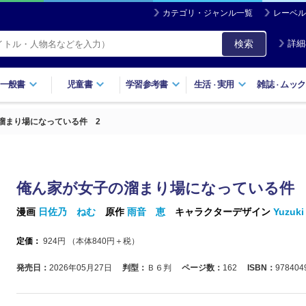
カテゴリ・ジャンル一覧
レーベル
検索
詳細
一般書
児童書
学習参考書
生活
実用
雑誌
ムック
・
・
溜まり場になっている件 2
俺ん家が女子の溜まり場になっている件 
漫画
日佐乃 ねむ
原作
雨音 恵
キャラクターデザイン
Yuzuki
定価：
924
円 （本体
840
円＋税）
発売日：
2026年05月27日
判型：
Ｂ６判
ページ数：
162
ISBN：
978404