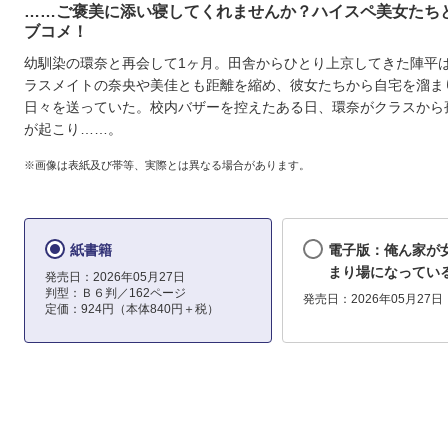
……ご褒美に添い寝してくれませんか？ハイスペ美女たち
ブコメ！
幼馴染の環奈と再会して1ヶ月。田舎からひとり上京してきた陣平
ラスメイトの奈央や美佳とも距離を縮め、彼女たちから自宅を溜ま
日々を送っていた。校内バザーを控えたある日、環奈がクラスから
が起こり……。
※画像は表紙及び帯等、実際とは異なる場合があります。
紙書籍
電子版：俺ん家が
まり場になってい
発売日：2026年05月27日
判型：Ｂ６判／162ページ
発売日：2026年05月27日
定価：924円（本体840円＋税）