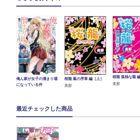
桜龍 孤独な龍 
桜龍 嵐の序章 編［上］
俺ん家が女子の溜まり場
美那
になっている件
美那
最近チェックした商品