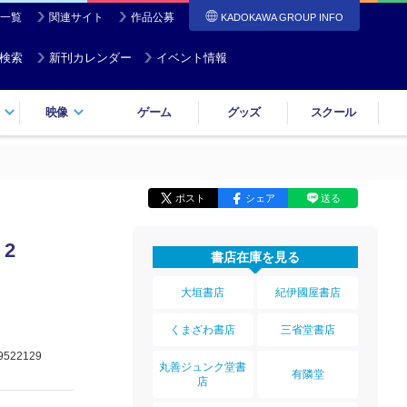
一覧
関連サイト
作品公募
KADOKAWA GROUP INFO
検索
新刊カレンダー
イベント情報
映像
ゲーム
グッズ
スクール
ポスト
シェア
送る
2
書店在庫を見る
大垣書店
紀伊國屋書店
くまざわ書店
三省堂書店
9522129
丸善ジュンク堂書
有隣堂
店