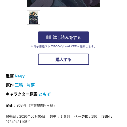
試し読みをする
※電子書籍ストアBOOK☆WALKERへ移動します。
購入する
漫画
Nagy
原作
三嶋 与夢
キャラクター原案
ともぞ
定価：
968
円
（本体
880
円＋税）
発売日：
2026年06月05日
判型：
Ｂ６判
ページ数：
196
ISBN：
9784048119511