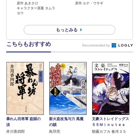
原作 ルナ・ウサギ
原作 あきさけ
キャラクター原案 タムラ
ヨウ
もっとみる
こちらもおすすめ
Recommended by
暴れん坊将軍 盗賊の
新火盗改鬼与力 風魔
文豪ストレイドッグス
涙
の賊
５５Ｍｉｎｕｔｅｓ
井川香四郎
鳥羽亮
朝霧カフカ 春河３５