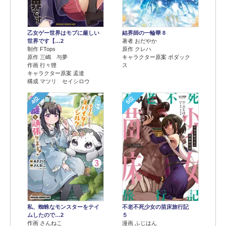
乙女ゲー世界はモブに厳しい
結界師の一輪華 8
世界です【…2
著者 おだやか
制作 FTops
原作 クレハ
原作 三嶋 与夢
キャラクター原案 ボダック
作画 行々狸
ス
キャラクター原案 孟達
構成 マツリ セイシロウ
4位
5位
不老不死少女の苗床旅行記
私、蜘蛛なモンスターをテイ
５
ムしたので…2
漫画 ふじはん
作画 さんねこ