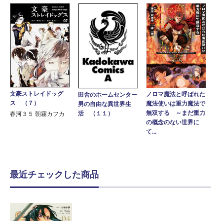
文豪ストレイドッグ
ノロマ魔法と呼ばれた
田舎のホームセンター
ス （７）
魔法使いは重力魔法で
男の自由な異世界生
無双する ～まだ重力
活 （１１）
春河３５ 朝霧カフカ
の概念のない世界に
て...
最近チェックした商品