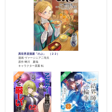
異世界居酒屋「のぶ」 （２２）
漫画 ヴァージニア二等兵
原作 蝉川 夏哉
キャラクター原案 転
2位
3位