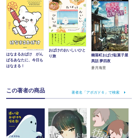
おばけのおいしいひと
はなまるおばけ がん
幽落町おばけ駄菓子屋
り旅
ばるあなたに、今日も
異話 夢四夜
はなまる！
蒼月海里
この著者の商品
著者名「アボガド６」で検索