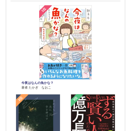
1位
今夜はなんの魚かな？
著者 たかぎ なおこ
2位
3位