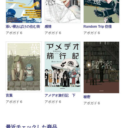
添い寝おばけの住む街
感情
Random Trip 彷徨
アボガド６
アボガド６
アボガド６
言葉
アメデオ旅行記 下
秘密
アボガド６
アボガド６
アボガド６
最近チェックした商品