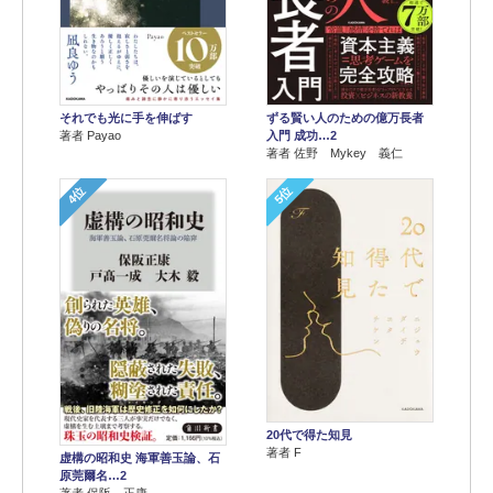
それでも光に手を伸ばす
ずる賢い人のための億万長者
著者 Payao
入門 成功…2
著者 佐野 Mykey 義仁
4位
5位
20代で得た知見
著者 F
虚構の昭和史 海軍善玉論、石
原莞爾名…2
著者 保阪 正康