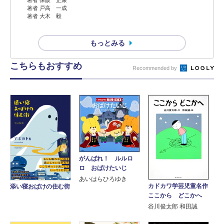
著者 戸高 一成
著者 大木 毅
もっとみる
こちらもおすすめ
Recommended by
がんばれ！ ルルロ
ロ おばけたいじ
あいはらひろゆき
カドカワ学芸児童名作
添い寝おばけの住む街
ここから どこかへ
谷川俊太郎 和田誠