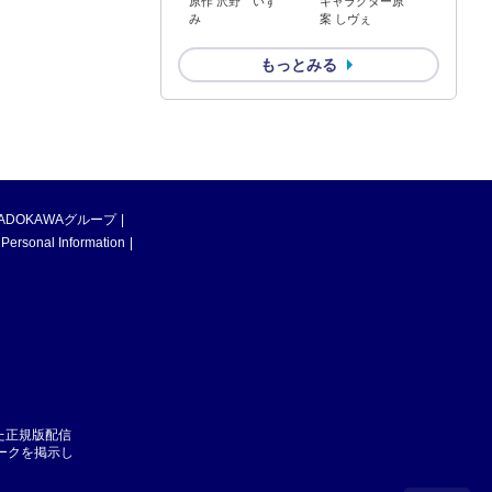
原作 沢野 いず
キャラクター原
み
案 しヴぇ
もっとみる
ADOKAWAグループ
 Personal Information
た正規版配信
マークを掲示し