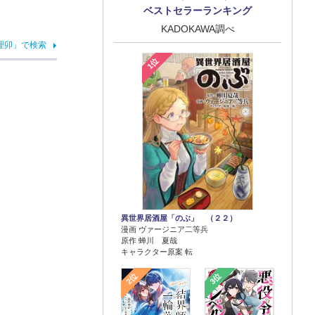
ベストセラーランキング
KADOKAWA調べ
理卯」で検索
1位
異世界居酒屋「のぶ」 （２２）
漫画 ヴァージニア二等兵
原作 蝉川 夏哉
キャラクター原案 転
2位
3位