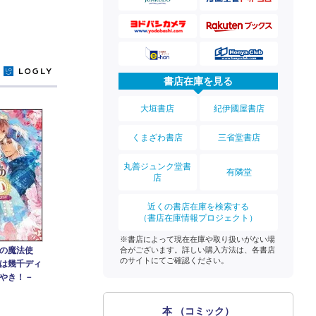
y
書店在庫を見る
大垣書店
紀伊國屋書店
くまざわ書店
三省堂書店
丸善ジュンク堂書
有隣堂
店
近くの書店在庫を検索する
（書店在庫情報プロジェクト）
※書店によって現在在庫や取り扱いがない場
合がございます。詳しい購入方法は、各書店
の魔法使
のサイトにてご確認ください。
は幾千ディ
やき！－
本 （コミック）