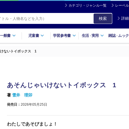
カテゴリ・ジャンル一覧
レーベル
検索
詳細
一般書
児童書
学習参考書
生活
実用
雑誌
ムック
・
・
けないトイボックス 1
あそんじゃいけないトイボックス 1
著
雪井 理卯
発売日：
2026年05月25日
わたしであそびましょ！