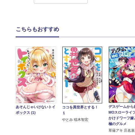
こちらもおすすめ
デスゲームから
あそんじゃいけないトイ
ココを異世界とする！
MOスローライフ
ボックス (1)
１
かけドワーフ嫁
やとみ 稲木智宏
極のグルメ
草薙アキ 庄名