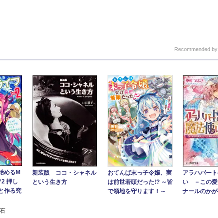
Recommended b
始めるM
新装版 ココ・シャネル
アラハバート
おてんば末っ子令嬢、実
2 押し
という生き方
い －この愛
は前世若頭だった!? ～皆
と作る究
ナールのかが
で領地を守ります！～
泉石