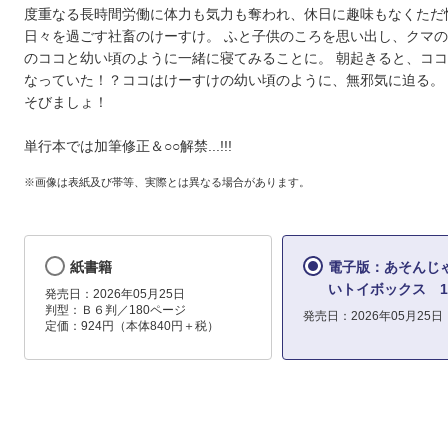
度重なる長時間労働に体力も気力も奪われ、休日に趣味もなくただ
日々を過ごす社畜のけーすけ。 ふと子供のころを思い出し、クマ
のココと幼い頃のように一緒に寝てみることに。 朝起きると、コ
なっていた！？ココはけーすけの幼い頃のように、無邪気に迫る。
そびましょ！
単行本では加筆修正＆○○解禁...!!!
※画像は表紙及び帯等、実際とは異なる場合があります。
紙書籍
電子版：あそんじ
いトイボックス 1
発売日：2026年05月25日
判型：Ｂ６判／180ページ
発売日：2026年05月25日
定価：924円（本体840円＋税）