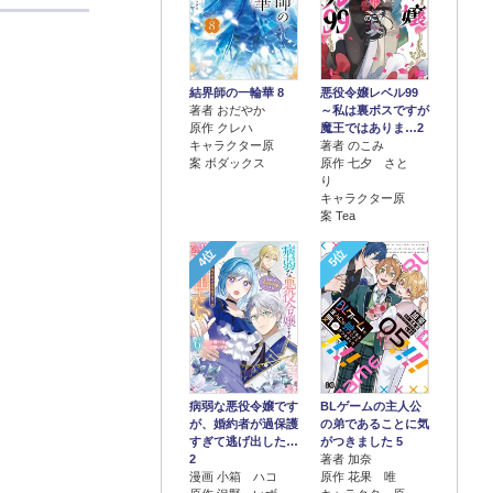
結界師の一輪華 8
悪役令嬢レベル99
著者 おだやか
～私は裏ボスですが
原作 クレハ
魔王ではありま…2
キャラクター原
著者 のこみ
案 ボダックス
原作 七夕 さと
り
キャラクター原
案 Tea
4位
5位
病弱な悪役令嬢です
BLゲームの主人公
が、婚約者が過保護
の弟であることに気
すぎて逃げ出した…
がつきました 5
2
著者 加奈
漫画 小箱 ハコ
原作 花果 唯