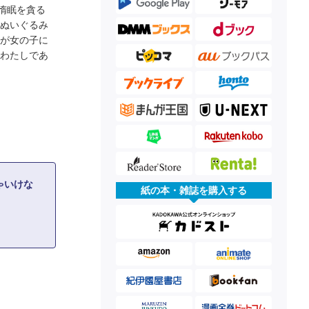
惰眠を貪る
のぬいぐるみ
コが女の子に
 わたしであ
ゃいけな
紙の本・雑誌を購入する