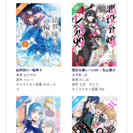
2位
3位
結界師の一輪華 8
悪役令嬢レベル99 ～私は裏ボ
著者 おだやか
スです…2
原作 クレハ
著者 のこみ
キャラクター原案 ボダック
原作 七夕 さとり
ス
キャラクター原案 Tea
4位
5位