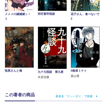
抑圧都市怪談
メメメの滅滅滅ッ！
花子さん、食べないで
１
2
怪異さんと俺
0能者ミナト
九十九怪談 第九夜
葉山透
木原浩勝
この著者の商品
著者名「マッハダイ」で検索