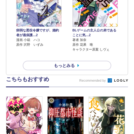
病弱な悪役令嬢ですが、婚約
BLゲームの主人公の弟である
者が過保護…2
ことに気…2
漫画 小箱 ハコ
著者 加奈
原作 沢野 いずみ
原作 花果 唯
キャラクター原案 しヴぇ
もっとみる
こちらもおすすめ
Recommended by