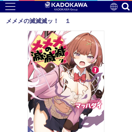
メメメの滅滅滅ッ！ １
電子版