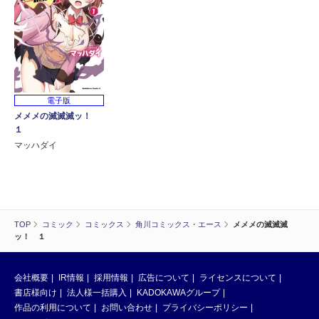
電子版
メメメの滅滅滅ッ！
１
マッハダイ
TOP
コミック
コミックス
角川コミックス・エース
メメメの滅滅滅
ッ！ １
会社概要
IR情報
採用情報
広告について
ライセンスについて
書店様向け
法人様一括購入
KADOKAWAグループ
作品の利用について
お問い合わせ
プライバシーポリシー