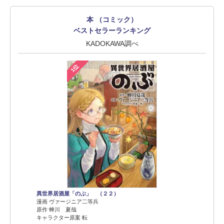
本 （コミック）
ベストセラーランキング
KADOKAWA調べ
1位
異世界居酒屋「のぶ」 （２２）
漫画 ヴァージニア二等兵
原作 蝉川 夏哉
キャラクター原案 転