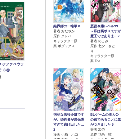
結界師の一輪華 8
悪役令嬢レベル99
著者 おだやか
～私は裏ボスですが
原作 クレハ
魔王ではありま…2
キャラクター原
著者 のこみ
案 ボダックス
原作 七夕 さと
り
キャラクター原
案 Tea
メッツァペウラ
 ３巻
4位
5位
良
病弱な悪役令嬢です
BLゲームの主人公
が、婚約者が過保護
の弟であることに気
すぎて逃げ出した…
がつきました 5
2
著者 加奈
漫画 小箱 ハコ
原作 花果 唯