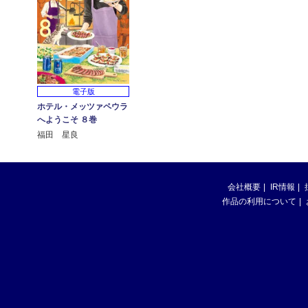
電子版
ホテル・メッツァペウラ
へようこそ ８巻
福田 星良
会社概要
IR情報
作品の利用について