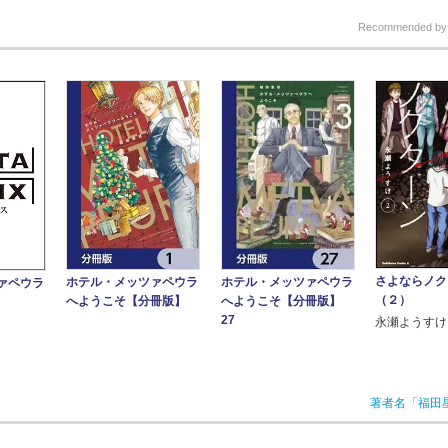
Recommended b
さよならノ
ホテル・メッツァペウラ
ホテル・メッツァペウラ
ァペウラ
（２）
へようこそ【分冊版】
へようこそ【分冊版】
27
永瀬ようすけ
著者名「福田