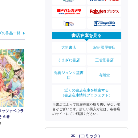
ズの作品一覧
書店在庫を見る
大垣書店
紀伊國屋書店
くまざわ書店
三省堂書店
丸善ジュンク堂書
有隣堂
店
近くの書店在庫を検索する
（書店在庫情報プロジェクト）
※書店によって現在在庫や取り扱いがない場
合がございます。詳しい購入方法は、各書店
メッツァペウラ
のサイトにてご確認ください。
 ６巻
良
本 （コミック）