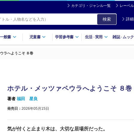
カテゴリ・ジャンル一覧
レーベル
検索
詳細
一般書
児童書
学習参考書
生活
実用
雑誌
ムック
・
・
ウラへようこそ ８巻
ホテル・メッツァペウラへようこそ ８巻
著者
福田 星良
発売日：
2026年05月15日
気が付くと止まり木は、大切な居場所だった。