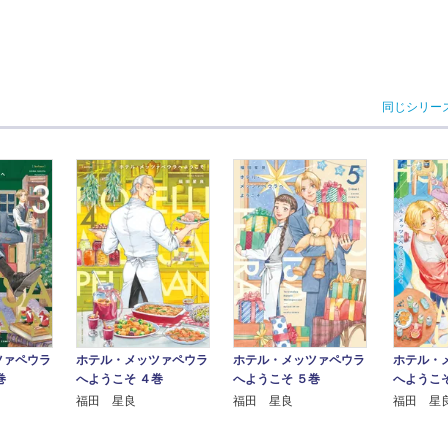
同じシリー
ツァペウラ
ホテル・メッツァペウラ
ホテル・メッツァペウラ
ホテル・
巻
へようこそ ４巻
へようこそ ５巻
へようこそ
福田 星良
福田 星良
福田 星