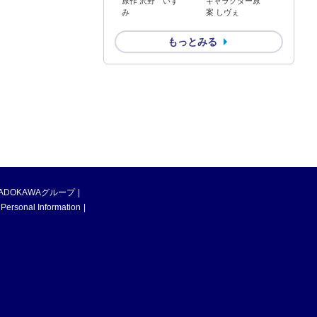
原作 沢野 いず
キャラクター原
み
案 しヴぇ
もっとみる
ADOKAWAグループ
 Personal Information