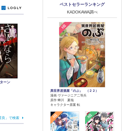
ベストセラーランキング
y
KADOKAWA調べ
1位
クターン
異世界居酒屋「のぶ」 （２２）
漫画 ヴァージニア二等兵
原作 蝉川 夏哉
キャラクター原案 転
2位
3位
星良」で検索