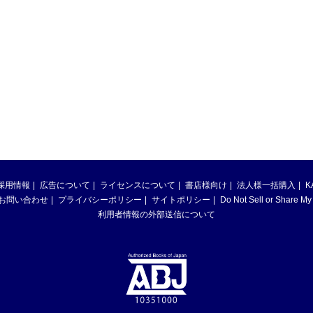
採用情報
広告について
ライセンスについて
書店様向け
法人様一括購入
K
お問い合わせ
プライバシーポリシー
サイトポリシー
Do Not Sell or Share My
利用者情報の外部送信について