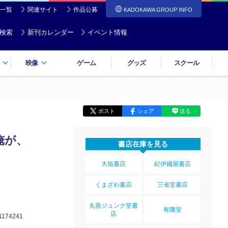
一覧
関連サイト
作品公募
KADOKAWA GROUP INFO
検索
新刊カレンダー
イベント情報
映像
ゲーム
グッズ
スクール
ポスト
シェア
送る
俺が、
書店在庫を見る
大垣書店
紀伊國屋書店
くまざわ書店
三省堂書店
丸善ジュンク堂書
有隣堂
店
1174241