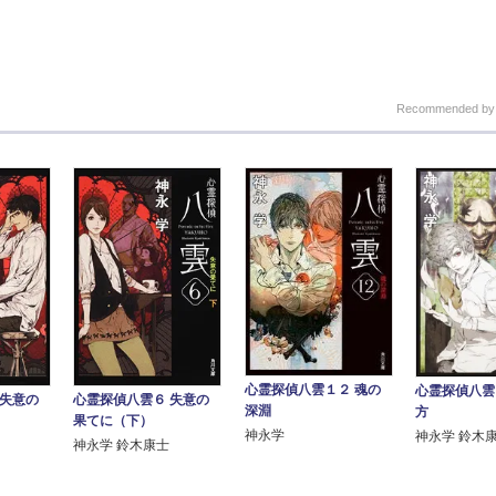
Recommended b
心霊探偵八雲１２ 魂の
心霊探偵八雲
 失意の
心霊探偵八雲６ 失意の
深淵
方
果てに（下）
神永学
神永学 鈴木
神永学 鈴木康士