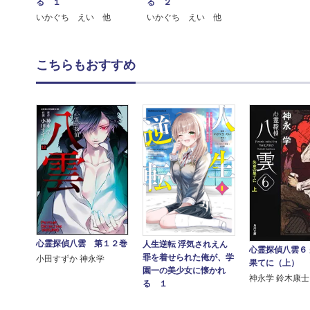
る １
る ２
いかぐち えい 他
いかぐち えい 他
こちらもおすすめ
心霊探偵八雲 第１２巻
人生逆転 浮気されえん
心霊探偵八雲６
罪を着せられた俺が、学
小田すずか 神永学
果てに（上）
園一の美少女に懐かれ
神永学 鈴木康士
る １