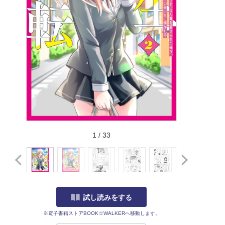
1
/
33
試し読みをする
※電子書籍ストアBOOK☆WALKERへ移動します。