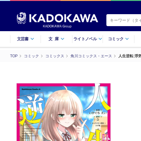
文芸書
文庫
ライトノベル
コミック
TOP
コミック
コミックス
角川コミックス・エース
人生逆転 浮