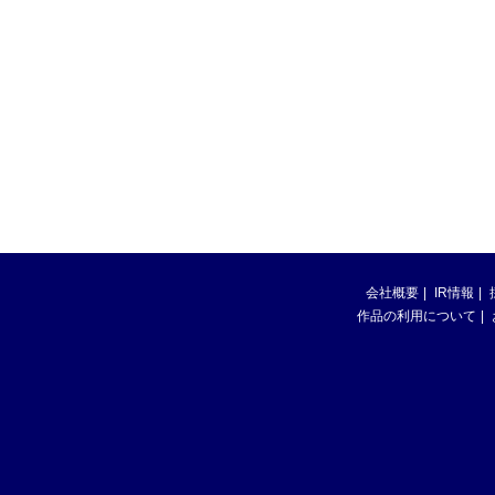
会社概要
IR情報
作品の利用について