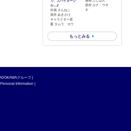
漫画 ふじはん
で、スパイダーシ
原作 ルナ・ウサ
ル…2
ギ
作画 さんねこ
原作 あきさけ
キャラクター原
案 タムラ ヨウ
もっとみる
ADOKAWAグループ
 Personal Information