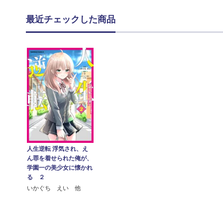
最近チェックした商品
人生逆転 浮気され、え
ん罪を着せられた俺が、
学園一の美少女に懐かれ
る ２
いかぐち えい 他