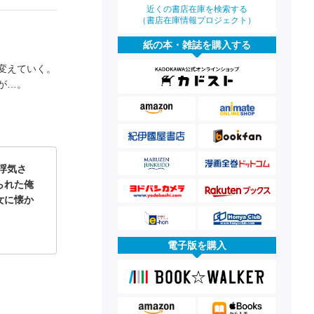
近くの書店在庫を検索する
（書店在庫情報プロジェクト）
紙の本・雑誌を購入する
変えていく。
が…。
浮気さ
られた俺
女に懐か
電子版を購入