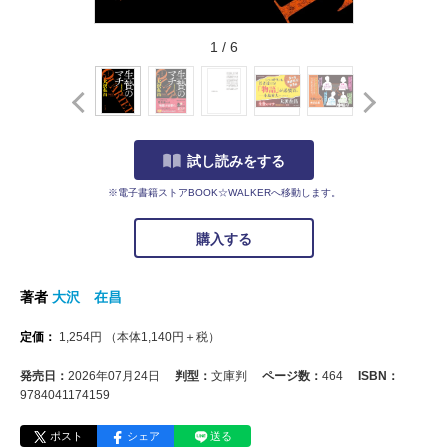
1
/
6
試し読みをする
※電子書籍ストアBOOK☆WALKERへ移動します。
購入する
著者
大沢 在昌
定価：
1,254
円
（本体
1,140
円＋税）
発売日：
2026年07月24日
判型：
文庫判
ページ数：
464
ISBN：
9784041174159
ポスト
シェア
送る