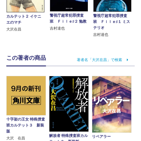
警視庁超常犯罪捜査
警視庁超常犯罪捜査
カルテット２ イケニ
班 Ｆｉｌｅ♯２ 勉教
班 Ｆｉｌｅ♯１ ミス
エのマチ
テリオ
吉村達也
大沢在昌
吉村達也
この著者の商品
著者名「大沢在昌」で検索
十字架の王女 特殊捜査
班カルテット３ 新装
版
解放者 特殊捜査班カル
リペアラー
大沢 在昌