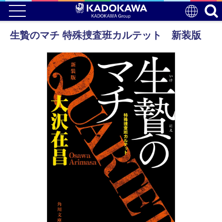
生贄のマチ 特殊捜査班カルテット 新装版