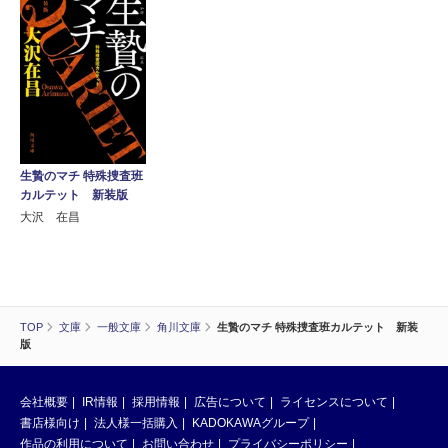
生贄のマチ 特殊捜査班
カルテット 新装版
大沢 在昌
TOP
文庫
一般文庫
角川文庫
生贄のマチ 特殊捜査班カルテット 新装
版
会社概要
IR情報
採用情報
広告について
ライセンスについて
書店様向け
法人様一括購入
KADOKAWAグループ
作品の利用について
お問い合わせ
プライバシーポリシー