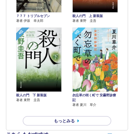
７７７ トリプルセブン
殺人の門 上 新装版
著者 伊坂 幸太郎
著者 東野 圭吾
4位
5位
殺人の門 下 新装版
勿忘草の咲く町で 安曇野診療
著者 東野 圭吾
記
著者 夏川 草介
もっとみる