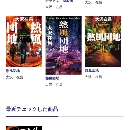
テット２ 新装版
大沢 在昌
大沢 在昌
熱風団地
熱風団地
大沢 在昌
大沢 在昌
熱風団地
大沢 在昌
最近チェックした商品