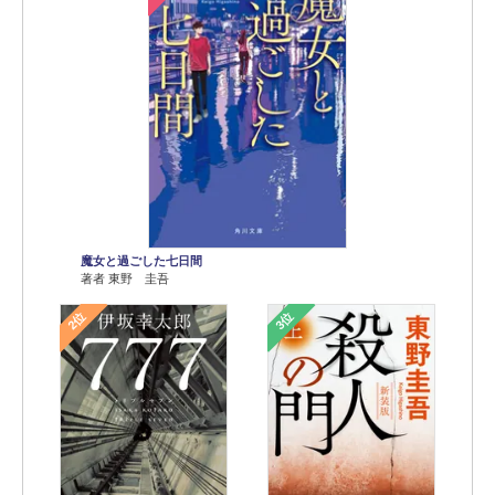
魔女と過ごした七日間
著者 東野 圭吾
2位
3位