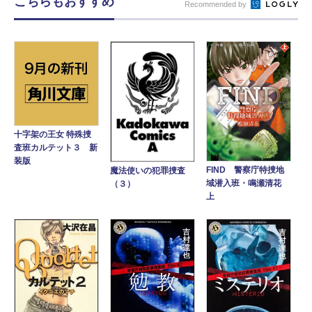
こちらもおすすめ
Recommended by
十字架の王女 特殊捜
査班カルテット３ 新
装版
FIND 警察庁特捜地
魔法使いの犯罪捜査
域潜入班・鳴瀬清花
（３）
上