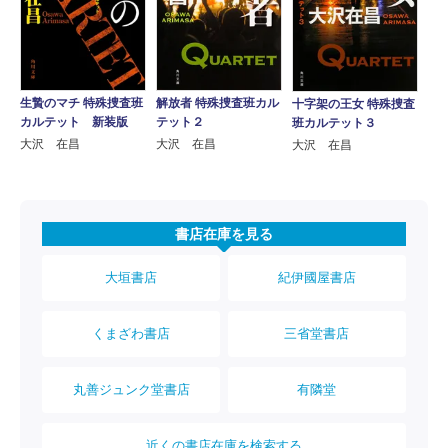
生贄のマチ 特殊捜査班
解放者 特殊捜査班カル
十字架の王女 特殊捜査
カルテット 新装版
テット２
班カルテット３
大沢 在昌
大沢 在昌
大沢 在昌
書店在庫を見る
大垣書店
紀伊國屋書店
くまざわ書店
三省堂書店
丸善ジュンク堂書店
有隣堂
近くの書店在庫を検索する