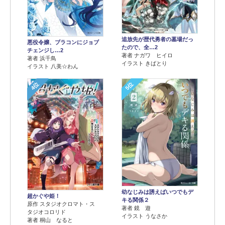
追放先が歴代勇者の墓場だっ
悪役令嬢、ブラコンにジョブ
たので、全…2
チェンジし…2
著者 ナガワ ヒイロ
著者 浜千鳥
イラスト きばとり
イラスト 八美☆わん
4位
5位
幼なじみは誘えばいつでもデ
超かぐや姫！
キる関係２
原作 スタジオクロマト・ス
著者 鏡 遊
タジオコロリド
イラスト うなさか
著者 桐山 なると