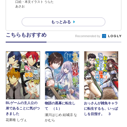
口絵・本文イラスト うらた
あさお
もっとみる
こちらもおすすめ
Recommended by
BLゲームの主人公の
物語の黒幕に転生し
おっさんが雑魚キャラ
弟であることに気がつ
て （１）
に転生するも、いっぱ
きました
しを目指す。 ３
瀬川はじめ 結城涼 な
花果唯 しヴぇ
かむら