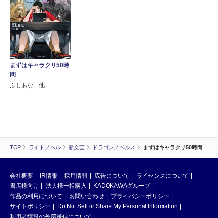
まずはキャラクリ50時
間
ふしあな 他
TOP
ライトノベル
新文芸
ドラゴンノベルス
まずはキャラクリ50時間
会社概要
IR情報
採用情報
広告について
ライセンスについて
書店様向け
法人様一括購入
KADOKAWAグループ
作品の利用について
お問い合わせ
プライバシーポリシー
サイトポリシー
Do Not Sell or Share My Personal Information
利用者情報の外部送信について