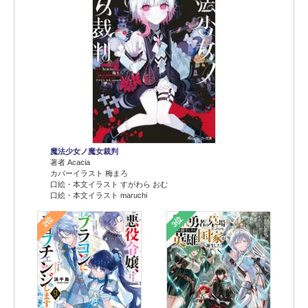
魔法少女ノ魔女裁判
著者 Acacia
カバーイラスト 梅まろ
口絵・本文イラスト すがわら おむ
口絵・本文イラスト maruchi
2位
3位