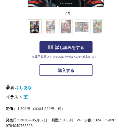
1
/
5
試し読みをする
※電子書籍ストアBOOK☆WALKERへ移動します。
購入する
著者
ふしあな
イラスト
芝
定価：
1,705
円
（本体
1,550
円＋税）
発売日：
2026年05月02日
判型：
Ｂ６判
ページ数：
324
ISBN：
9784040763828