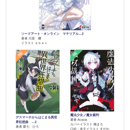
ソードアート・オンライン マテリアル…2
著者 川原 礫
イラスト ａｂｅｃ
2位
3位
魔法少女ノ魔女裁判
デスマーチからはじまる異世
著者 Acacia
界狂想曲 …2
カバーイラスト 梅まろ
著者 愛七 ひろ
口絵・本文イラスト すがわ