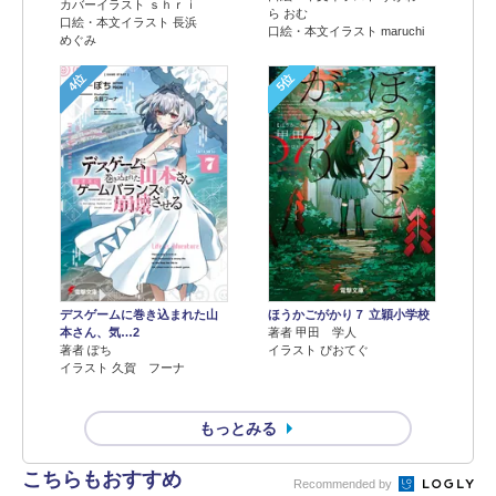
カバーイラスト ｓｈｒｉ
ら おむ
口絵・本文イラスト 長浜
口絵・本文イラスト maruchi
めぐみ
4位
5位
デスゲームに巻き込まれた山
ほうかごがかり７ 立穎小学校
本さん、気…2
著者 甲田 学人
著者 ぽち
イラスト ぴおてぐ
イラスト 久賀 フーナ
もっとみる
こちらもおすすめ
Recommended by