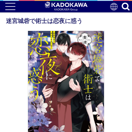
迷宮城砦で術士は恋夜に惑う