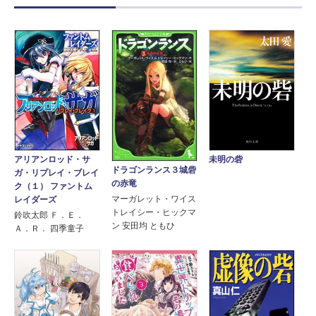
アリアンロッド・サ
未明の砦
ドラゴンランス３城砦
ガ・リプレイ・ブレイ
の赤竜
ク（１） ファントム
マーガレット・ワイス
レイダーズ
トレイシー・ヒックマ
鈴吹太郎 Ｆ．Ｅ．
ン 安田均 ともひ
Ａ．Ｒ． 四季童子