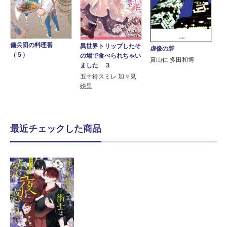
傭兵団の料理番
異世界トリップしたそ
虚像の砦
（５）
の場で食べられちゃい
真山仁 多田和博
ました ３
五十鈴スミレ 加々見
絵里
最近チェックした商品