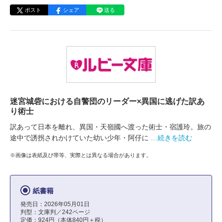
ポスト
シェア
送る
迷宮城砦における自警団のリーダー×異国に逃げた訳あ
り術士
訳あって日本を離れ、異国・天嶺國へ渡った術士・宿護玲。旅の
途中で誘拐されかけていた幼い少年・阿仔に
…続きを読む
※画像は表紙及び帯等、実際とは異なる場合があります。
紙書籍
発売日：2026年05月01日
判型：文庫判／242ページ
定価：924円（本体840円＋税）