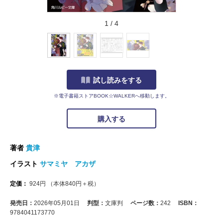
1
/
4
試し読みをする
※電子書籍ストアBOOK☆WALKERへ移動します。
購入する
著者
貴津
イラスト
サマミヤ アカザ
定価：
924
円
（本体
840
円＋税）
発売日：
2026年05月01日
判型：
文庫判
ページ数：
242
ISBN：
9784041173770