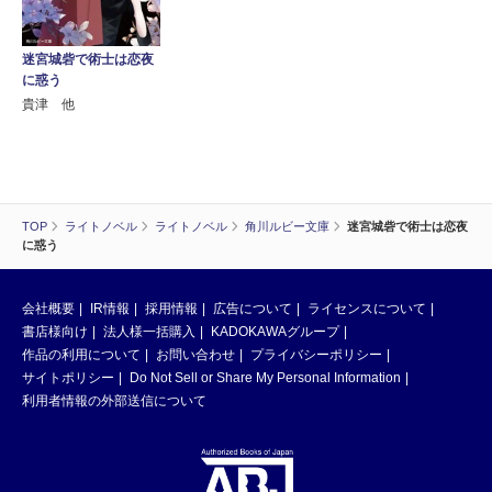
迷宮城砦で術士は恋夜
に惑う
貴津 他
TOP
ライトノベル
ライトノベル
角川ルビー文庫
迷宮城砦で術士は恋夜
に惑う
会社概要
IR情報
採用情報
広告について
ライセンスについて
書店様向け
法人様一括購入
KADOKAWAグループ
作品の利用について
お問い合わせ
プライバシーポリシー
サイトポリシー
Do Not Sell or Share My Personal Information
利用者情報の外部送信について