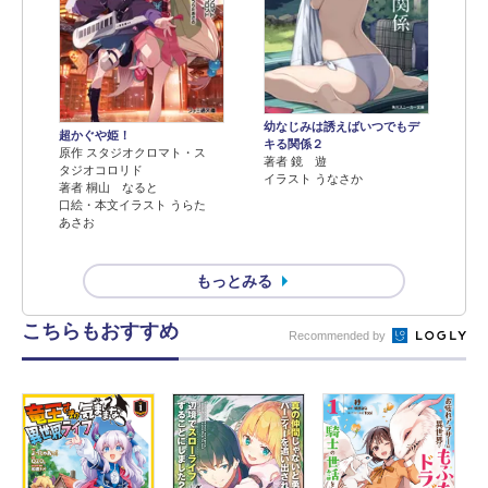
幼なじみは誘えばいつでもデ
超かぐや姫！
キる関係２
原作 スタジオクロマト・ス
著者 鏡 遊
タジオコロリド
イラスト うなさか
著者 桐山 なると
口絵・本文イラスト うらた
あさお
もっとみる
こちらもおすすめ
Recommended by