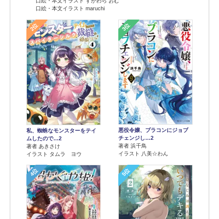
口絵・本文イラスト すがわら おむ
口絵・本文イラスト maruchi
2位
3位
悪役令嬢、ブラコンにジョブ
私、蜘蛛なモンスターをテイ
チェンジし…2
ムしたので…2
著者 浜千鳥
著者 あきさけ
イラスト 八美☆わん
イラスト タムラ ヨウ
4位
5位