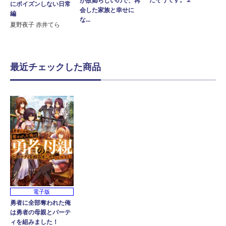
だそうです。２
が故郷らしいので、再
にポイズンしない日常
会した家族と幸せに
編
な...
夏野夜子 赤井てら
最近チェックした商品
電子版
勇者に全部奪われた俺
は勇者の母親とパーテ
ィを組みました！