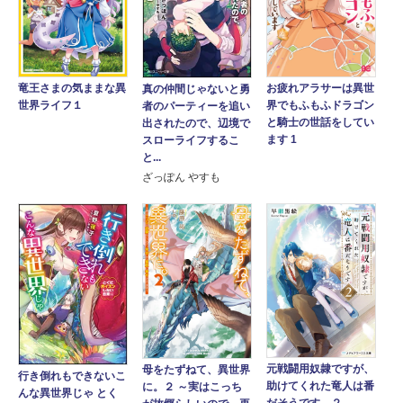
竜王さまの気ままな異
お疲れアラサーは異世
真の仲間じゃないと勇
世界ライフ１
界でもふもふドラゴン
者のパーティーを追い
と騎士の世話をしてい
出されたので、辺境で
ます 1
スローライフするこ
と...
ざっぽん やすも
元戦闘用奴隷ですが、
母をたずねて、異世界
行き倒れもできないこ
助けてくれた竜人は番
に。２ ～実はこっち
んな異世界じゃ とく