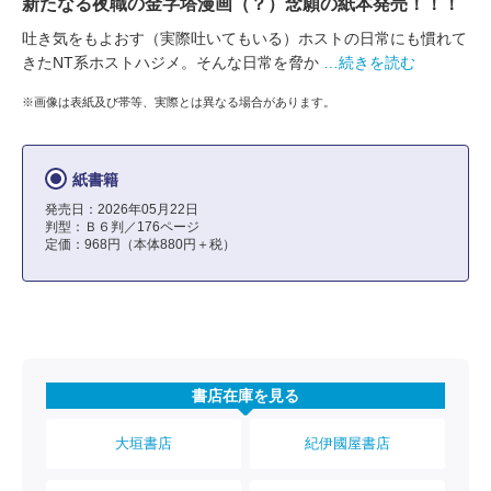
新たなる夜職の金字塔漫画（？）念願の紙本発売！！！
吐き気をもよおす（実際吐いてもいる）ホストの日常にも慣れて
きたNT系ホストハジメ。そんな日常を脅か
…続きを読む
※画像は表紙及び帯等、実際とは異なる場合があります。
紙書籍
発売日：2026年05月22日
判型：Ｂ６判／176ページ
定価：968円（本体880円＋税）
書店在庫を見る
大垣書店
紀伊國屋書店