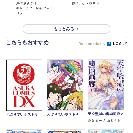
原作 ルナ・ウサギ
原作 あきさけ
キャラクター原案 タムラ
ヨウ
もっとみる
こちらもおすすめ
Recommended by
天空監獄の魔術画廊Ｖ
えぶりでいホスト 4
えぶりでいホスト 5
永菜葉一 八坂ミナト