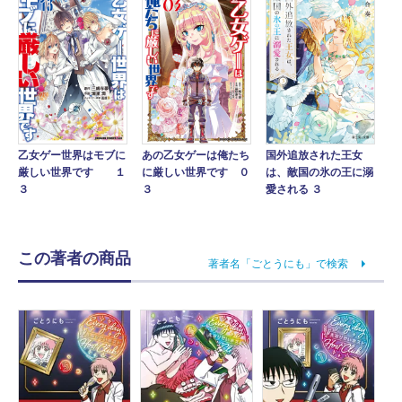
国外追放された王女
乙女ゲー世界はモブに
あの乙女ゲーは俺たち
は、敵国の氷の王に溺
厳しい世界です １
に厳しい世界です ０
愛される ３
３
３
この著者の商品
著者名「ごとうにも」で検索