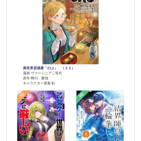
異世界居酒屋「のぶ」 （２２）
漫画 ヴァージニア二等兵
原作 蝉川 夏哉
キャラクター原案 転
2位
3位