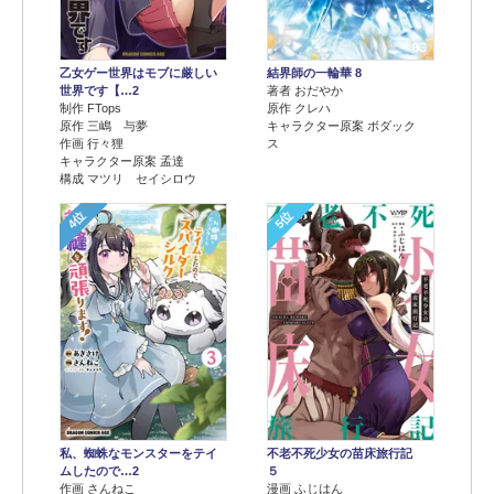
乙女ゲー世界はモブに厳しい
結界師の一輪華 8
世界です【…2
著者 おだやか
制作 FTops
原作 クレハ
原作 三嶋 与夢
キャラクター原案 ボダック
作画 行々狸
ス
キャラクター原案 孟達
構成 マツリ セイシロウ
4位
5位
不老不死少女の苗床旅行記
私、蜘蛛なモンスターをテイ
５
ムしたので…2
漫画 ふじはん
作画 さんねこ