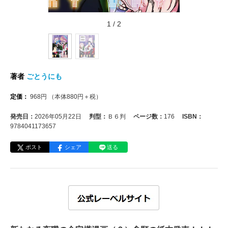
1
/
2
著者
ごとうにも
定価：
968
円
（本体
880
円＋税）
発売日：
2026年05月22日
判型：
Ｂ６判
ページ数：
176
ISBN：
9784041173657
ポスト
シェア
送る