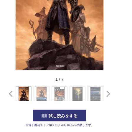
1
/
7
試し読みをする
※電子書籍ストアBOOK☆WALKERへ移動します。