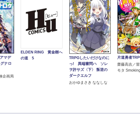
ELDEN RING 黄金樹へ
 アマデ
片道勇者TRP
TRPGしたいだけなのに
の道 5
ラグナロ
っ! 異端審問ハ ソレ
齋藤高吉／冒
ヲ許サズ〈下〉 叛逆の
モタ Smokin
ダークエルフ
険企画局
おかゆまさき ななしな