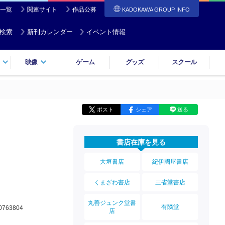
一覧
関連サイト
作品公募
KADOKAWA GROUP INFO
検索
新刊カレンダー
イベント情報
映像
ゲーム
グッズ
スクール
ポスト
シェア
送る
書店在庫を見る
大垣書店
紀伊國屋書店
くまざわ書店
三省堂書店
丸善ジュンク堂書
有隣堂
0763804
店