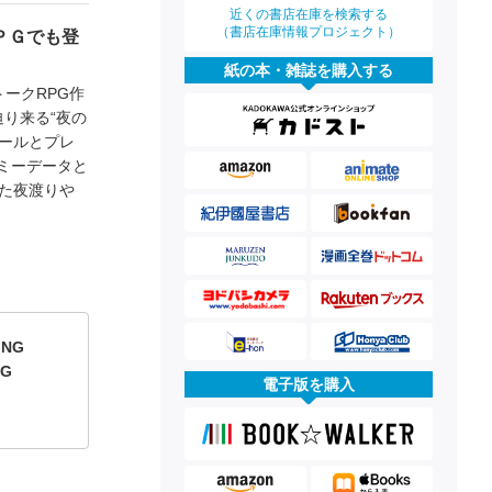
近くの書店在庫を検索する
（書店在庫情報プロジェクト）
ＰＧでも登
紙の本・雑誌を購入する
トークRPG作
り来る“夜の
ルールとプレ
ミーデータと
された夜渡りや
ING
PG
電子版を購入