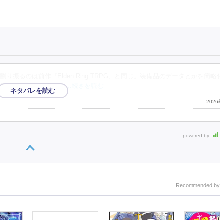
振るのは前作『Elden Ring TRPG』と同じ。装備品のデータとかを簡略
た感じでも伝わってく
…続きを読む
202
powered by
Recommended b