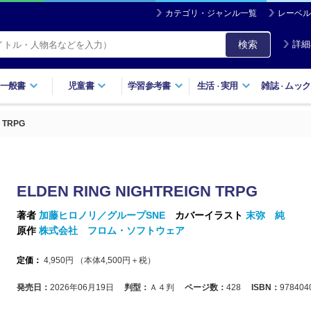
カテゴリ・ジャンル一覧
レーベル
検索
詳細
一般書
児童書
学習参考書
生活
実用
雑誌
ムック
・
・
 TRPG
ELDEN RING NIGHTREIGN TRPG
著者
加藤ヒロノリ／グループSNE
カバーイラスト
末弥 純
原作
株式会社 フロム・ソフトウェア
定価：
4,950
円 （本体
4,500
円＋税）
発売日：
2026年06月19日
判型：
Ａ４判
ページ数：
428
ISBN：
978404