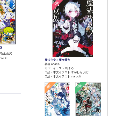
1位
G
険企画局
gWOLF
魔法少女ノ魔女裁判
著者 Acacia
カバーイラスト 梅まろ
口絵・本文イラスト すがわら おむ
口絵・本文イラスト maruchi
2位
3位