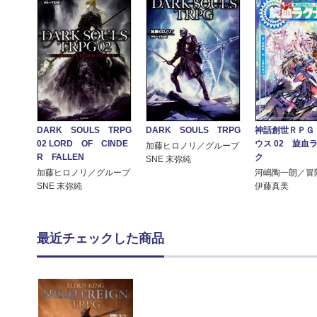
DARK SOULS TRPG
DARK SOULS TRPG
神話創世ＲＰＧ
02 LORD OF CINDE
ウス 02 旋血
加藤ヒロノリ／グループ
R FALLEN
ク
SNE 末弥純
加藤ヒロノリ／グループ
河嶋陶一朗／冒
SNE 末弥純
伊藤真美
最近チェックした商品