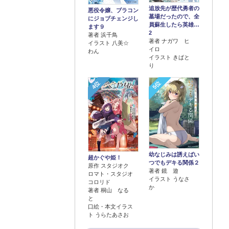
追放先が歴代勇者の
悪役令嬢、ブラコン
墓場だったので、全
にジョブチェンジし
員蘇生したら英雄…
ます９
2
著者 浜千鳥
著者 ナガワ ヒ
イラスト 八美☆
イロ
わん
イラスト きばと
り
4位
5位
幼なじみは誘えばい
超かぐや姫！
つでもデキる関係２
原作 スタジオク
著者 鏡 遊
ロマト・スタジオ
イラスト うなさ
コロリド
か
著者 桐山 なる
と
口絵・本文イラス
ト うらたあさお