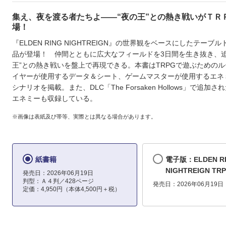
集え、夜を渡る者たちよ――“夜の王”との熱き戦いがＴＲ
場！
『ELDEN RING NIGHTREIGN』の世界観をベースにしたテーブル
品が登場！ 仲間とともに広大なフィールドを3日間を生き抜き、迫
王”との熱き戦いを盤上で再現できる。本書はTRPGで遊ぶための
イヤーが使用するデータ＆シート、ゲームマスターが使用するエネ
シナリオを掲載。また、DLC「The Forsaken Hollows」で追加
エネミーも収録している。
※画像は表紙及び帯等、実際とは異なる場合があります。
紙書籍
電子版：ELDEN R
NIGHTREIGN TR
発売日：2026年06月19日
判型：Ａ４判／428ページ
発売日：2026年06月19日
定価：4,950円（本体4,500円＋税）