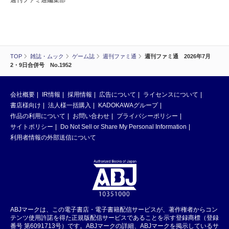
TOP
雑誌・ムック
ゲーム誌
週刊ファミ通
週刊ファミ通 2026年7月
2・9日合併号 No.1952
会社概要
IR情報
採用情報
広告について
ライセンスについて
書店様向け
法人様一括購入
KADOKAWAグループ
作品の利用について
お問い合わせ
プライバシーポリシー
サイトポリシー
Do Not Sell or Share My Personal Information
利用者情報の外部送信について
ABJマークは、この電子書店・電子書籍配信サービスが、著作権者からコン
テンツ使用許諾を得た正規版配信サービスであることを示す登録商標（登録
番号 第6091713号）です。ABJマークの詳細、ABJマークを掲示しているサ