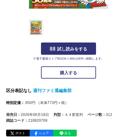
試し読みをする
※電子書籍ストアBOOK☆WALKERへ移動します。
購入する
区分表記なし
週刊ファミ通編集部
特別定価：
850
円
（本体
773
円＋税）
発売日：
2026年06月18日
判型：
Ａ４変形判
ページ数：
312
雑誌コード：
218820709
ポスト
シェア
送る