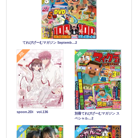
てれびげーむマガジン Septemb…2
2位
3位
spoon.2Di vol.136
別冊てれびげーむマガジン ス
ペシャル…2
4位
5位