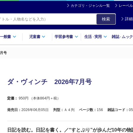
カテゴリ・ジャンル一覧
レーベル
検索
詳細
一般書
児童書
学習参考書
生活
実用
雑誌
ムック
・
・
7月号
ダ・ヴィンチ 2026年7月号
定価：
950
円 （本体
864
円＋税）
発売日：
2026年06月05日
判型：
Ａ４判
ページ数：
156
雑誌コード：
05
日記を読む。日記を書く。／“すとぷり”が歩んだ10年の物