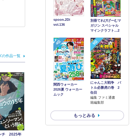
spoon.2Di
別冊てれびげーむマ
vol.136
ガジン スペシャル
マインクラフト…2
4位
5位
ズの作品一覧
にゃんこ大戦争 バ
関西ウォーカー
トル必勝虎の巻 2
2026夏 ウォーカー
缶目
ムック
編集 ファミ通書
籍編集部
もっとみる
チ 2025年