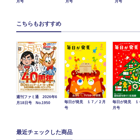
月号
月号
月号
こちらもおすすめ
週刊ファミ通 2026年6
毎日が発見 １７／２月
毎日が発見 １
月18日号 No.1950
号
月号
最近チェックした商品