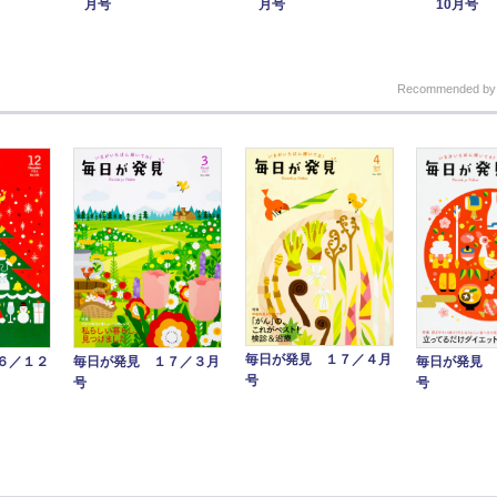
月号
月号
10月号
Recommended b
毎日が発見 １７／４月
毎日が発見 
毎日が発見 １７／３月
６／１２
号
号
号