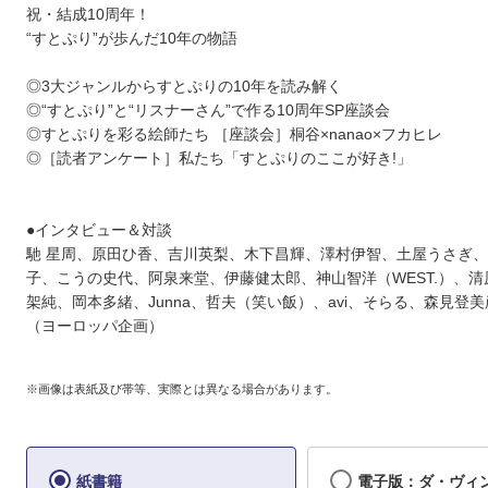
祝・結成10周年！
“すとぷり”が歩んだ10年の物語
◎3大ジャンルからすとぷりの10年を読み解く
◎“すとぷり”と“リスナーさん”で作る10周年SP座談会
◎すとぷりを彩る絵師たち ［座談会］桐谷×nanao×フカヒレ
◎［読者アンケート］私たち「すとぷりのここが好き!」
●インタビュー＆対談
馳 星周、原田ひ香、吉川英梨、木下昌輝、澤村伊智、土屋うさぎ
子、こうの史代、阿泉来堂、伊藤健太郎、神山智洋（WEST.）、
架純、岡本多緒、Junna、哲夫（笑い飯）、avi、そらる、森見登美
（ヨーロッパ企画）
※画像は表紙及び帯等、実際とは異なる場合があります。
紙書籍
電子版：ダ・ヴ