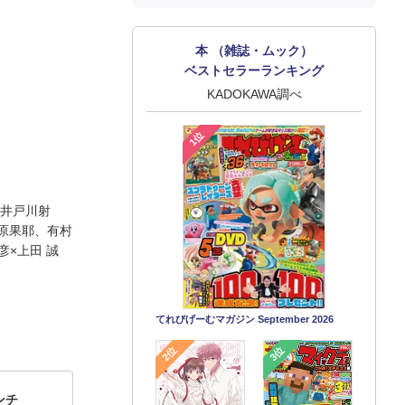
本 （雑誌・ムック）
ベストセラーランキング
KADOKAWA調べ
1位
、井戸川射
清原果耶、有村
彦×上田 誠
てれびげーむマガジン September 2026
2位
3位
ィンチ