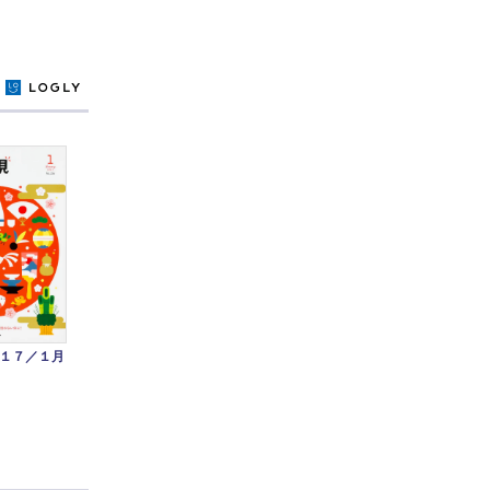
y
１７／１月