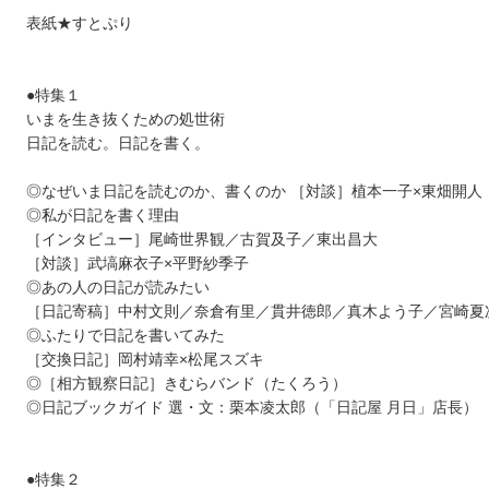
表紙★すとぷり
●特集１
いまを生き抜くための処世術
日記を読む。日記を書く。
◎なぜいま日記を読むのか、書くのか ［対談］植本一子×東畑開人
◎私が日記を書く理由
［インタビュー］尾崎世界観／古賀及子／東出昌大
［対談］武塙麻衣子×平野紗季子
◎あの人の日記が読みたい
［日記寄稿］中村文則／奈倉有里／貫井徳郎／真木よう子／宮崎夏
◎ふたりで日記を書いてみた
［交換日記］岡村靖幸×松尾スズキ
◎［相方観察日記］きむらバンド（たくろう）
◎日記ブックガイド 選・文：栗本凌太郎（「日記屋 月日」店長）
●特集２