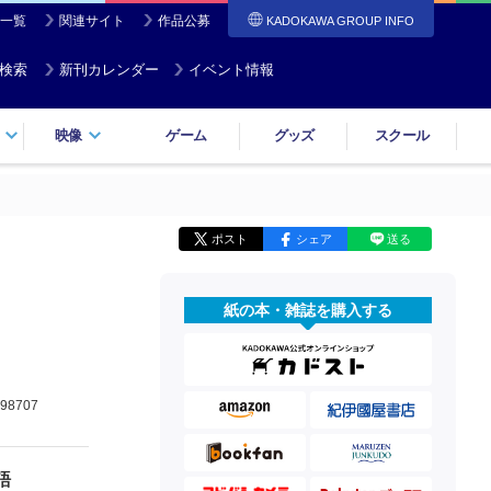
一覧
関連サイト
作品公募
KADOKAWA GROUP INFO
検索
新刊カレンダー
イベント情報
映像
ゲーム
グッズ
スクール
ポスト
シェア
送る
紙の本・雑誌を購入する
98707
語