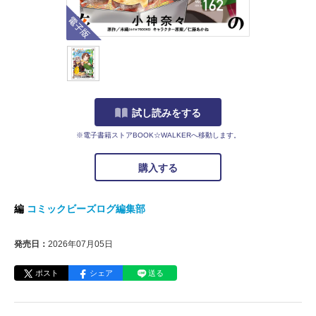
電子版
試し読みをする
※電子書籍ストアBOOK☆WALKERへ移動します。
購入する
編
コミックビーズログ編集部
発売日：
2026年07月05日
ポスト
シェア
送る