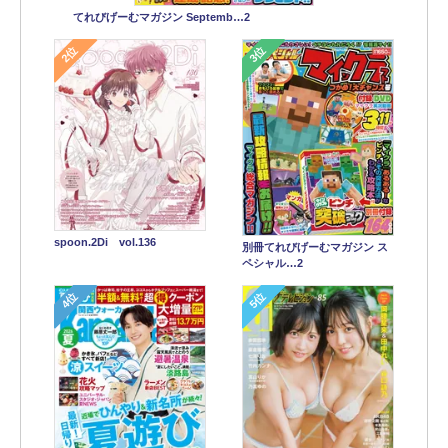
てれびげーむマガジン Septemb…2
2位
3位
spoon.2Di vol.136
別冊てれびげーむマガジン ス
ペシャル…2
4位
5位