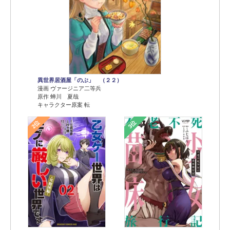
異世界居酒屋「のぶ」 （２２）
漫画 ヴァージニア二等兵
原作 蝉川 夏哉
キャラクター原案 転
2位
3位