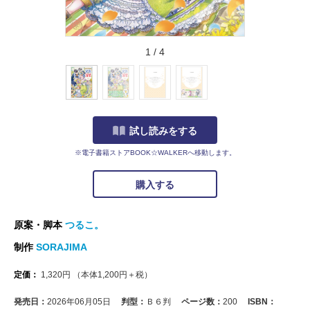
1
/
4
試し読みをする
※電子書籍ストアBOOK☆WALKERへ移動します。
購入する
原案・脚本
つるこ。
制作
SORAJIMA
定価：
1,320
円
（本体
1,200
円＋税）
発売日：
2026年06月05日
判型：
Ｂ６判
ページ数：
200
ISBN：