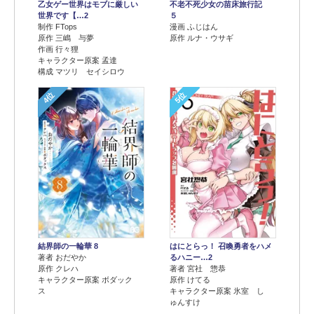
乙女ゲー世界はモブに厳しい
不老不死少女の苗床旅行記
世界です【…2
５
制作 FTops
漫画 ふじはん
原作 三嶋 与夢
原作 ルナ・ウサギ
作画 行々狸
キャラクター原案 孟達
構成 マツリ セイシロウ
4位
5位
結界師の一輪華 8
はにとらっ！ 召喚勇者をハメ
著者 おだやか
るハニー…2
原作 クレハ
著者 宮社 惣恭
キャラクター原案 ボダック
原作 けてる
ス
キャラクター原案 氷室 し
ゅんすけ