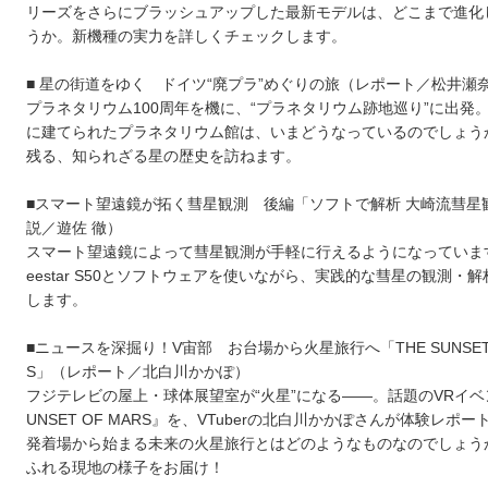
リーズをさらにブラッシュアップした最新モデルは、どこまで進化
うか。新機種の実力を詳しくチェックします。
■ 星の街道をゆく ドイツ“廃プラ”めぐりの旅（レポート／松井瀬
プラネタリウム100周年を機に、“プラネタリウム跡地巡り”に出発
に建てられたプラネタリウム館は、いまどうなっているのでしょう
残る、知られざる星の歴史を訪ねます。
■スマート望遠鏡が拓く彗星観測 後編「ソフトで解析 大崎流彗星
説／遊佐 徹）
スマート望遠鏡によって彗星観測が手軽に行えるようになっていま
eestar S50とソフトウェアを使いながら、実践的な彗星の観測・
します。
■ニュースを深掘り！V宙部 お台場から火星旅行へ「THE SUNSET 
S」（レポート／北白川かかぽ）
フジテレビの屋上・球体展望室が“火星”になる――。話題のVRイベン
UNSET OF MARS』を、VTuberの北白川かかぽさんが体験レポ
発着場から始まる未来の火星旅行とはどのようなものなのでしょう
ふれる現地の様子をお届け！