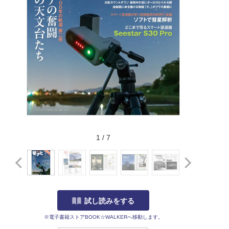
1
/
7
試し読みをする
※電子書籍ストアBOOK☆WALKERへ移動します。