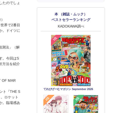
したのでしょ
本 （雑誌・ムック）
奈）
ベストセラーランキング
。世界で2番目
KADOKAWA調べ
か。ドイツに
1位
観測法」（解
す。今回はS
解析方法を紹介
OF MAR
てれびげーむマガジン September 2026
ト『THE S
ート。ロケット
2位
3位
か。臨場感あ