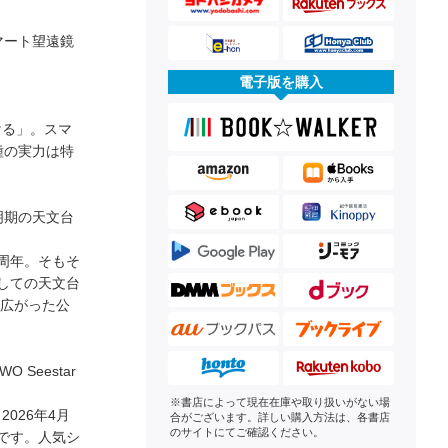
マート望遠鏡
電子版を購入
かける」。スマ
種の実力は特
明期の天文台
0周年。そもそ
しての天文台
に広がった公
Seestar
※書店によって現在在庫や取り扱いがない場
2026年4月
合がございます。詳しい購入方法は、各書店
のサイトにてご確認ください。
です。人気シ