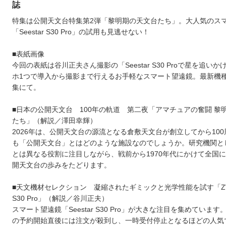
誌
特集は公開天文台特集第2弾「黎明期の天文台たち」。大人気のス
「Seestar S30 Pro」の試用も見逃せない！
■表紙画像
今回の表紙は谷川正夫さん撮影の「Seestar S30 Proで星を追い
ホ1つで導入から撮影まで行えるお手軽なスマート望遠鏡。最新機
集にて。
■日本の公開天文台 100年の軌道 第二夜「アマチュアの奮闘 黎
たち」（解説／澤田幸輝）
2026年は、公開天文台の源流となる倉敷天文台が創立してから10
も「公開天文台」とはどのような施設なのでしょうか。研究機関と
とは異なる役割に注目しながら、戦前から1970年代にかけて全国
開天文台の歩みをたどります。
■天文機材セレクション 凝縮されたギミックと光学性能を試す「ZWO 
S30 Pro」（解説／谷川正夫）
スマート望遠鏡「Seestar S30 Pro」が大きな注目を集めています。
の予約開始直後には注文が殺到し、一時受付停止となるほどの人気