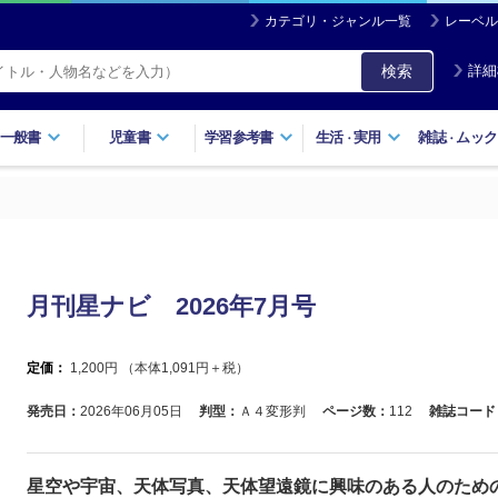
カテゴリ・ジャンル一覧
レーベル
検索
詳細
一般書
児童書
学習参考書
生活
実用
雑誌
ムック
・
・
月刊星ナビ 2026年7月号
定価：
1,200
円 （本体
1,091
円＋税）
発売日：
2026年06月05日
判型：
Ａ４変形判
ページ数：
112
雑誌コード
星空や宇宙、天体写真、天体望遠鏡に興味のある人のため