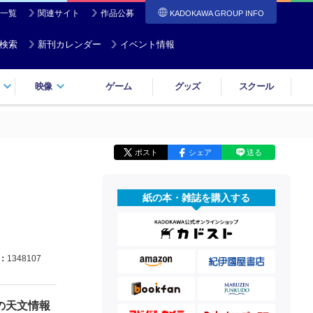
一覧
関連サイト
作品公募
KADOKAWA GROUP INFO
検索
新刊カレンダー
イベント情報
映像
ゲーム
グッズ
スクール
ポスト
シェア
送る
紙の本・雑誌を購入する
：
1348107
の天文情報