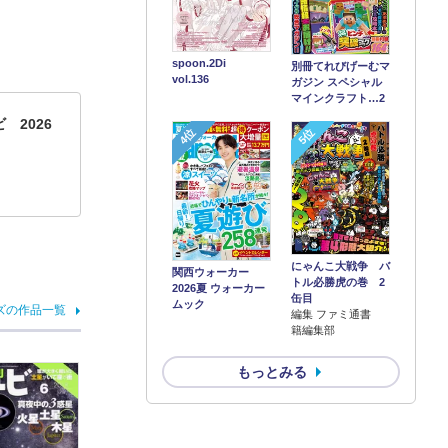
spoon.2Di
別冊てれびげーむマ
vol.136
ガジン スペシャル
マインクラフト…2
 2026
4位
5位
にゃんこ大戦争 バ
関西ウォーカー
トル必勝虎の巻 2
2026夏 ウォーカー
缶目
ムック
ズの作品一覧
編集 ファミ通書
籍編集部
もっとみる