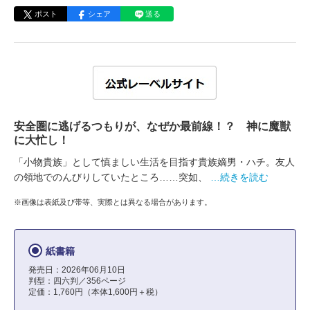
ポスト
シェア
送る
安全圏に逃げるつもりが、なぜか最前線！？ 神に魔獣
に大忙し！
「小物貴族」として慎ましい生活を目指す貴族嫡男・ハチ。友人
の領地でのんびりしていたところ……突如、
…続きを読む
※画像は表紙及び帯等、実際とは異なる場合があります。
紙書籍
発売日：2026年06月10日
判型：四六判／356ページ
定価：1,760円（本体1,600円＋税）