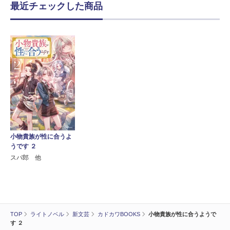
最近チェックした商品
小物貴族が性に合うよ
うです ２
スパ郎 他
TOP
ライトノベル
新文芸
カドカワBOOKS
小物貴族が性に合うようで
す ２