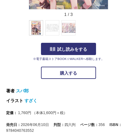
1
/
3
試し読みをする
※電子書籍ストアBOOK☆WALKERへ移動します。
購入する
著者
スパ郎
イラスト
すざく
定価：
1,760
円
（本体
1,600
円＋税）
発売日：
2026年06月10日
判型：
四六判
ページ数：
356
ISBN：
9784040763552