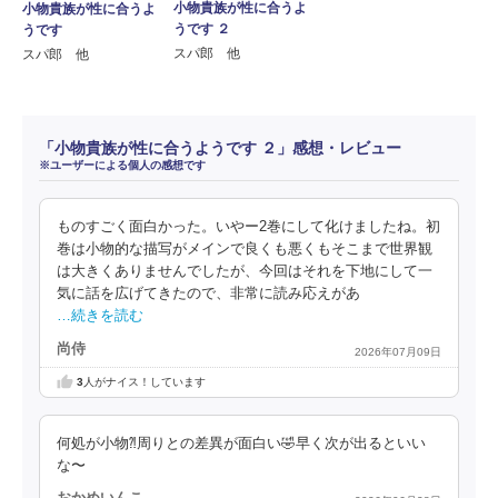
小物貴族が性に合うよ
小物貴族が性に合うよ
うです ２
うです
スパ郎 他
スパ郎 他
「小物貴族が性に合うようです ２」感想・レビュー
※ユーザーによる個人の感想です
ものすごく面白かった。いやー2巻にして化けましたね。初
巻は小物的な描写がメインで良くも悪くもそこまで世界観
は大きくありませんでしたが、今回はそれを下地にして一
気に話を広げてきたので、非常に読み応えがあ
…続きを読む
尚侍
2026年07月09日
3
人がナイス！しています
何処が小物⁈周りとの差異が面白い🤣早く次が出るといい
な〜