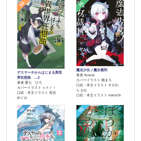
2位
3位
魔法少女ノ魔女裁判
デスマーチからはじまる異世
著者 Acacia
界狂想曲 …2
カバーイラスト 梅まろ
著者 愛七 ひろ
口絵・本文イラスト すがわ
カバーイラスト ｓｈｒｉ
ら おむ
口絵・本文イラスト 長浜
口絵・本文イラスト maruchi
めぐみ
4位
5位