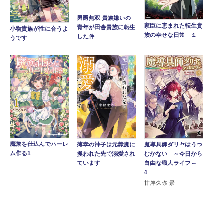
男爵無双 貴族嫌いの
家臣に恵まれた転生貴
青年が田舎貴族に転生
小物貴族が性に合うよ
族の幸せな日常 １
した件
うです
魔族を仕込んでハーレ
魔導具師ダリヤはうつ
薄幸の神子は元隷魔に
ム作る1
むかない ～今日から
攫われた先で溺愛され
自由な職人ライフ～
ています
4
甘岸久弥 景