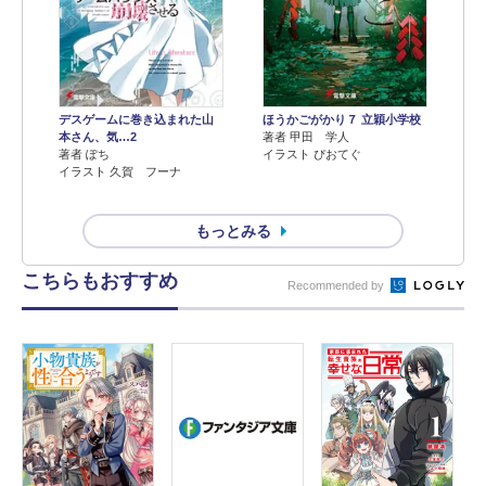
デスゲームに巻き込まれた山
ほうかごがかり７ 立穎小学校
本さん、気…2
著者 甲田 学人
著者 ぽち
イラスト ぴおてぐ
イラスト 久賀 フーナ
もっとみる
こちらもおすすめ
Recommended by