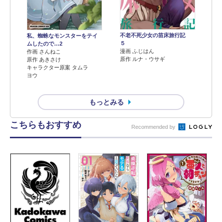
不老不死少女の苗床旅行記
私、蜘蛛なモンスターをテイ
５
ムしたので…2
漫画 ふじはん
作画 さんねこ
原作 ルナ・ウサギ
原作 あきさけ
キャラクター原案 タムラ
ヨウ
もっとみる
こちらもおすすめ
Recommended by