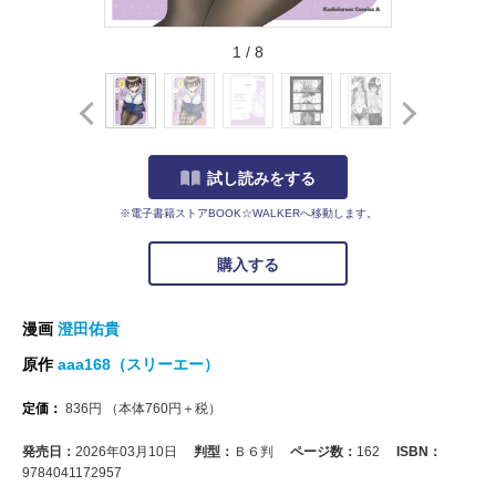
1
/
8
試し読みをする
※電子書籍ストアBOOK☆WALKERへ移動します。
購入する
漫画
澄田佑貴
原作
aaa168（スリーエー）
定価：
836
円
（本体
760
円＋税）
発売日：
2026年03月10日
判型：
Ｂ６判
ページ数：
162
ISBN：
9784041172957