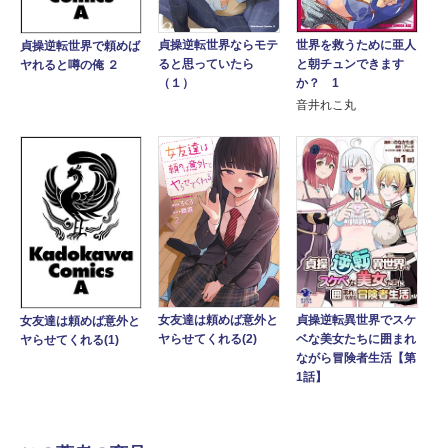
貞操逆転世界ならモテ
世界を救うために亜人
貞操逆転世界で頼めば
ると思っていたら
と朝チュンできます
ヤれると噂の俺 ２
（１）
か？ 1
音井れこ丸
貞操逆転異世界でスケ
女友達は頼めば意外と
女友達は頼めば意外と
ベな美女たちに囲まれ
ヤらせてくれる(2)
ヤらせてくれる(1)
ながら冒険者生活【第
1話】