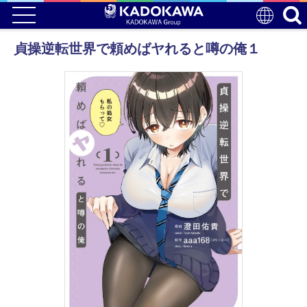
貞操逆転世界で頼めばヤれると噂の俺１