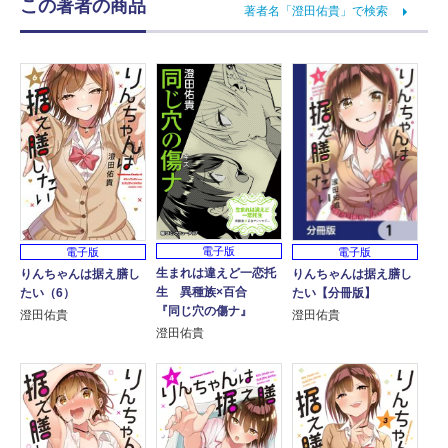
この著者の商品
著者名「澄田佑貴」で検索
電子版
電子版
電子版
生まれは違えど一恋托
りんちゃんは据え膳し
りんちゃんは据え膳し
生 異種族×百合
たい（6）
たい【分冊版】
『同じ穴の傷ナ』
澄田佑貴
澄田佑貴
澄田佑貴