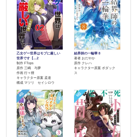
乙女ゲー世界はモブに厳しい
結界師の一輪華 8
世界です【…2
著者 おだやか
制作 FTops
原作 クレハ
原作 三嶋 与夢
キャラクター原案 ボダック
作画 行々狸
ス
キャラクター原案 孟達
構成 マツリ セイシロウ
4位
5位