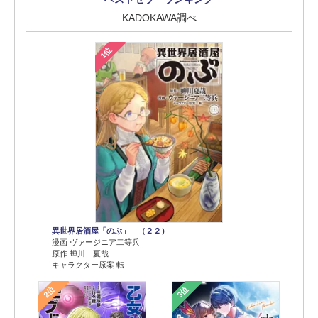
KADOKAWA調べ
1位
異世界居酒屋「のぶ」 （２２）
漫画 ヴァージニア二等兵
原作 蝉川 夏哉
キャラクター原案 転
2位
3位