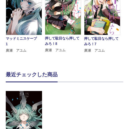
押して駄目なら押して
マッドミニスケープ
押して駄目なら押して
みろ！8
1
みろ！7
廣瀬 アユム
廣瀬 アユム
廣瀬 アユム
最近チェックした商品