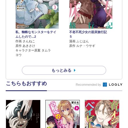
不老不死少女の苗床旅行記
私、蜘蛛なモンスターをテイ
５
ムしたので…2
漫画 ふじはん
作画 さんねこ
原作 ルナ・ウサギ
原作 あきさけ
キャラクター原案 タムラ
ヨウ
もっとみる
こちらもおすすめ
Recommended by