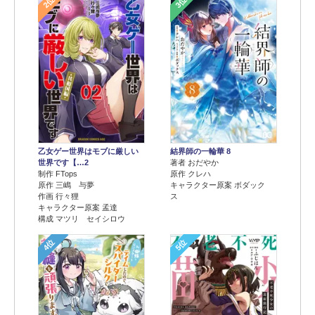
2位
3位
乙女ゲー世界はモブに厳しい
結界師の一輪華 8
世界です【…2
著者 おだやか
制作 FTops
原作 クレハ
原作 三嶋 与夢
キャラクター原案 ボダック
作画 行々狸
ス
キャラクター原案 孟達
構成 マツリ セイシロウ
4位
5位