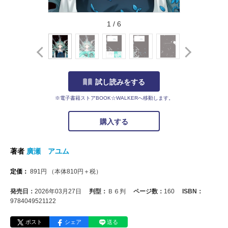
1
/
6
試し読みをする
※電子書籍ストアBOOK☆WALKERへ移動します。
購入する
著者
廣瀬 アユム
定価：
891
円
（本体
810
円＋税）
発売日：
2026年03月27日
判型：
Ｂ６判
ページ数：
160
ISBN：
9784049521122
ポスト
シェア
送る