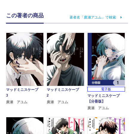
この著者の商品
著者名「廣瀬アユム」で検索
電子版
マッドミニスケープ
マッドミニスケープ
3
2
マッドミニスケープ
【分冊版】
廣瀬 アユム
廣瀬 アユム
廣瀬 アユム