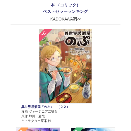
本 （コミック）
ベストセラーランキング
KADOKAWA調べ
1位
異世界居酒屋「のぶ」 （２２）
漫画 ヴァージニア二等兵
原作 蝉川 夏哉
キャラクター原案 転