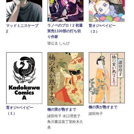
ラノベのプロ！2 初週
マッドミニスケープ
育オジ×ベイビー
実売1100部の打ち切
2
（２）
り作家
望公太 しらび
楠の実が熟すまで
育オジ×ベイビー
楠の実が熟すまで
（１）
諸田玲子
諸田玲子 水口理恵子
角川書店装丁室鈴木久
美