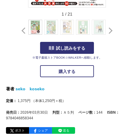
1
/
21
試し読みをする
※電子書籍ストアBOOK☆WALKERへ移動します。
購入する
著者
seko koseko
定価：
1,375
円
（本体
1,250
円＋税）
発売日：
2026年03月30日
判型：
Ａ５判
ページ数：
144
ISBN：
9784046858344
ポスト
シェア
送る