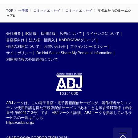
TOP
一般書
コミックエッセイ
コミックエッセイ
マダムたちのルームシ
ェア6
会社概要
IR情報
採用情報
広告について
ライセンスについて
書店様向け
法人様一括購入
KADOKAWAグループ
作品の利用について
お問い合わせ
プライバシーポリシー
サイトポリシー
Do Not Sell or Share My Personal Information
利用者情報の外部送信について
ABJマークは、この電子書店・電子書籍配信サービスが、著作権者からコン
テンツ使用許諾を得た正規版配信サービスであることを示す登録商標（登録
番号 第6091713号）です。ABJマークの詳細、ABJマークを掲示しているサ
ービスの一覧はこちら。
https://aebs.or.jp/