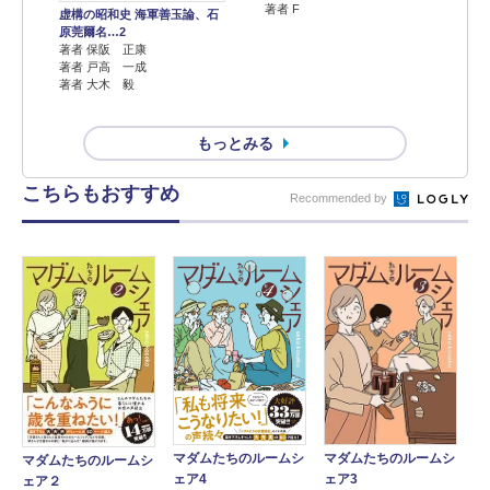
著者 F
虚構の昭和史 海軍善玉論、石
原莞爾名…2
著者 保阪 正康
著者 戸高 一成
著者 大木 毅
もっとみる
こちらもおすすめ
Recommended by
マダムたちのルームシ
マダムたちのルームシ
マダムたちのルームシ
ェア3
ェア4
ェア２