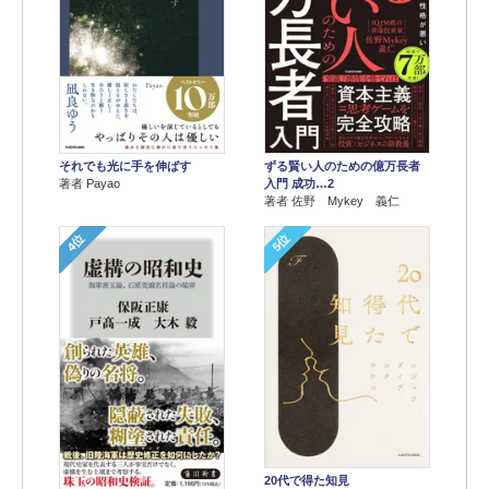
それでも光に手を伸ばす
ずる賢い人のための億万長者
著者 Payao
入門 成功…2
著者 佐野 Mykey 義仁
4位
5位
20代で得た知見