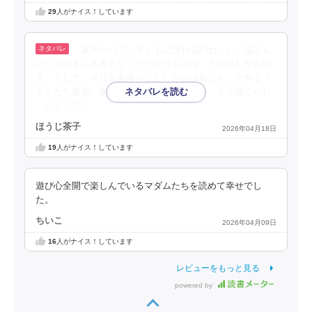
29
人がナイス！しています
「案外いつでも子どもに戻れるのね」に、栞さん
の「地続きに大きくなっただけだものね」との返しが大好
き。そして「今日を素晴らしくしたのは私たち」と仰るマ
ダムたち最高。素晴らしくするかしないか、そう感じられ
…続きを読む
ほうじ茶子
2026年04月18日
19
人がナイス！しています
遊び心全開で楽しんでいるマダムたちを読めて幸せでし
た。
ちいこ
2026年04月09日
16
人がナイス！しています
レビューをもっと見る
powered by