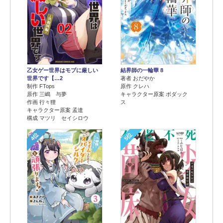
乙女ゲー世界はモブに厳しい
結界師の一輪華 8
世界です【…2
著者 おだやか
制作 FTops
原作 クレハ
原作 三嶋 与夢
キャラクター原案 ボダック
作画 行々狸
ス
キャラクター原案 孟達
構成 マツリ セイシロウ
4位
5位