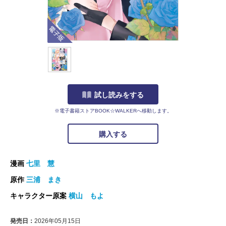
電子版
試し読みをする
※電子書籍ストアBOOK☆WALKERへ移動します。
購入する
漫画
七里 慧
原作
三浦 まき
キャラクター原案
横山 もよ
発売日：
2026年05月15日