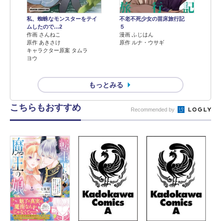
不老不死少女の苗床旅行記
私、蜘蛛なモンスターをテイ
５
ムしたので…2
漫画 ふじはん
作画 さんねこ
原作 ルナ・ウサギ
原作 あきさけ
キャラクター原案 タムラ
ヨウ
もっとみる
こちらもおすすめ
Recommended by