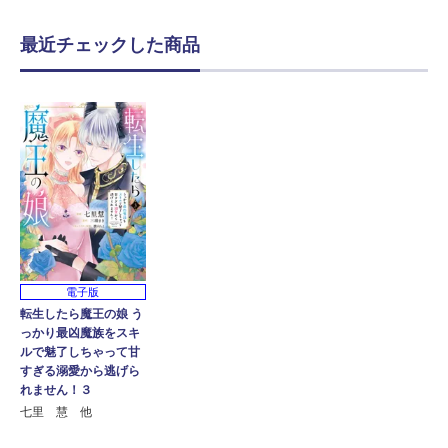
最近チェックした商品
電子版
転生したら魔王の娘 う
っかり最凶魔族をスキ
ルで魅了しちゃって甘
すぎる溺愛から逃げら
れません！３
七里 慧 他