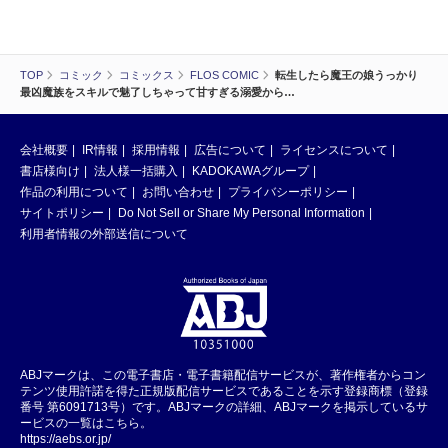
TOP
コミック
コミックス
FLOS COMIC
転生したら魔王の娘うっかり
最凶魔族をスキルで魅了しちゃって甘すぎる溺愛から…
会社概要
IR情報
採用情報
広告について
ライセンスについて
書店様向け
法人様一括購入
KADOKAWAグループ
作品の利用について
お問い合わせ
プライバシーポリシー
サイトポリシー
Do Not Sell or Share My Personal Information
利用者情報の外部送信について
ABJマークは、この電子書店・電子書籍配信サービスが、著作権者からコン
テンツ使用許諾を得た正規版配信サービスであることを示す登録商標（登録
番号 第6091713号）です。ABJマークの詳細、ABJマークを掲示しているサ
ービスの一覧はこちら。
https://aebs.or.jp/