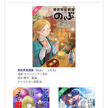
1位
異世界居酒屋「のぶ」 （２２）
漫画 ヴァージニア二等兵
原作 蝉川 夏哉
キャラクター原案 転
2位
3位