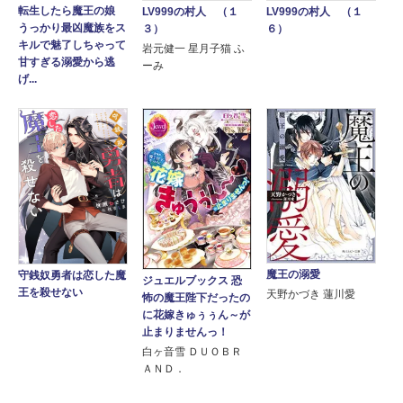
転生したら魔王の娘
LV999の村人 （１
LV999の村人 （１
うっかり最凶魔族をス
３）
６）
キルで魅了しちゃって
岩元健一 星月子猫 ふ
甘すぎる溺愛から逃
ーみ
げ...
魔王の溺愛
守銭奴勇者は恋した魔
ジュエルブックス 恐
王を殺せない
天野かづき 蓮川愛
怖の魔王陛下だったの
に花嫁きゅぅぅん～が
止まりませんっ！
白ヶ音雪 ＤＵＯＢＲ
ＡＮＤ．