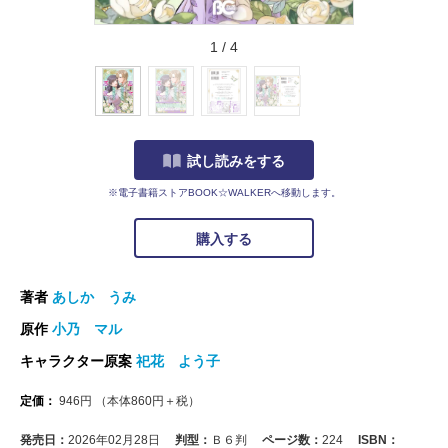
1
/
4
試し読みをする
※電子書籍ストアBOOK☆WALKERへ移動します。
購入する
著者
あしか うみ
原作
小乃 マル
キャラクター原案
祀花 よう子
定価：
946
円
（本体
860
円＋税）
発売日：
2026年02月28日
判型：
Ｂ６判
ページ数：
224
ISBN：