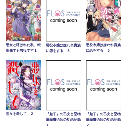
悪女と呼ばれた私、転
悪役令嬢は嫌われ貴族
悪役令嬢は嫌われ貴族
生先でも悪役です 1
に恋をする ５
に恋をする ６
悪女を殺して ２
『魅了』の乙女と堅物
『魅了』の乙女と堅物
筆頭魔術師の初恋記録
筆頭魔術師の初恋記録
3
２