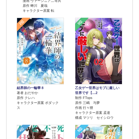
漫画 ヴァージニア二等兵
原作 蝉川 夏哉
キャラクター原案 転
2位
3位
結界師の一輪華 8
乙女ゲー世界はモブに厳しい
著者 おだやか
世界です【…2
原作 クレハ
制作 FTops
キャラクター原案 ボダック
原作 三嶋 与夢
ス
作画 行々狸
キャラクター原案 孟達
構成 マツリ セイシロウ
4位
5位