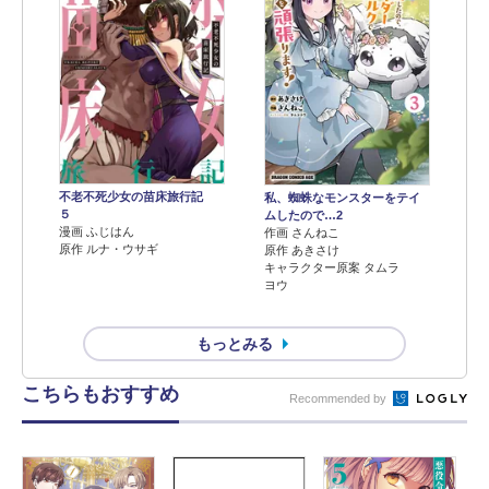
不老不死少女の苗床旅行記
私、蜘蛛なモンスターをテイ
５
ムしたので…2
漫画 ふじはん
作画 さんねこ
原作 ルナ・ウサギ
原作 あきさけ
キャラクター原案 タムラ
ヨウ
もっとみる
こちらもおすすめ
Recommended by