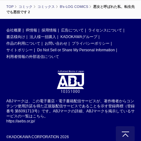
TOP
コミック
コミックス
B's-LOG COMICS
悪女と呼ばれた私、転生先
でも悪役です 2
会社概要
IR情報
採用情報
広告について
ライセンスについて
書店様向け
法人様一括購入
KADOKAWAグループ
作品の利用について
お問い合わせ
プライバシーポリシー
サイトポリシー
Do Not Sell or Share My Personal Information
利用者情報の外部送信について
ABJマークは、この電子書店・電子書籍配信サービスが、著作権者からコン
テンツ使用許諾を得た正規版配信サービスであることを示す登録商標（登録
番号 第6091713号）です。ABJマークの詳細、ABJマークを掲示しているサ
ービスの一覧はこちら。
https://aebs.or.jp/
©KADOKAWA CORPORATION 2026