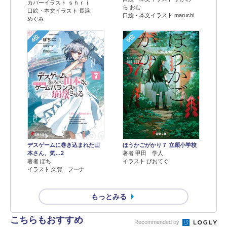
カバーイラスト ｓｈｒｉ
ら おむ
口絵・本文イラスト 長浜
口絵・本文イラスト maruchi
めぐみ
4位
5位
デスゲームに巻き込まれた山
ほうかごがかり７ 立穎小学校
本さん、気…2
著者 甲田 学人
著者 ぽち
イラスト ぴおてぐ
イラスト 久賀 フーナ
もっとみる
こちらもおすすめ
Recommended by