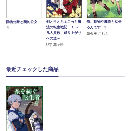
剣と弓とちょこっと魔
俺、動物や魔物と話せ
怪物公爵と契約公女
法の転生戦記 １ ～
るんです 1
４
凡人貴族、成り上がり
錬金王 こちも
への道～
U字 花ヶ田
最近チェックした商品