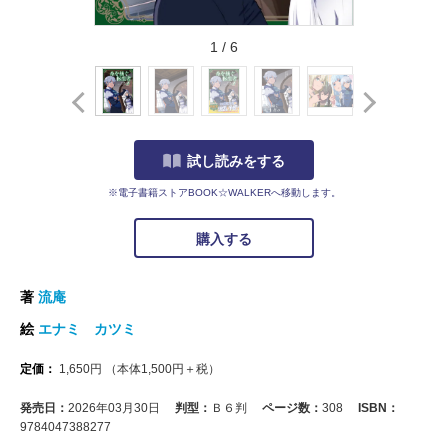
1
/
6
試し読みをする
※電子書籍ストアBOOK☆WALKERへ移動します。
購入する
著
流庵
絵
エナミ カツミ
定価：
1,650
円
（本体
1,500
円＋税）
発売日：
2026年03月30日
判型：
Ｂ６判
ページ数：
308
ISBN：
9784047388277