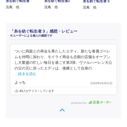
糸を紡ぐ転生者2
糸を紡ぐ転生者
糸を紡ぐ転生者３
流庵 他
流庵 他
流庵 他
「糸を紡ぐ転生者３」感想・レビュー
※ユーザーによる個人の感想です
ついに両親との再会を果たしたエディ。新たな眷属ゴーレ
ムも仲間に加わり、モイライ商会も念願の店舗をオープン
し大繁盛の忙しい毎日を過ごす第3弾。ヴァルハーレン大公
の父の元に戻ったエディは、後継として自身の
…続きを読む
よっち
2026年04月01日
21
人がナイス！しています
powered by