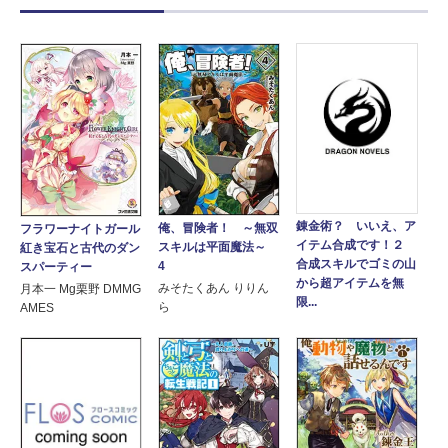
錬金術？ いいえ、ア
俺、冒険者！ ～無双
フラワーナイトガール
イテム合成です！２
スキルは平面魔法～
紅き宝石と古代のダン
合成スキルでゴミの山
4
スパーティー
から超アイテムを無
みそたくあん りりん
月本一 Mg栗野 DMMG
限...
ら
AMES