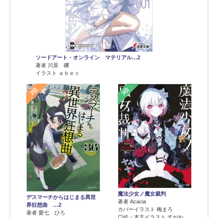
ソードアート・オンライン マテリアル…2
著者 川原 礫
イラスト ａｂｅｃ
2位
3位
魔法少女ノ魔女裁判
デスマーチからはじまる異世
著者 Acacia
界狂想曲 …2
カバーイラスト 梅まろ
著者 愛七 ひろ
口絵・本文イラスト すがわ