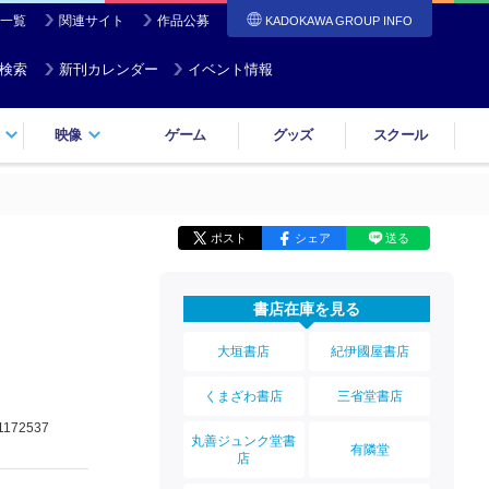
一覧
関連サイト
作品公募
KADOKAWA GROUP INFO
検索
新刊カレンダー
イベント情報
映像
ゲーム
グッズ
スクール
ポスト
シェア
送る
書店在庫を見る
大垣書店
紀伊國屋書店
くまざわ書店
三省堂書店
1172537
丸善ジュンク堂書
有隣堂
店