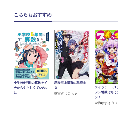
こちらもおすすめ
小学校6年間の算数をイ
恋愛至上都市の双騎士
スイッチ！（１
チからやさしくていねい
３
メン地獄はもう
に
篠宮夕 けこちゃ
ン！
深海ゆずは 加