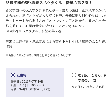
話題沸騰のSF×青春スペクタクル、待望の第２巻！
蒼の学園への仮入学を許された少年・言万心葉は、正式入学をかけ
えられた。期待と不安が入り混じる中、任務に取り組む心葉は、カ
ティトゥートから派遣されてきた少女・レアと出会う。新たな出会
務を通して、心葉は青春に近づくことができるのか？
SF×青春スペクタクル、待望の第２巻！
巻末には原作者・逢縁奇演による書き下ろし小説「銀髪の乙女と遊
収録。
※画像は表紙及び帯等、実際とは異なる場合があります。
紙書籍
電子版：こちら、
委員会。（2）
発売日：2026年07月10日
判型：Ｂ６判／196ページ
発売日：2026年07月10日
定価：924円（本体840円＋税）