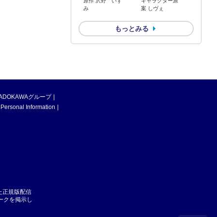
原作 沢野 いず
キャラクター原
み
案 しヴぇ
もっとみる
ADOKAWAグループ
 Personal Information
た正規版配信
マークを掲示し