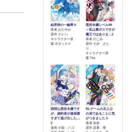
結界師の一輪華 8
悪役令嬢レベル99
著者 おだやか
～私は裏ボスですが
原作 クレハ
魔王ではありま…2
キャラクター原
著者 のこみ
案 ボダックス
原作 七夕 さと
り
キャラクター原
案 Tea
4位
5位
病弱な悪役令嬢です
BLゲームの主人公
が、婚約者が過保護
の弟であることに気
すぎて逃げ出した…
がつきました 5
2
著者 加奈
漫画 小箱 ハコ
原作 花果 唯