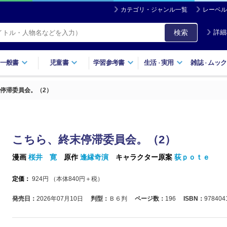
カテゴリ・ジャンル一覧
レーベル
検索
詳細
一般書
児童書
学習参考書
生活
実用
雑誌
ムック
・
・
停滞委員会。（2）
こちら、終末停滞委員会。（2）
漫画
桜井 寛
原作
逢縁奇演
キャラクター原案
荻ｐｏｔｅ
定価：
924
円 （本体
840
円＋税）
発売日：
2026年07月10日
判型：
Ｂ６判
ページ数：
196
ISBN：
978404