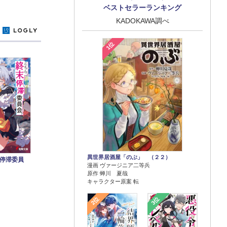
ベストセラーランキング
KADOKAWA調べ
y
1位
異世界居酒屋「のぶ」 （２２）
停滞委員
漫画 ヴァージニア二等兵
原作 蝉川 夏哉
キャラクター原案 転
2位
3位