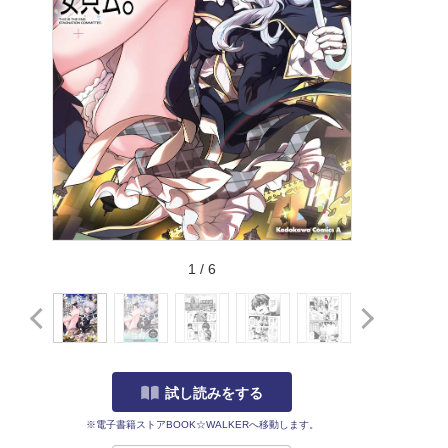
1
/
6
試し読みをする
※電子書籍ストアBOOK☆WALKERへ移動します。