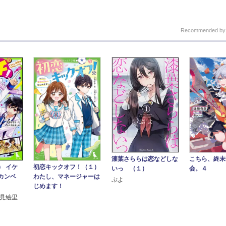
Recommended b
こちら、終末
漆葉さららは恋などしな
） イケ
初恋キックオフ！（１）
会。４
いっ （１）
カンベ
わたし、マネージャーは
ぷよ
じめます！
々見絵里