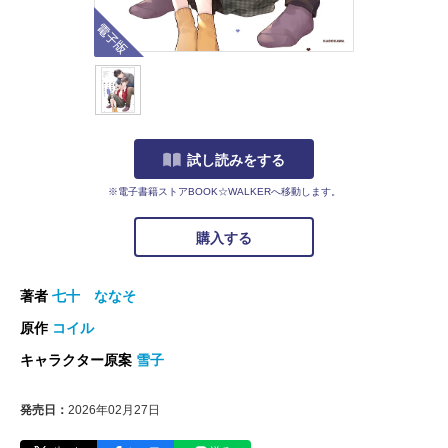
電子版
試し読みをする
※電子書籍ストアBOOK☆WALKERへ移動します。
購入する
著者
七十 ななそ
原作
コイル
キャラクター原案
雪子
発売日：
2026年02月27日