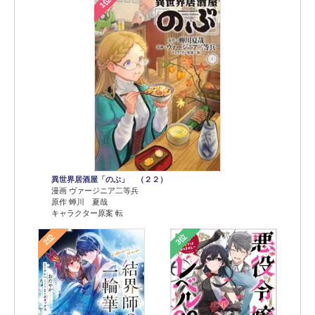
1位
異世界居酒屋「のぶ」 （２２）
漫画 ヴァージニア二等兵
原作 蝉川 夏哉
キャラクター原案 転
2位
3位