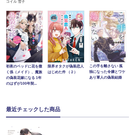
コイル 雪子
この手を離さない 孤
初夜のベッドに花を撒
限界オタクが偽装恋人
独になった令嬢とワケ
く係（メイド）、魔族
はじめた件 （２）
あり軍人の偽装結婚
の偽装花嫁になる 1年
のはずが100年契...
最近チェックした商品