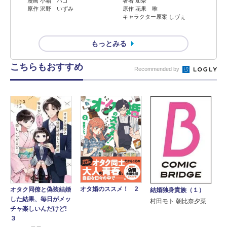
漫画 小箱 ハコ
著者 加奈
原作 沢野 いずみ
原作 花果 唯
キャラクター原案 しヴぇ
もっとみる
こちらもおすすめ
Recommended by
オタ婚のススメ！ 2
オタク同僚と偽装結婚
結婚独身貴族（１）
した結果、毎日がメッ
村田モト 朝比奈夕菜
チャ楽しいんだけど!
３