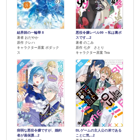
結界師の一輪華 8
悪役令嬢レベル99 ～私は裏ボ
著者 おだやか
スです…2
原作 クレハ
著者 のこみ
キャラクター原案 ボダック
原作 七夕 さとり
ス
キャラクター原案 Tea
4位
5位
病弱な悪役令嬢ですが、婚約
BLゲームの主人公の弟である
者が過保護…2
ことに気…2