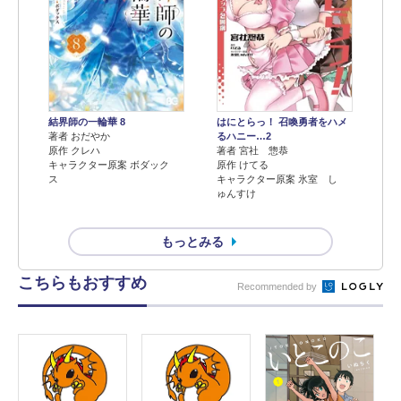
結界師の一輪華 8
はにとらっ！ 召喚勇者をハメ
著者 おだやか
るハニー…2
原作 クレハ
著者 宮社 惣恭
キャラクター原案 ボダック
原作 けてる
ス
キャラクター原案 氷室 し
ゅんすけ
もっとみる
こちらもおすすめ
Recommended by