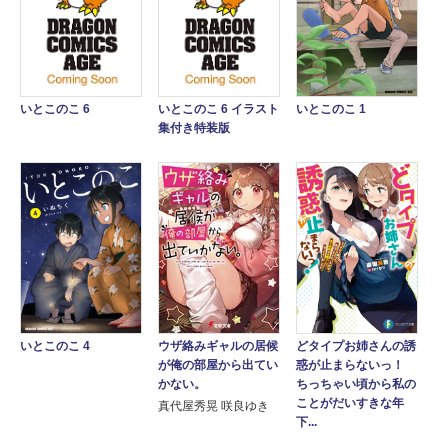
いとこのこ 1
いとこのこ 6
いとこのこ 6 イラスト
集付き特装版
ウザ絡みギャルの居候
いとこのこ 4
どタイプお姉さんの誘
が俺の部屋から出てい
惑が止まらないっ！
かない。
ちっちゃい頃から私の
ことがだいすきな年
真代屋秀晃 咲良ゆき
下...