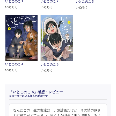
いとこのこ 1
いとこのこ 2
いとこのこ 3
いぬちく
いぬちく
いぬちく
いとこのこ 4
いとこのこ 5
いぬちく
いぬちく
「いとこのこ 5」感想・レビュー
※ユーザーによる個人の感想です
なんだこの一生の友達は、、無計画だけど、その情の厚さ
と行動力がとても良い。望くんが田舎に来た理由を、あえ