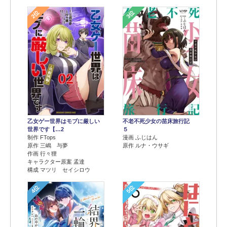
2位
3位
乙女ゲー世界はモブに厳しい
不老不死少女の苗床旅行記
世界です【…2
５
制作 FTops
漫画 ふじはん
原作 三嶋 与夢
原作 ルナ・ウサギ
作画 行々狸
キャラクター原案 孟達
構成 マツリ セイシロウ
4位
5位