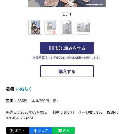
1
/
4
試し読みをする
※電子書籍ストアBOOK☆WALKERへ移動します。
購入する
著者
いぬちく
定価：
836
円
（本体
760
円＋税）
発売日：
2026年03月09日
判型：
Ｂ６判
ページ数：
180
ISBN：
9784040763224
ポスト
シェア
送る