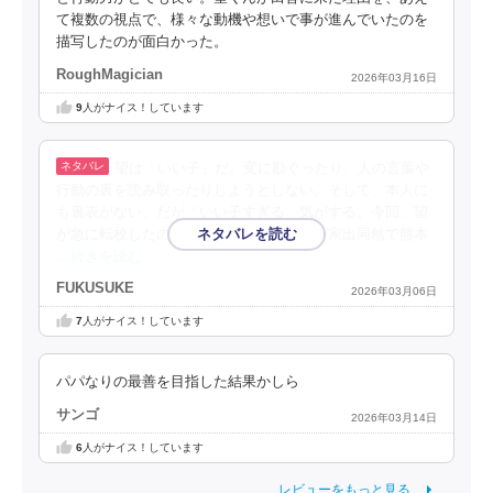
て複数の視点で、様々な動機や想いで事が進んでいたのを
描写したのが面白かった。
RoughMagician
2026年03月16日
9
人がナイス！しています
望は「いい子」だ。変に勘ぐったり、人の言葉や
行動の裏を読み取ったりしようとしない。そして、本人に
も裏表がない。だが「いい子すぎる」気がする。今回、望
が急に転校したので、心配した友人たちが家出同然で熊本
…続きを読む
FUKUSUKE
2026年03月06日
7
人がナイス！しています
パパなりの最善を目指した結果かしら
サンゴ
2026年03月14日
6
人がナイス！しています
レビューをもっと見る