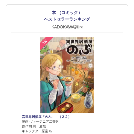
本 （コミック）
ベストセラーランキング
KADOKAWA調べ
1位
異世界居酒屋「のぶ」 （２２）
漫画 ヴァージニア二等兵
原作 蝉川 夏哉
キャラクター原案 転