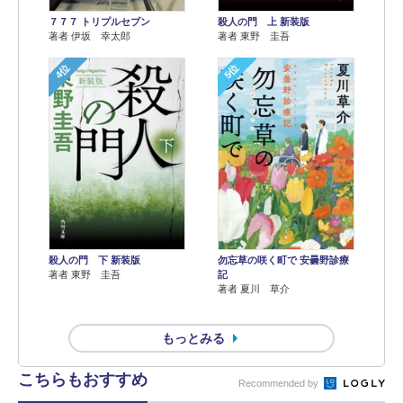
７７７ トリプルセブン
殺人の門 上 新装版
著者 伊坂 幸太郎
著者 東野 圭吾
4位
5位
殺人の門 下 新装版
勿忘草の咲く町で 安曇野診療
著者 東野 圭吾
記
著者 夏川 草介
もっとみる
こちらもおすすめ
Recommended by