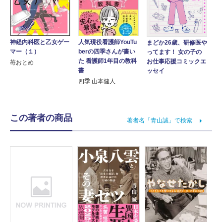
人気現役看護師YouTu
神経内科医と乙女ゲー
まどか26歳、研修医や
berの四季さんが書い
マー（１）
ってます！ 女の子の
た 看護師1年目の教科
お仕事応援コミックエ
苺おとめ
書
ッセイ
四季 山本健人
この著者の商品
著者名「青山誠」で検索