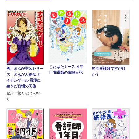
じたばたナース ４年
角川まんが学習シリー
男性看護師ですが何
目看護師の奮闘日記
ズ まんが人物伝 ナ
か？
イチンゲール 看護に
生きた戦場の天使
金井一薫 いとうのい
ぢ