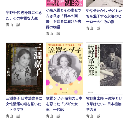
小泉八雲とその妻セツ
やなせたかし 子どもた
宇野千代 恋を糧に生き
古き良き「日本の面
ちを魅了する永遠のヒ
た、その幸福な人生
影」を世界に届けた夫
ーローの生みの親
青山 誠
婦の物語
青山 誠
青山 誠
三淵嘉子 日本法曹界に
笠置シヅ子 昭和の日本
牧野富太郎 ～雑草とい
女性活躍の道を拓いた
を彩った「ブギの女
う草はない～日本植物
「トラママ」
王」一代記
学の父
青山 誠
青山 誠
青山 誠