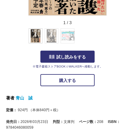
1
/
3
試し読みをする
※電子書籍ストアBOOK☆WALKERへ移動します。
購入する
著者
青山 誠
定価：
924
円
（本体
840
円＋税）
発売日：
2026年03月23日
判型：
文庫判
ページ数：
208
ISBN：
9784046080059