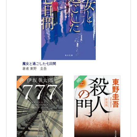
魔女と過ごした七日間
著者 東野 圭吾
2位
3位