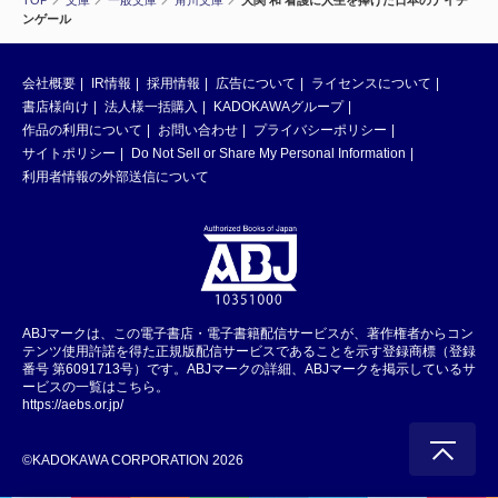
TOP
文庫
一般文庫
角川文庫
大関 和 看護に人生を捧げた日本のナイチ
ンゲール
会社概要
IR情報
採用情報
広告について
ライセンスについて
書店様向け
法人様一括購入
KADOKAWAグループ
作品の利用について
お問い合わせ
プライバシーポリシー
サイトポリシー
Do Not Sell or Share My Personal Information
利用者情報の外部送信について
ABJマークは、この電子書店・電子書籍配信サービスが、著作権者からコン
テンツ使用許諾を得た正規版配信サービスであることを示す登録商標（登録
番号 第6091713号）です。ABJマークの詳細、ABJマークを掲示しているサ
ービスの一覧はこちら。
https://aebs.or.jp/
©KADOKAWA CORPORATION 2026