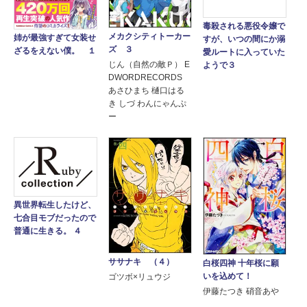
毒殺される悪役令嬢で
メカクシティトーカー
姉が最強すぎて女装せ
すが、いつの間にか溺
ズ ３
ざるをえない僕。 １
愛ルートに入っていた
じん（自然の敵Ｐ） E
ようで３
DWORDRECORDS
あさひまち 樋口はる
き しづ わんにゃんぷ
ー
異世界転生したけど、
七合目モブだったので
普通に生きる。 ４
ササナキ （４）
白桜四神 十年桜に願
いを込めて！
ゴツボ×リュウジ
伊藤たつき 硝音あや