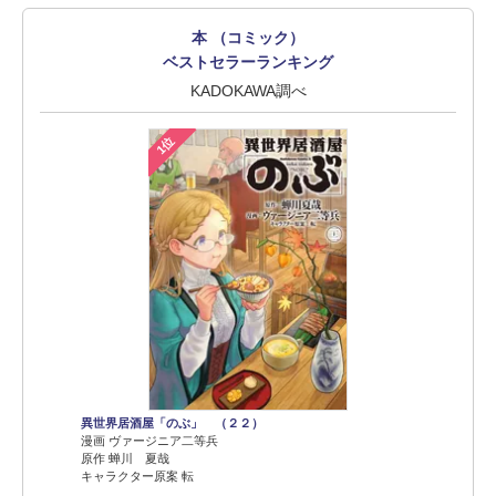
本 （コミック）
ベストセラーランキング
KADOKAWA調べ
1位
異世界居酒屋「のぶ」 （２２）
漫画 ヴァージニア二等兵
原作 蝉川 夏哉
キャラクター原案 転