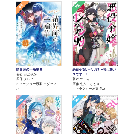
2位
3位
結界師の一輪華 8
悪役令嬢レベル99 ～私は裏ボ
著者 おだやか
スです…2
原作 クレハ
著者 のこみ
キャラクター原案 ボダック
原作 七夕 さとり
ス
キャラクター原案 Tea
4位
5位