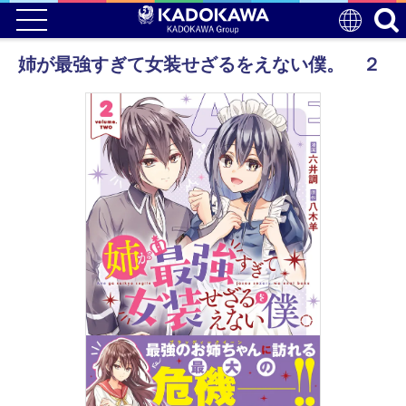
姉が最強すぎて女装せざるをえない僕。 ２