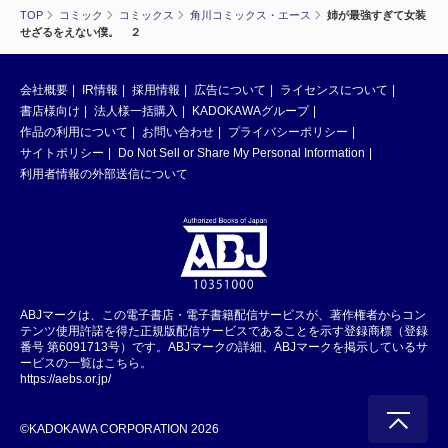
TOP
コミック
コミックス
角川コミックス・エース
姉が最強すぎて女装
せざるをえない僕。 ２
会社概要
IR情報
採用情報
広告について
ライセンスについて
書店様向け
法人様一括購入
KADOKAWAグループ
作品の利用について
お問い合わせ
プライバシーポリシー
サイトポリシー
Do Not Sell or Share My Personal Information
利用者情報の外部送信について
ABJマークは、この電子書店・電子書籍配信サービスが、著作権者からコン
テンツ使用許諾を得た正規版配信サービスであることを示す登録商標（登録
番号 第6091713号）です。ABJマークの詳細、ABJマークを掲示しているサ
ービスの一覧はこちら。
https://aebs.or.jp/
©KADOKAWA CORPORATION 2026