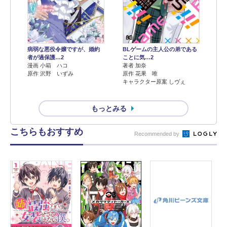
病弱な悪役令嬢ですが、婚約
BLゲームの主人公の弟である
者が過保護…2
ことに気…2
漫画 小箱 ハコ
著者 加奈
原作 沢野 いずみ
原作 花果 唯
キャラクター原案 しヴぇ
もっとみる
こちらもおすすめ
Recommended by