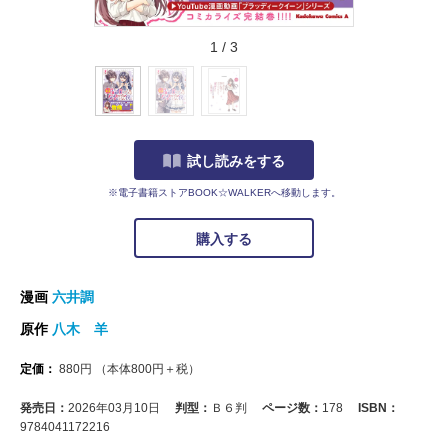
1
/
3
試し読みをする
※電子書籍ストアBOOK☆WALKERへ移動します。
購入する
漫画
六井調
原作
八木 羊
定価：
880
円
（本体
800
円＋税）
発売日：
2026年03月10日
判型：
Ｂ６判
ページ数：
178
ISBN：
9784041172216