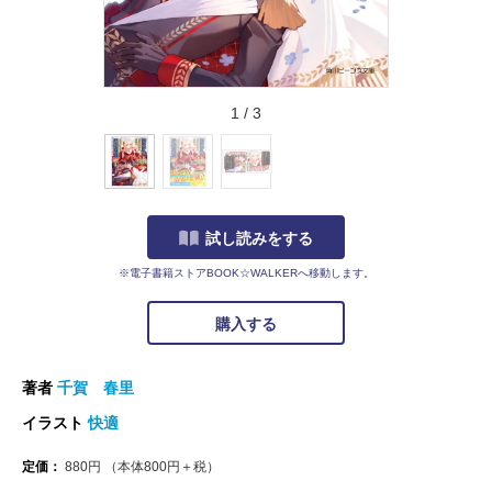
1
/
3
試し読みをする
※電子書籍ストアBOOK☆WALKERへ移動します。
購入する
著者
千賀 春里
イラスト
快適
定価：
880
円
（本体
800
円＋税）