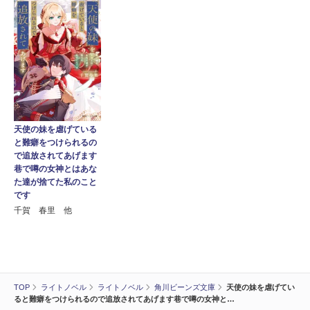
天使の妹を虐げている
と難癖をつけられるの
で追放されてあげます
巷で噂の女神とはあな
た達が捨てた私のこと
です
千賀 春里 他
TOP
ライトノベル
ライトノベル
角川ビーンズ文庫
天使の妹を虐げてい
ると難癖をつけられるので追放されてあげます巷で噂の女神と…