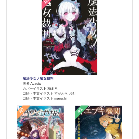
1位
魔法少女ノ魔女裁判
著者 Acacia
カバーイラスト 梅まろ
口絵・本文イラスト すがわら おむ
口絵・本文イラスト maruchi
2位
3位