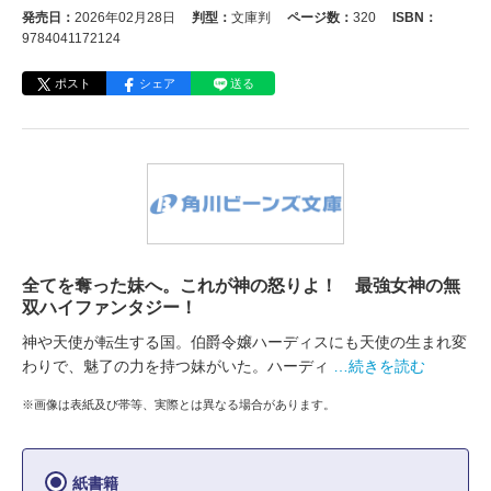
発売日：
2026年02月28日
判型：
文庫判
ページ数：
320
ISBN：
9784041172124
ポスト
シェア
送る
全てを奪った妹へ。これが神の怒りよ！ 最強女神の無
双ハイファンタジー！
神や天使が転生する国。伯爵令嬢ハーディスにも天使の生まれ変
わりで、魅了の力を持つ妹がいた。ハーディ
…続きを読む
※画像は表紙及び帯等、実際とは異なる場合があります。
紙書籍