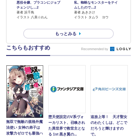
悪役令嬢、ブラコンにジョブ
私、蜘蛛なモンスターをテイ
チェンジし…2
ムしたので…2
著者 浜千鳥
著者 あきさけ
イラスト 八美☆わん
イラスト タムラ ヨウ
もっとみる
こちらもおすすめ
Recommended by
堕天使設定のV系ヴォ
追放上等！ 天才聖女
無双で無敵の規格外魔
ーカリスト、召喚され
のわたくしは、どこで
法使い 女神の弟子は
た異世界で救世主とな
だろうと輝けますの
攻撃力ゼロでも最強ハ
る 1st 黒き翼の...
で。