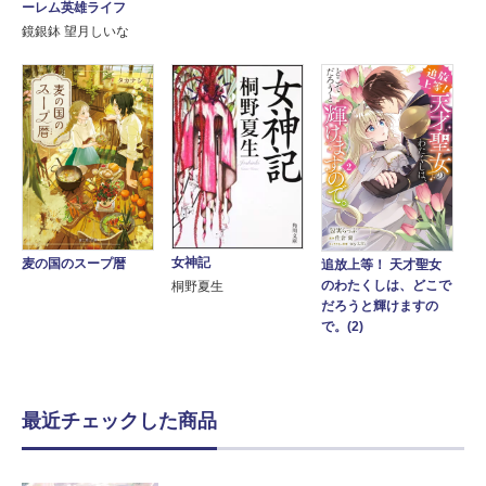
ーレム英雄ライフ
鏡銀鉢 望月しいな
女神記
麦の国のスープ暦
追放上等！ 天才聖女
のわたくしは、どこで
桐野夏生
だろうと輝けますの
で。(2)
最近チェックした商品