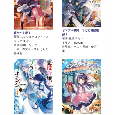
ヤエブキ機関 千万丈塔踏破
超かぐや姫！
録１
原作 スタジオクロマト・ス
著者 安里 アサト
タジオコロリド
イラスト necomi
著者 桐山 なると
世界観イラスト 尾崎 伊万
口絵・本文イラスト うらた
里
あさお
4位
5位