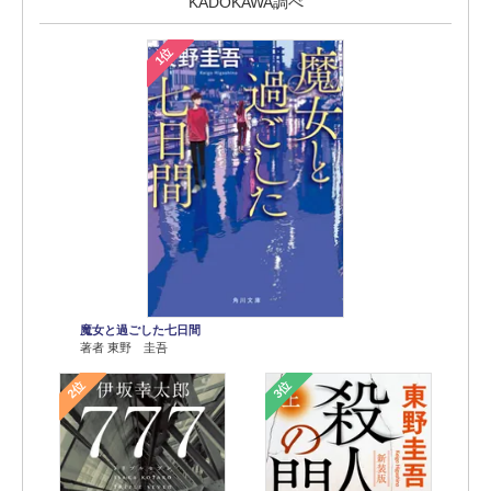
KADOKAWA調べ
1位
魔女と過ごした七日間
著者 東野 圭吾
2位
3位