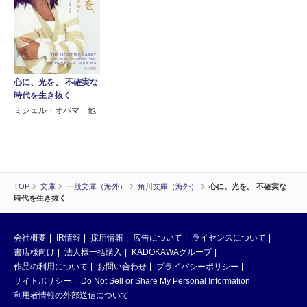
心に、光を。 不確実な
時代を生き抜く
ミシェル・オバマ 他
TOP
文庫
一般文庫（海外）
角川文庫（海外）
心に、光を。 不確実な
時代を生き抜く
会社概要
IR情報
採用情報
広告について
ライセンスについて
書店様向け
法人様一括購入
KADOKAWAグループ
作品の利用について
お問い合わせ
プライバシーポリシー
サイトポリシー
Do Not Sell or Share My Personal Information
利用者情報の外部送信について