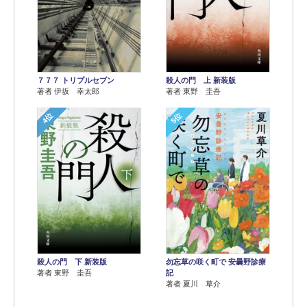
７７７ トリプルセブン
殺人の門 上 新装版
著者 伊坂 幸太郎
著者 東野 圭吾
4位
5位
殺人の門 下 新装版
勿忘草の咲く町で 安曇野診療
著者 東野 圭吾
記
著者 夏川 草介