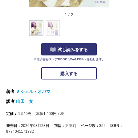
1
/
2
試し読みをする
※電子書籍ストアBOOK☆WALKERへ移動します。
購入する
著者
ミシェル・オバマ
訳者
山田 文
定価：
1,540
円
（本体
1,400
円＋税）
発売日：
2026年03月23日
判型：
文庫判
ページ数：
352
ISBN：
9784041171332