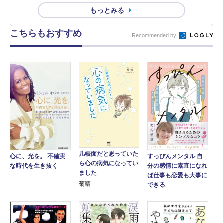
もっとみる
こちらもおすすめ
Recommended by
几帳面だと思っていた
心に、光を。 不確実
すっぴんメンタル 自
ら心の病気になってい
な時代を生き抜く
分の感情に素直になれ
ました
ば仕事も恋愛も大事に
菊晴
できる