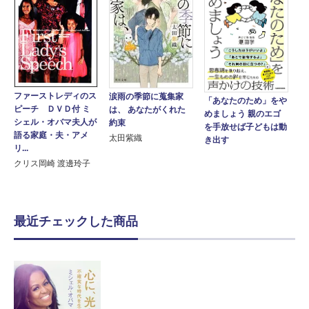
ファーストレディのス
涙雨の季節に蒐集家
「あなたのため」をや
ピーチ ＤＶＤ付 ミ
は、 あなたがくれた
めましょう 親のエゴ
シェル・オバマ夫人が
約束
を手放せば子どもは動
語る家庭・夫・アメ
太田紫織
き出す
リ...
クリス岡崎 渡邊玲子
最近チェックした商品