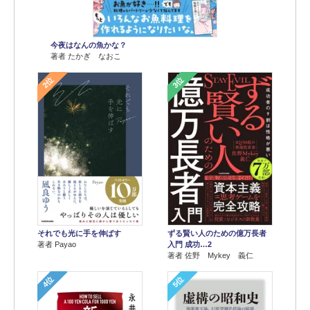
今夜はなんの魚かな？
著者 たかぎ なおこ
2位
3位
それでも光に手を伸ばす
ずる賢い人のための億万長者
著者 Payao
入門 成功…2
著者 佐野 Mykey 義仁
4位
5位