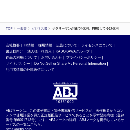
TOP
一般書
ビジネス書
サラリーマンが株で4億円。FIREして今17億円
会社概要
IR情報
採用情報
広告について
ライセンスについて
書店様向け
法人様一括購入
KADOKAWAグループ
作品の利用について
お問い合わせ
プライバシーポリシー
サイトポリシー
Do Not Sell or Share My Personal Information
利用者情報の外部送信について
ABJマークは、この電子書店・電子書籍配信サービスが、著作権者からコン
テンツ使用許諾を得た正規版配信サービスであることを示す登録商標（登録
番号 第6091713号）です。ABJマークの詳細、ABJマークを掲示しているサ
ービスの一覧はこちら。
https://aebs.or.jp/