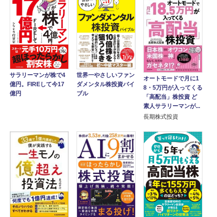
世界一やさしいファン
サラリーマンが株で4
オートモードで月に1
ダメンタル株投資バイ
億円。FIREして今17
8・5万円が入ってくる
ブル
億円
「高配当」株投資 ど
素人サラリーマンが...
長期株式投資