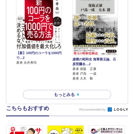
【新】100円のコーラを1000円
で…2
虚構の昭和史 海軍善玉論、石
著者 永井孝尚
原莞爾名…2
著者 保阪 正康
著者 戸高 一成
著者 大木 毅
もっとみる
こちらもおすすめ
Recommended by