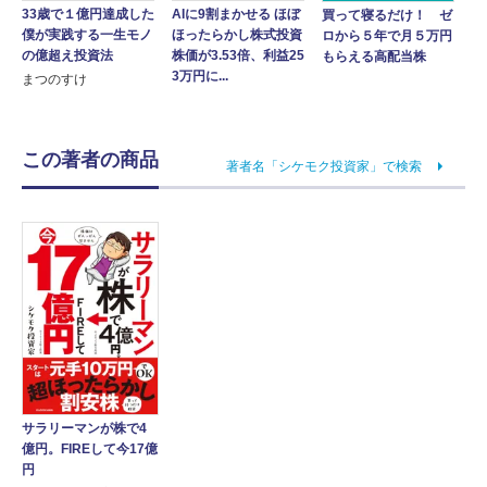
33歳で１億円達成した
AIに9割まかせる ほぼ
買って寝るだけ！ ゼ
僕が実践する一生モノ
ほったらかし株式投資
ロから５年で月５万円
の億超え投資法
株価が3.53倍、利益25
もらえる高配当株
3万円に...
まつのすけ
この著者の商品
著者名「シケモク投資家」で検索
サラリーマンが株で4
億円。FIREして今17億
円