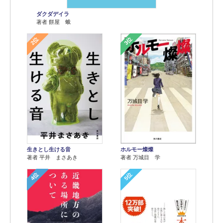
ダクダデイラ
著者 餅屋 蛾
2位
3位
生きとし生ける音
ホルモー燦燦
著者 平井 まさあき
著者 万城目 学
4位
5位