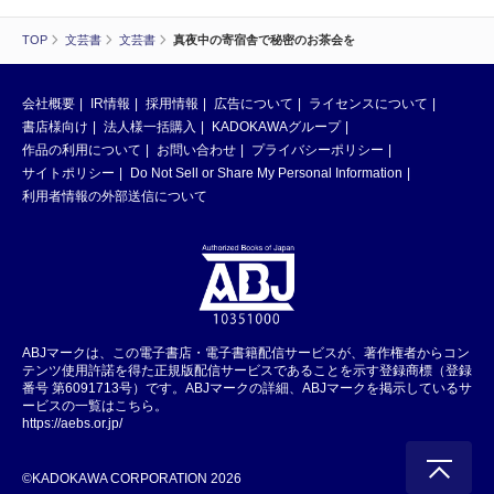
TOP
文芸書
文芸書
真夜中の寄宿舎で秘密のお茶会を
会社概要
IR情報
採用情報
広告について
ライセンスについて
書店様向け
法人様一括購入
KADOKAWAグループ
作品の利用について
お問い合わせ
プライバシーポリシー
サイトポリシー
Do Not Sell or Share My Personal Information
利用者情報の外部送信について
ABJマークは、この電子書店・電子書籍配信サービスが、著作権者からコン
テンツ使用許諾を得た正規版配信サービスであることを示す登録商標（登録
番号 第6091713号）です。ABJマークの詳細、ABJマークを掲示しているサ
ービスの一覧はこちら。
https://aebs.or.jp/
©KADOKAWA CORPORATION 2026