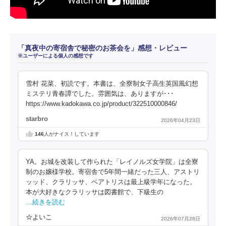
「真夜中の寄宿舎で秘密のお茶会を」感想・レビュー
※ユーザーによる個人の感想です
雪村 花菜、初読です。本書は、全寮制女子高生英国風幻想
ミステリ青春譚でした。雰囲気は、ありますが･･･
https://www.kadokawa.co.jp/product/322510000846/
starbro
2026年04月23日
146
人がナイス！しています
YA。お城を改装して作られた「レイノルズ女学院」は全寮
制のお嬢様学校。寄宿舎で5年間一緒だった三人、アストリ
ッッド、クラリッサ、ベアトリスは最上級学年になった。
本が大好きなクラリッサは図書館で、下級生の
…続きを読む
☆よいこ
2026年07月28日