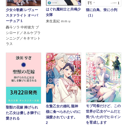
はぐれ魔剣士と共鳴少
少女☆歌劇 レヴュー
猫に白鳥、蛍に小判
女隊
スタァライト オーバ
（1）
ーチュア１
来生直紀 ｍｍｕ
轟斗ソラ 中村彼方 ブ
シロード／ネルケプラ
ンニング／キネマシト
ラス
モブ司祭だけど、この
生贄乙女の婚礼 龍神
聖獣の花嫁 捧げられ
世界が乙女ゲームだと
様に食べられたいのに
た乙女は優しき獅子に
気づいたのでヒロイン
溺愛されています。
愛される
を育成します
2