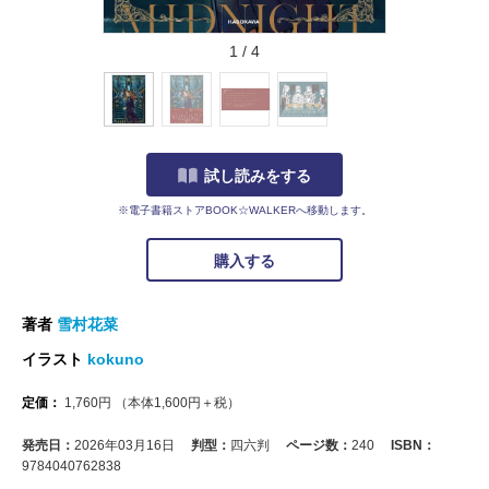
1
/
4
試し読みをする
※電子書籍ストアBOOK☆WALKERへ移動します。
購入する
著者
雪村花菜
イラスト
kokuno
定価：
1,760
円
（本体
1,600
円＋税）
発売日：
2026年03月16日
判型：
四六判
ページ数：
240
ISBN：
9784040762838