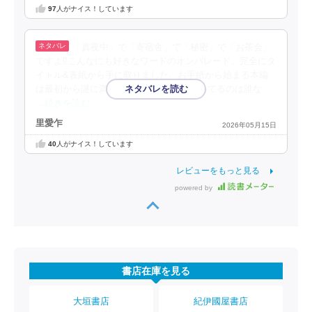
97
人がナイス！しています
「真夜中」で「寄宿舎」で「秘密」で「お茶会」
ですよ⁉︎こんなにも好きなワードのオンパレード、完全にタ
イトル&表紙から手に取りました。お手紙から始まる本編
は最初から謎に満ちてて、さてこれを書いてるのは誰な
…続きを読む
里愛乍
2026年05月15日
40
人がナイス！しています
レビューをもっと見る
powered by
書店在庫を見る
大垣書店
紀伊國屋書店