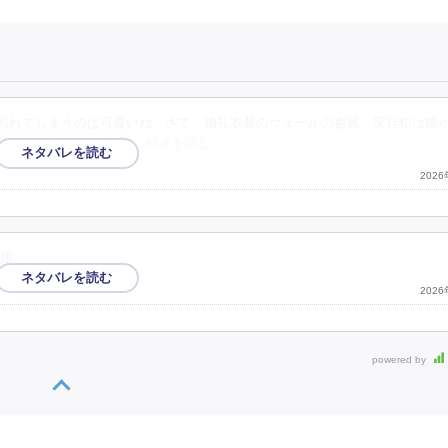
照れてしまうのは可愛いね。さて、婚礼衣装のヴェールの盗難。実行犯は描
口にしてたけど、今度
…続きを読む
202
嬢。
202
powered by