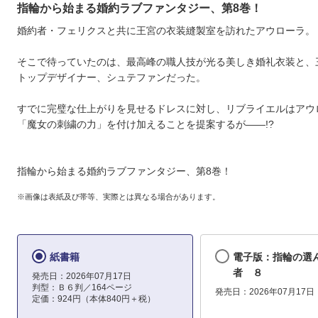
指輪から始まる婚約ラブファンタジー、第8巻！
婚約者・フェリクスと共に王宮の衣装縫製室を訪れたアウローラ。
そこで待っていたのは、最高峰の職人技が光る美しき婚礼衣装と、
トップデザイナー、シュテファンだった。
すでに完璧な仕上がりを見せるドレスに対し、リブライエルはアウ
「魔女の刺繍の力」を付け加えることを提案するが――!?
指輪から始まる婚約ラブファンタジー、第8巻！
※画像は表紙及び帯等、実際とは異なる場合があります。
紙書籍
電子版：指輪の選
者 ８
発売日：2026年07月17日
判型：Ｂ６判／164ページ
発売日：2026年07月17日
定価：924円（本体840円＋税）