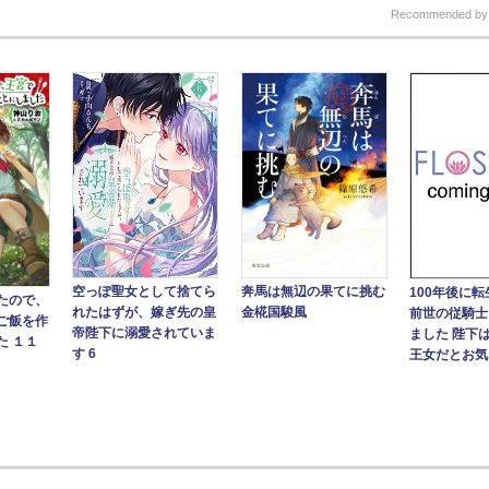
Recommended b
奔馬は無辺の果てに挑む
空っぽ聖女として捨てら
100年後に
たので、
金椛国駿風
れたはずが、嫁ぎ先の皇
前世の従騎士
ご飯を作
帝陛下に溺愛されていま
ました 陛下
た １１
す 6
王女だとお気..