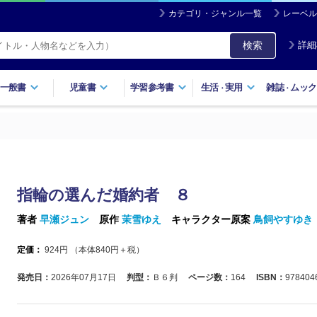
カテゴリ・ジャンル一覧
レーベル
検索
詳細
一般書
児童書
学習参考書
生活
実用
雑誌
ムック
・
・
８
指輪の選んだ婚約者 ８
著者
早瀬ジュン
原作
茉雪ゆえ
キャラクター原案
鳥飼やすゆき
定価：
924
円 （本体
840
円＋税）
発売日：
2026年07月17日
判型：
Ｂ６判
ページ数：
164
ISBN：
978404