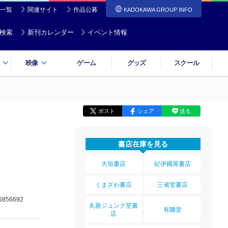
一覧
関連サイト
作品公募
KADOKAWA GROUP INFO
検索
新刊カレンダー
イベント情報
映像
ゲーム
グッズ
スクール
ポスト
シェア
送る
書店在庫を見る
大垣書店
紀伊國屋書店
くまざわ書店
三省堂書店
6856692
丸善ジュンク堂書
有隣堂
店