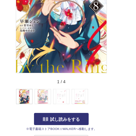
1
/
4
試し読みをする
※電子書籍ストアBOOK☆WALKERへ移動します。