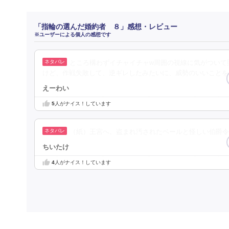
「指輪の選んだ婚約者 ８」感想・レビュー
※ユーザーによる個人の感想です
ところ構わずイチャイチャw周囲の視線に気がついて
けど、作戦失敗して、逆ギレしたみたいに、威勢のいいことを
えーわい
5
人がナイス！しています
（紙）王宮へ。盗まれ汚されたベールと怪しい伯爵令
ちいたけ
4
人がナイス！しています