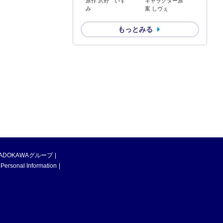
原作 沢野 いず
キャラクター原
み
案 しヴぇ
もっとみる
ADOKAWAグループ
 Personal Information