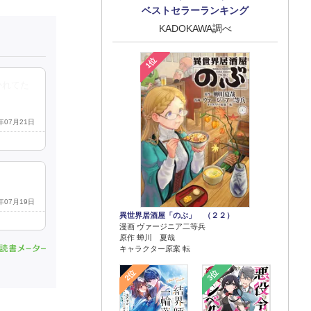
ベストセラーランキング
KADOKAWA調べ
1位
かれてた
6年07月21日
6年07月19日
異世界居酒屋「のぶ」 （２２）
漫画 ヴァージニア二等兵
原作 蝉川 夏哉
キャラクター原案 転
2位
3位