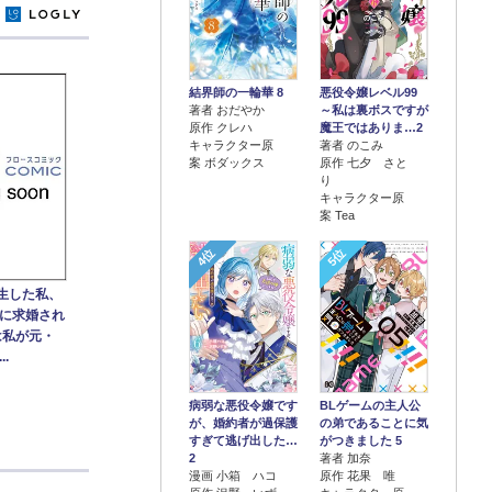
y
結界師の一輪華 8
悪役令嬢レベル99
著者 おだやか
～私は裏ボスですが
原作 クレハ
魔王ではありま…2
キャラクター原
著者 のこみ
案 ボダックス
原作 七夕 さと
り
キャラクター原
案 Tea
4位
5位
転生した私、
に求婚され
は私が元・
.
病弱な悪役令嬢です
BLゲームの主人公
が、婚約者が過保護
の弟であることに気
すぎて逃げ出した…
がつきました 5
2
著者 加奈
漫画 小箱 ハコ
原作 花果 唯