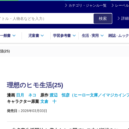
カテゴリ・ジャンル一覧
レーベル
検索
詳細
一般書
児童書
学習参考書
生活
実用
雑誌
ムック
・
・
(25)
理想のヒモ生活(25)
漫画
日月 ネコ
原作
渡辺 恒彦（ヒーロー文庫／イマジカイン
キャラクター原案
文倉 十
発売日：
2026年03月03日