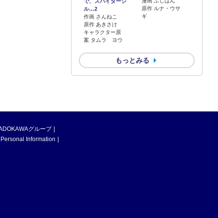
漫画 ふじはん
で、スパイダーシ
原作 ルナ・ウサ
ル…2
ギ
作画 さんねこ
原作 あきさけ
キャラクター原
案 タムラ ヨウ
もっとみる
ADOKAWAグループ
 Personal Information