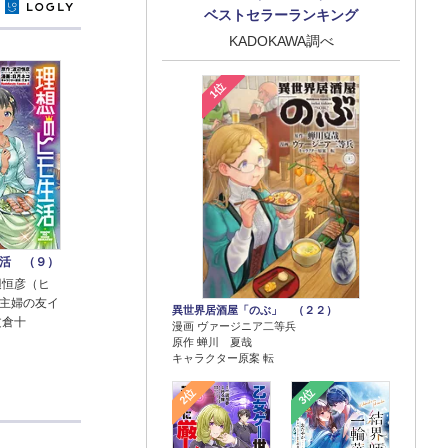
y
ベストセラーランキング
KADOKAWA調べ
1位
活 （９）
辺恒彦（ヒ
主婦の友イ
異世界居酒屋「のぶ」 （２２）
文倉十
漫画 ヴァージニア二等兵
原作 蝉川 夏哉
キャラクター原案 転
2位
3位