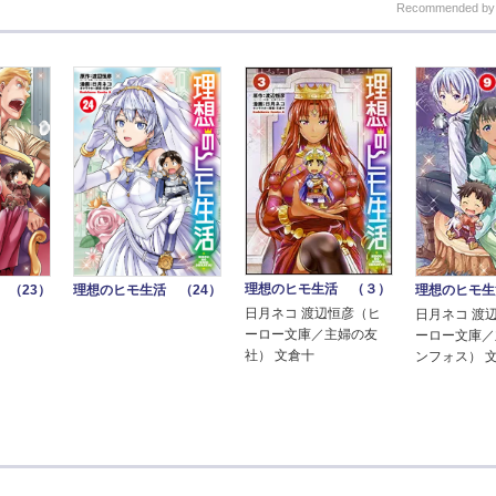
Recommended b
理想のヒモ生活 （３）
理想のヒモ生
 （23）
理想のヒモ生活 （24）
日月ネコ 渡辺恒彦（ヒ
日月ネコ 渡
ーロー文庫／主婦の友
ーロー文庫／
社） 文倉十
ンフォス） 