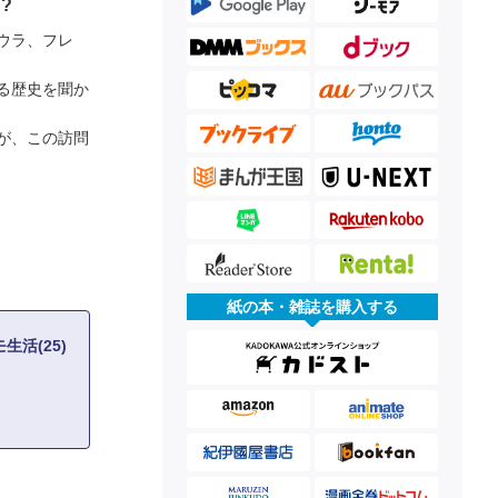
?
ウラ、フレ
る歴史を聞か
が、この訪問
紙の本・雑誌を購入する
活(25)