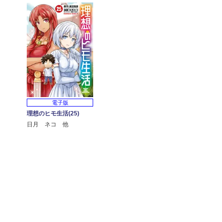
電子版
理想のヒモ生活(25)
日月 ネコ 他