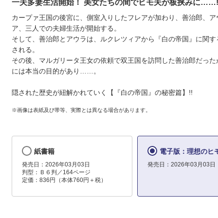
一夫多妻生活開始！ 美女たちの間でヒモ夫が板挟みに……!
カープァ王国の後宮に、側室入りしたフレアが加わり、善治郎、ア
ア、三人での夫婦生活が開始する。
そして、善治郎とアウラは、ルクレツィアから『白の帝国』に関す
される。
その後、マルガリータ王女の依頼で双王国を訪問した善治郎だった
には本当の目的があり……。
隠された歴史が紐解かれていく【『白の帝国』の秘密篇】!!
※画像は表紙及び帯等、実際とは異なる場合があります。
紙書籍
電子版：理想のヒモ生
発売日：2026年03月03日
発売日：2026年03月03日
判型：Ｂ６判／164ページ
定価：836円（本体760円＋税）