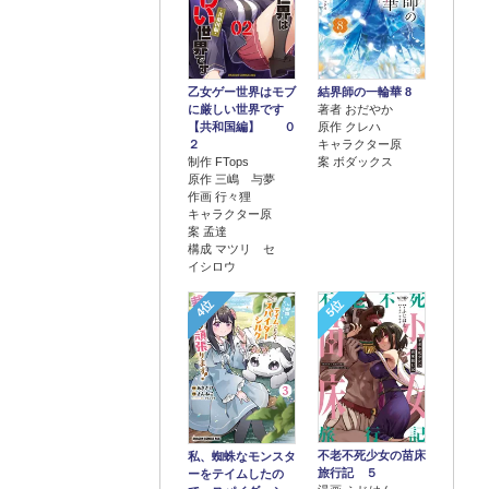
乙女ゲー世界はモブ
結界師の一輪華 8
に厳しい世界です
著者 おだやか
【共和国編】 ０
原作 クレハ
２
キャラクター原
制作 FTops
案 ボダックス
原作 三嶋 与夢
作画 行々狸
キャラクター原
案 孟達
構成 マツリ セ
イシロウ
4位
5位
不老不死少女の苗床
私、蜘蛛なモンスタ
旅行記 ５
ーをテイムしたの