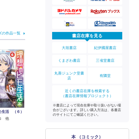
ズの作品一覧
書店在庫を見る
大垣書店
紀伊國屋書店
くまざわ書店
三省堂書店
丸善ジュンク堂書
有隣堂
店
近くの書店在庫を検索する
（書店在庫情報プロジェクト）
※書店によって現在在庫や取り扱いがない場
合がございます。詳しい購入方法は、各書店
モ生活 （６）
のサイトにてご確認ください。
コ 他
本 （コミック）