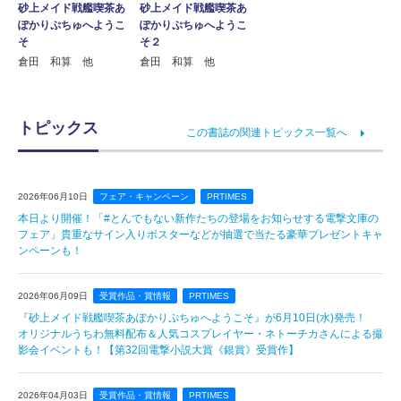
砂上メイド戦艦喫茶あ
砂上メイド戦艦喫茶あ
ぽかりぷちゅへようこ
ぽかりぷちゅへようこ
そ
そ２
倉田 和算 他
倉田 和算 他
トピックス
この書誌の関連トピックス一覧へ
2026年06月10日
フェア・キャンペーン
PRTIMES
本日より開催！「#とんでもない新作たちの登場をお知らせする電撃文庫の
フェア」貴重なサイン入りポスターなどが抽選で当たる豪華プレゼントキャ
ンペーンも！
2026年06月09日
受賞作品・賞情報
PRTIMES
『砂上メイド戦艦喫茶あぽかりぷちゅへようこそ』が6月10日(水)発売！
オリジナルうちわ無料配布＆人気コスプレイヤー・ネトーチカさんによる撮
影会イベントも！【第32回電撃小説大賞《銀賞》受賞作】
2026年04月03日
受賞作品・賞情報
PRTIMES