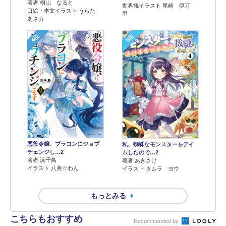
著者 桐山 なると
世界観イラスト 尾崎 伊万
口絵・本文イラスト うらた
里
あさお
4位
5位
悪役令嬢、ブラコンにジョブ
私、蜘蛛なモンスターをテイ
チェンジし…2
ムしたので…2
著者 浜千鳥
著者 あきさけ
イラスト 八美☆わん
イラスト タムラ ヨウ
もっとみる
こちらもおすすめ
Recommended by