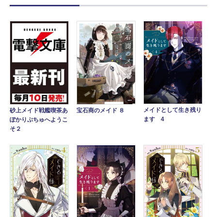
メイドとして生き残り
宝石商のメイド ８
砂上メイド戦艦喫茶あ
ます 4
ぽかりぷちゅへようこ
そ２