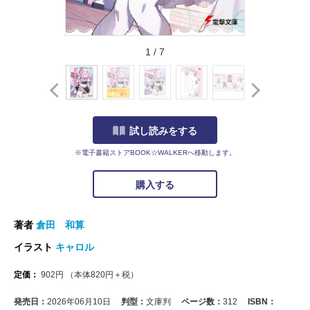
1
/
7
試し読みをする
※電子書籍ストアBOOK☆WALKERへ移動します。
購入する
著者
倉田 和算
イラスト
キャロル
定価：
902
円
（本体
820
円＋税）
発売日：
2026年06月10日
判型：
文庫判
ページ数：
312
ISBN：