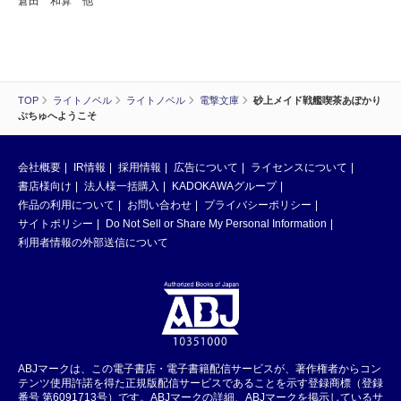
倉田 和算 他
TOP
ライトノベル
ライトノベル
電撃文庫
砂上メイド戦艦喫茶あぽかり
ぷちゅへようこそ
会社概要
IR情報
採用情報
広告について
ライセンスについて
書店様向け
法人様一括購入
KADOKAWAグループ
作品の利用について
お問い合わせ
プライバシーポリシー
サイトポリシー
Do Not Sell or Share My Personal Information
利用者情報の外部送信について
ABJマークは、この電子書店・電子書籍配信サービスが、著作権者からコン
テンツ使用許諾を得た正規版配信サービスであることを示す登録商標（登録
番号 第6091713号）です。ABJマークの詳細、ABJマークを掲示しているサ