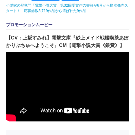
小説家の登竜門「電撃小説大賞」第32回受賞作の書籍が6月から順次発売ス
タート！ 応募総数3,719作品から選ばれた9作品
プロモーションムービー
【CV：上坂すみれ】電撃文庫『砂上メイド戦艦喫茶あぽ
かりぷちゅへようこそ』CM【電撃小説大賞《銀賞》】