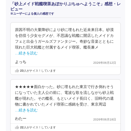
「砂上メイド戦艦喫茶あぽかりぷちゅへようこそ」感想・レ
ビュー
※ユーザーによる個人の感想です
原因不明の大量降砂により砂に埋もれた近未来日本。砂漠
を彷徨う少女セグメが、不思議な戦艦に開店したメイドカ
フェと出会うガールズファンタジー。奇妙な音楽とともに
現れた巨大戦艦と付属するメイド喫茶。艦長兼メ
…続きを読む
よっち
2026年06月12日
23
人がナイス！しています
★★★★★面白かった。砂に埋もれた東京で行き倒れそう
になっていた主人公の前に、電波な歌を流しながら砂上戦
艦が現れた。その艦長、もといメイド長曰く、旧時代の遺
物に書かれていたメイド喫茶に感銘を受け、東京周辺
…続きを読む
わたー
2026年06月18日
22
人がナイス！しています