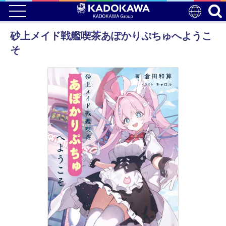
砂上メイド戦艦喫茶あぽかりぷちゅへようこ
そ