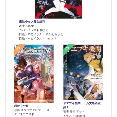
魔法少女ノ魔女裁判
著者 Acacia
カバーイラスト 梅まろ
口絵・本文イラスト すがわら おむ
口絵・本文イラスト maruchi
2位
3位
ヤエブキ機関 千万丈塔踏破
超かぐや姫！
録１
原作 スタジオクロマト・ス
著者 安里 アサト
タジオコロリド
イラスト necomi