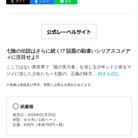
ポスト
シェア
送る
七陰の伝説はさらに続く!? 話題の勘違いシリアスコメデ
ィに注目せよ!!
ここではない異世界で「陰の実力者」を演じる少年シドと彼をマ
ジメに信じた少女たち＝七陰の、正義の味方
…続きを読む
※画像は表紙及び帯等、実際とは異なる場合があります。
紙書籍
発売日：2026年02月25日
判型：Ｂ６判／146ページ
定価：836円（本体760円＋税）