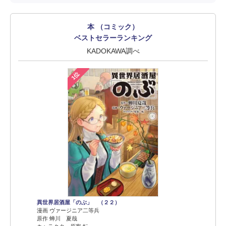
本 （コミック）
ベストセラーランキング
KADOKAWA調べ
1位
異世界居酒屋「のぶ」 （２２）
漫画 ヴァージニア二等兵
原作 蝉川 夏哉