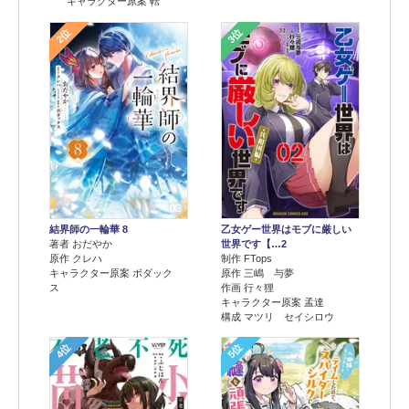
キャラクター原案 転
2位
3位
結界師の一輪華 8
乙女ゲー世界はモブに厳しい
著者 おだやか
世界です【…2
原作 クレハ
制作 FTops
キャラクター原案 ボダック
原作 三嶋 与夢
ス
作画 行々狸
キャラクター原案 孟達
構成 マツリ セイシロウ
4位
5位