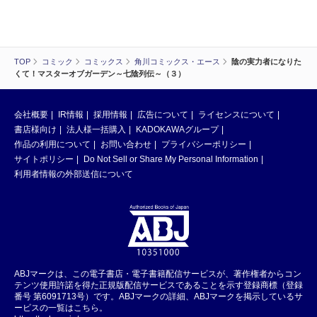
TOP
コミック
コミックス
角川コミックス・エース
陰の実力者になりた
くて！マスターオブガーデン～七陰列伝～（３）
会社概要
IR情報
採用情報
広告について
ライセンスについて
書店様向け
法人様一括購入
KADOKAWAグループ
作品の利用について
お問い合わせ
プライバシーポリシー
サイトポリシー
Do Not Sell or Share My Personal Information
利用者情報の外部送信について
ABJマークは、この電子書店・電子書籍配信サービスが、著作権者からコン
テンツ使用許諾を得た正規版配信サービスであることを示す登録商標（登録
番号 第6091713号）です。ABJマークの詳細、ABJマークを掲示しているサ
ービスの一覧はこちら。