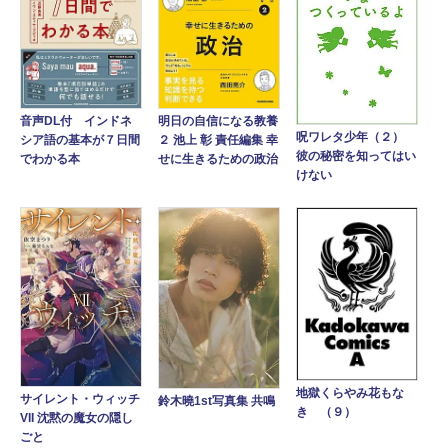
音声DL付 インドネ
明日の自信になる教養
呪ワレタ少年（２）
シア語の基本が７日間
２ 池上 彰 責任編集 幸
彼の秘密を知ってはい
でわかる本
せに生きるための政治
けない
地獄くらやみ花もな
サイレント・ウィッチ
鈴木曉1st写真集 共鳴
き （９）
VII 沈黙の魔女の隠し
ごと