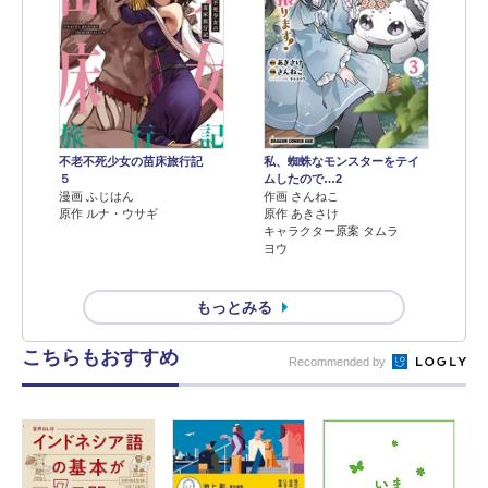
不老不死少女の苗床旅行記
私、蜘蛛なモンスターをテイ
５
ムしたので…2
漫画 ふじはん
作画 さんねこ
原作 ルナ・ウサギ
原作 あきさけ
キャラクター原案 タムラ
ヨウ
もっとみる
こちらもおすすめ
Recommended by