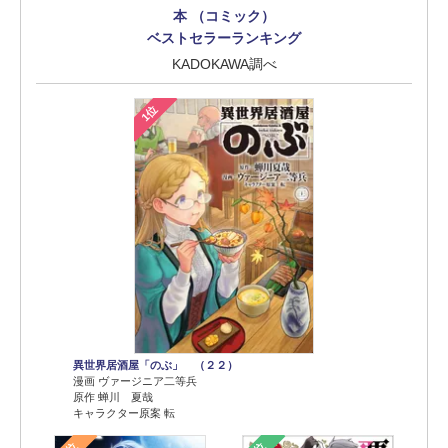
本 （コミック）
ベストセラーランキング
KADOKAWA調べ
1位
異世界居酒屋「のぶ」 （２２）
漫画 ヴァージニア二等兵
原作 蝉川 夏哉
キャラクター原案 転