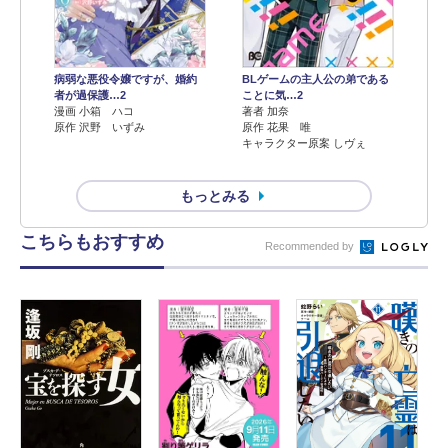
病弱な悪役令嬢ですが、婚約
BLゲームの主人公の弟である
者が過保護…2
ことに気…2
漫画 小箱 ハコ
著者 加奈
原作 沢野 いずみ
原作 花果 唯
キャラクター原案 しヴぇ
もっとみる
こちらもおすすめ
Recommended by