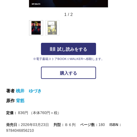
1
/
2
試し読みをする
※電子書籍ストアBOOK☆WALKERへ移動します。
購入する
著者
桃井 ゆづき
原作
背筋
定価：
836
円
（本体
760
円＋税）
発売日：
2026年03月23日
判型：
Ｂ６判
ページ数：
180
ISBN：
9784046856210