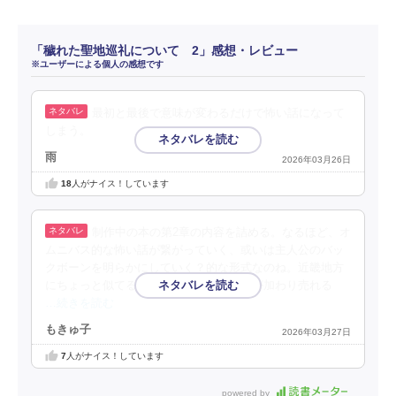
「穢れた聖地巡礼について 2」感想・レビュー
※ユーザーによる個人の感想です
最初と最後で意味が変わるだけで怖い話になって
しまう。
雨
2026年03月26日
18
人がナイス！しています
制作中の本の第2章の内容を詰める。なるほど、オ
ムニバス的な怖い話が繋がっていく、或いは主人公のバッ
クボーンを明らかにしていく？的な形式なのね。近畿地方
にちょっと似てる。新キャラの霊感女性が加わり売れる
…続きを読む
もきゅ子
2026年03月27日
7
人がナイス！しています
powered by