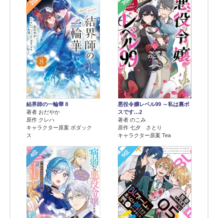
2位
3位
結界師の一輪華 8
悪役令嬢レベル99 ～私は裏ボ
著者 おだやか
スです…2
原作 クレハ
著者 のこみ
キャラクター原案 ボダック
原作 七夕 さとり
ス
キャラクター原案 Tea
4位
5位