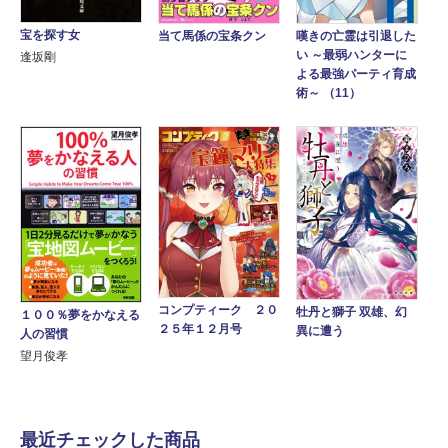
宝を探す女
嘆きの亡霊は引退した
当て馬係の宝条クン
い ～最弱ハンターに
逢坂剛
よる最強パーティ育成
術～ （11）
コンプティーク ２０
牡丹と獅子 双雄、幻
１００％夢をかなえる
２５年１２月号
異に遭う
人の習慣
望月俊孝
最近チェックした商品