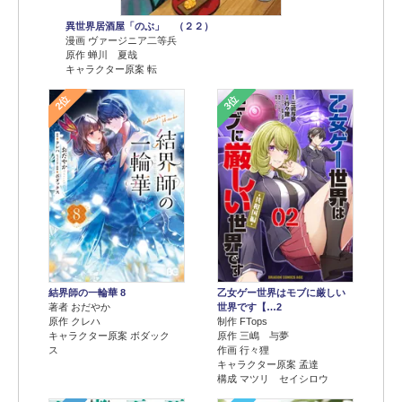
異世界居酒屋「のぶ」 （２２）
漫画 ヴァージニア二等兵
原作 蝉川 夏哉
キャラクター原案 転
2位
3位
結界師の一輪華 8
乙女ゲー世界はモブに厳しい
著者 おだやか
世界です【…2
原作 クレハ
制作 FTops
キャラクター原案 ボダック
原作 三嶋 与夢
ス
作画 行々狸
キャラクター原案 孟達
構成 マツリ セイシロウ