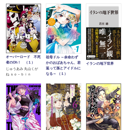
オーバーロード 不死
祖母ドル ～余命わず
者のOh！ （１）
かのおばあちゃん、若
イランの地下世界
返って孫とアイドルに
じゅうあみ 丸山くが
なる～ （１）
ね ｓｏ－ｂｉｎ