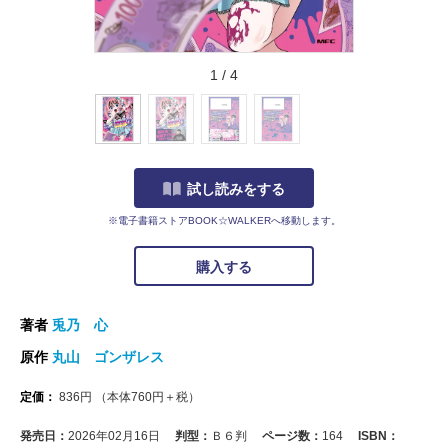
1
/
4
試し読みをする
※電子書籍ストアBOOK☆WALKERへ移動します。
購入する
著者
兎乃 心
原作
丸山 ゴンザレス
定価：
836
円
（本体
760
円＋税）
発売日：
2026年02月16日
判型：
Ｂ６判
ページ数：
164
ISBN：