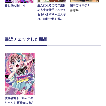
羅〓ごう〓伝１
聖女になるので二度目
殺し屋の推し ４
の人生は勝手にさせて
伊藤勢
もらいます 6 ～王太子
は、前世で私を振...
最近チェックした商品
債務者地下ドルムテキ
ちゃん！ 裏社会に推さ