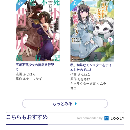
4位
5位
不老不死少女の苗床旅行記
私、蜘蛛なモンスターをテイ
５
ムしたので…2
漫画 ふじはん
作画 さんねこ
原作 ルナ・ウサギ
原作 あきさけ
キャラクター原案 タムラ
ヨウ
もっとみる
こちらもおすすめ
Recommended by