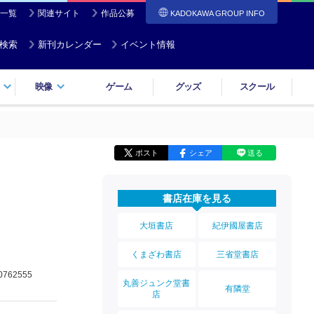
一覧
関連サイト
作品公募
KADOKAWA GROUP INFO
検索
新刊カレンダー
イベント情報
映像
ゲーム
グッズ
スクール
ポスト
シェア
送る
書店在庫を見る
大垣書店
紀伊國屋書店
くまざわ書店
三省堂書店
0762555
丸善ジュンク堂書
有隣堂
店