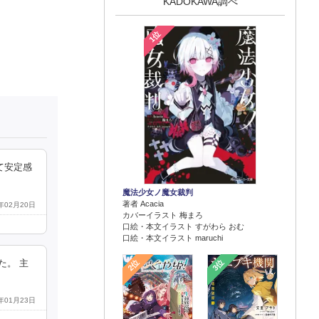
KADOKAWA調べ
1位
て安定感
魔法少女ノ魔女裁判
著者 Acacia
6年02月20日
カバーイラスト 梅まろ
口絵・本文イラスト すがわら おむ
口絵・本文イラスト maruchi
2位
3位
た。 主
6年01月23日