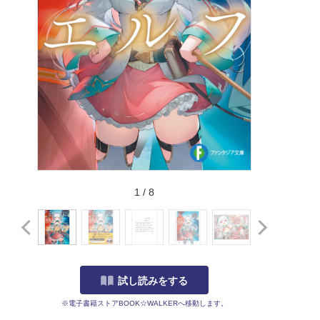
1
/
8
試し読みをする
※電子書籍ストアBOOK☆WALKERへ移動します。