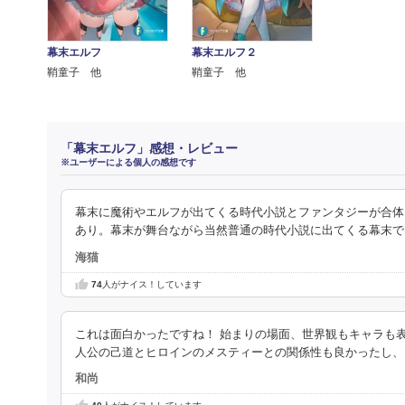
幕末エルフ
幕末エルフ２
鞘童子 他
鞘童子 他
「幕末エルフ」感想・レビュー
※ユーザーによる個人の感想です
幕末に魔術やエルフが出てくる時代小説とファンタジーが合体
あり。幕末が舞台ながら当然普通の時代小説に出てくる幕末で
海猫
74
人がナイス！しています
これは面白かったですね！ 始まりの場面、世界観もキャラも
人公の己道とヒロインのメスティーとの関係性も良かったし、
和尚