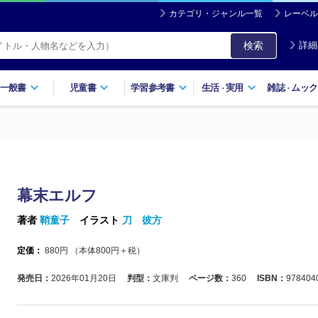
カテゴリ・ジャンル一覧
レーベル
検索
詳細
一般書
児童書
学習参考書
生活
実用
雑誌
ムック
・
・
幕末エルフ
著者
鞘童子
イラスト
刀 彼方
定価：
880
円 （本体
800
円＋税）
発売日：
2026年01月20日
判型：
文庫判
ページ数：
360
ISBN：
978404