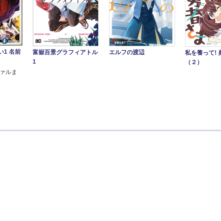
1 名前
エルフの渡辺
富嶽百景グラフィアトル
私を養って! 
1
（２）
ファルま