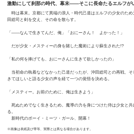
激動にして刹那の時代、幕末――そこに長命たるエルフが
時は幕末。京都にて異端の浪人・時代己道はエルフの少女のため
田総司と剣を交え、その命を散らす。
「――なんで生きてんだ、俺」「おにーさん！ よかった！」
だが少女・メスティーの身を賭した魔術により蘇生された!?
「私の何を捧げても、おにーさんに生きて欲しかったの」
当初命の執着などなかった己道だったが、沖田総司との再戦、そ
きてほしいと語る少女の声を経て一つの覚悟を決める。
「メスティー。お前のために、俺は生きよう」
死ぬためでなく生きるため。魔導の力を身につけた侍は少女と共
る。
新時代のボーイ・ミーツ・ガール、開幕！
※画像は表紙及び帯等、実際とは異なる場合があります。