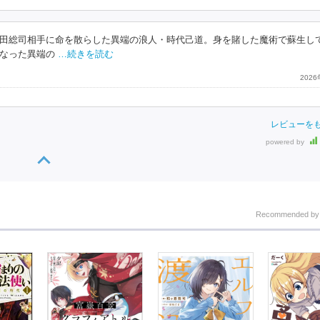
田総司相手に命を散らした異端の浪人・時代己道。身を賭した魔術で蘇生し
なった異端の
…続きを読む
202
レビューを
powered by
Recommended b