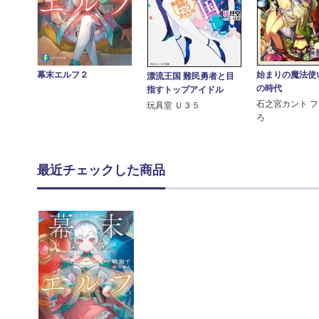
幕末エルフ２
始まりの魔法使い
漂流王国 難民勇者と目
の時代
指すトップアイドル
石之宮カント 
玩具堂 Ｕ３５
ろ
最近チェックした商品