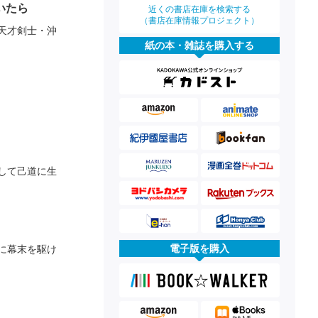
いたら
近くの書店在庫を検索する
（書店在庫情報プロジェクト）
天才剣士・沖
紙の本・雑誌を購入する
して己道に生
電子版を購入
に幕末を駆け