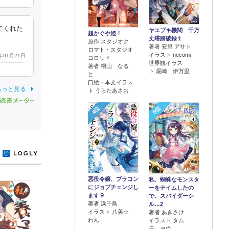
てくれた
ヤエブキ機関 千万
超かぐや姫！
丈塔踏破録１
原作 スタジオク
著者 安里 アサト
ロマト・スタジオ
イラスト necomi
6年01月21日
コロリド
世界観イラス
著者 桐山 なる
ト 尾崎 伊万里
と
口絵・本文イラス
もっと見る
ト うらたあさお
4位
5位
y
悪役令嬢、ブラコン
私、蜘蛛なモンスタ
にジョブチェンジし
ーをテイムしたの
ます９
で、スパイダーシ
著者 浜千鳥
ル…2
イラスト 八美☆
著者 あきさけ
わん
イラスト タム
ラ ヨウ