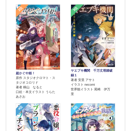
2位
3位
ヤエブキ機関 千万丈塔踏破
超かぐや姫！
録１
原作 スタジオクロマト・ス
著者 安里 アサト
タジオコロリド
イラスト necomi
著者 桐山 なると
世界観イラスト 尾崎 伊万
口絵・本文イラスト うらた
里
あさお
4位
5位