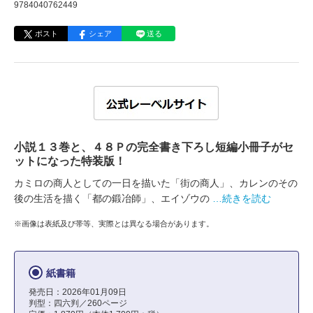
9784040762449
ポスト
シェア
送る
小説１３巻と、４８Ｐの完全書き下ろし短編小冊子がセ
ットになった特装版！
カミロの商人としての一日を描いた「街の商人」、カレンのその
後の生活を描く「都の鍛冶師」、エイゾウの
…続きを読む
※画像は表紙及び帯等、実際とは異なる場合があります。
紙書籍
発売日：2026年01月09日
判型：四六判／260ページ