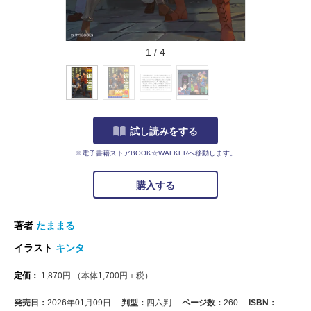
1
/
4
試し読みをする
※電子書籍ストアBOOK☆WALKERへ移動します。
購入する
著者
たままる
イラスト
キンタ
定価：
1,870
円
（本体
1,700
円＋税）
発売日：
2026年01月09日
判型：
四六判
ページ数：
260
ISBN：