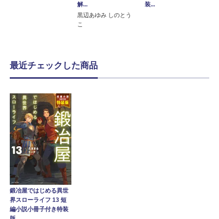
装...
解...
黒辺あゆみ しのとう
こ
最近チェックした商品
鍛冶屋ではじめる異世
界スローライフ 13 短
編小説小冊子付き特装
版