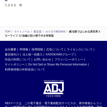
たままる 他
TOP
ライトノベル
新文芸
カドカワBOOKS
鍛冶屋ではじめる異世界ス
ローライフ 13 短編小説小冊子付き特装版
会社概要
IR情報
採用情報
広告について
ライセンスについて
書店様向け
法人様一括購入
KADOKAWAグループ
作品の利用について
お問い合わせ
プライバシーポリシー
サイトポリシー
Do Not Sell or Share My Personal Information
利用者情報の外部送信について
ABJマークは、この電子書店・電子書籍配信サービスが、著作権者からコン
テンツ使用許諾を得た正規版配信サービスであることを示す登録商標（登録