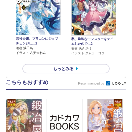
悪役令嬢、ブラコンにジョブ
私、蜘蛛なモンスターをテイ
チェンジし…2
ムしたので…2
著者 浜千鳥
著者 あきさけ
イラスト 八美☆わん
イラスト タムラ ヨウ
もっとみる
こちらもおすすめ
Recommended by