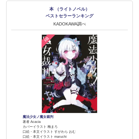
本 （ライトノベル）
ベストセラーランキング
KADOKAWA調べ
1位
魔法少女ノ魔女裁判
著者 Acacia
カバーイラスト 梅まろ
口絵・本文イラスト すがわら おむ
口絵・本文イラスト maruchi