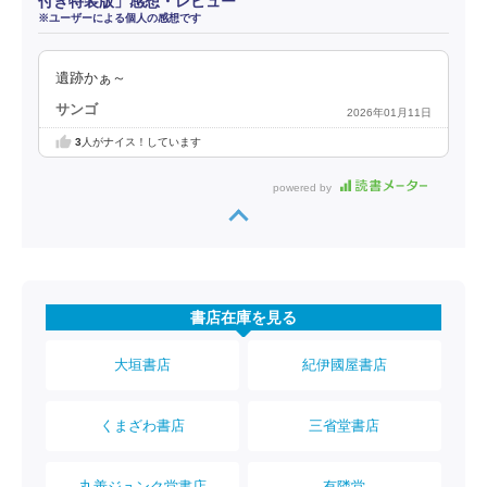
付き特装版」感想・レビュー
※ユーザーによる個人の感想です
遺跡かぁ～
サンゴ
2026年01月11日
3
人がナイス！しています
powered by
書店在庫を見る
大垣書店
紀伊國屋書店
くまざわ書店
三省堂書店
丸善ジュンク堂書店
有隣堂