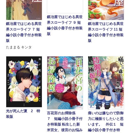
鍛冶屋ではじめる異世
界スローライフ ９ 短
鍛冶屋ではじめる異世
鍛冶屋ではじめる異世
編小説小冊子付き特装
界スローライフ 11 短
界スローライフ ７ 短
版
編小説小冊子付き特装
編小説小冊子付き特装
版
版
たままる キンタ
光が死んだ夏 2 特
痛いのは嫌なので防御
百花宮のお掃除係
装版
力に極振りしたいと思
７ 短編小説小冊子付
います。 外伝１ 短
き特装版 転生した新
編小説小冊子付き特
米宮女、後宮のお悩み