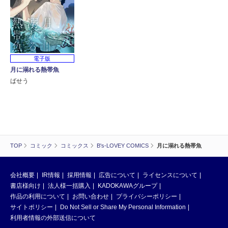
電子版
月に溺れる熱帯魚
ばせう
TOP
コミック
コミックス
B's-LOVEY COMICS
月に溺れる熱帯魚
会社概要
IR情報
採用情報
広告について
ライセンスについて
書店様向け
法人様一括購入
KADOKAWAグループ
作品の利用について
お問い合わせ
プライバシーポリシー
サイトポリシー
Do Not Sell or Share My Personal Information
利用者情報の外部送信について