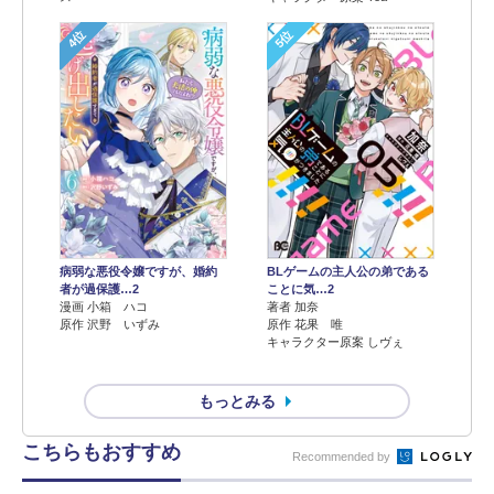
4位
5位
病弱な悪役令嬢ですが、婚約
BLゲームの主人公の弟である
者が過保護…2
ことに気…2
漫画 小箱 ハコ
著者 加奈
原作 沢野 いずみ
原作 花果 唯
キャラクター原案 しヴぇ
もっとみる
こちらもおすすめ
Recommended by