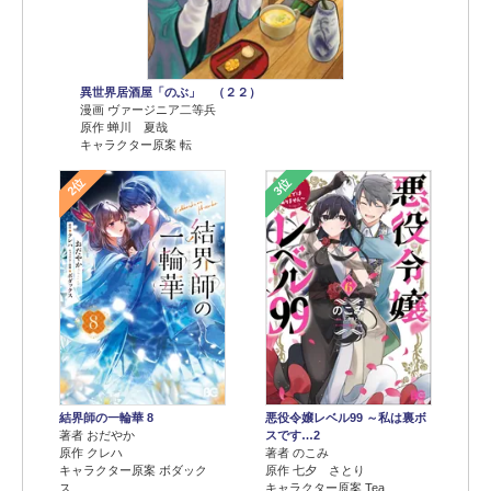
異世界居酒屋「のぶ」 （２２）
漫画 ヴァージニア二等兵
原作 蝉川 夏哉
キャラクター原案 転
2位
3位
結界師の一輪華 8
悪役令嬢レベル99 ～私は裏ボ
著者 おだやか
スです…2
原作 クレハ
著者 のこみ
キャラクター原案 ボダック
原作 七夕 さとり
ス
キャラクター原案 Tea