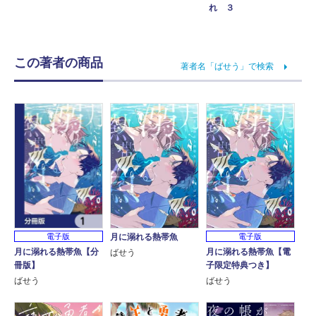
れ ３
この著者の商品
著者名「ばせう」で検索
月に溺れる熱帯魚
電子版
電子版
月に溺れる熱帯魚【電
月に溺れる熱帯魚【分
ばせう
子限定特典つき】
冊版】
ばせう
ばせう