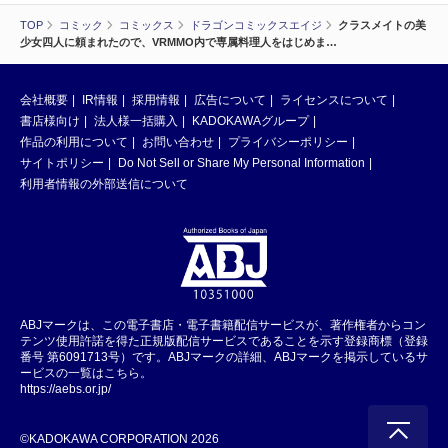
TOP
コミック
コミックス
ドラゴンコミックスエイジ
クラスメイトの美
少女四人に頼まれたので、VRMMO内で専属料理人をはじめま…
会社概要
IR情報
採用情報
広告について
ライセンスについて
書店様向け
法人様一括購入
KADOKAWAグループ
作品の利用について
お問い合わせ
プライバシーポリシー
サイトポリシー
Do Not Sell or Share My Personal Information
利用者情報の外部送信について
ABJマークは、この電子書店・電子書籍配信サービスが、著作権者からコン
テンツ使用許諾を得た正規版配信サービスであることを示す登録商標（登録
番号 第6091713号）です。ABJマークの詳細、ABJマークを掲示しているサ
ービスの一覧はこちら。
https://aebs.or.jp/
©KADOKAWA CORPORATION 2026