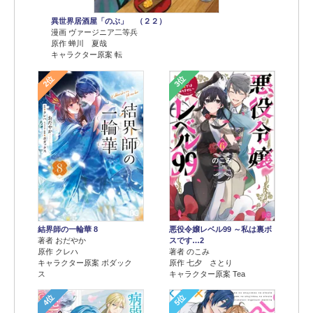
異世界居酒屋「のぶ」 （２２）
漫画 ヴァージニア二等兵
原作 蝉川 夏哉
キャラクター原案 転
2位
3位
結界師の一輪華 8
悪役令嬢レベル99 ～私は裏ボ
著者 おだやか
スです…2
原作 クレハ
著者 のこみ
キャラクター原案 ボダック
原作 七夕 さとり
ス
キャラクター原案 Tea
4位
5位