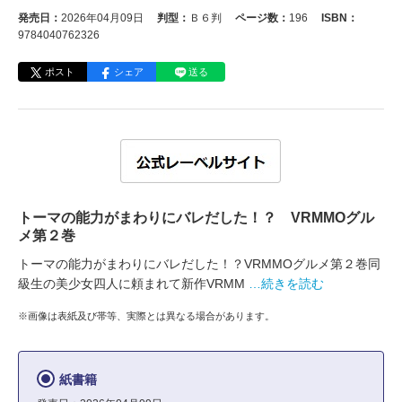
発売日：
2026年04月09日
判型：
Ｂ６判
ページ数：
196
ISBN：
9784040762326
ポスト
シェア
送る
トーマの能力がまわりにバレだした！？ VRMMOグル
メ第２巻
トーマの能力がまわりにバレだした！？VRMMOグルメ第２巻同
級生の美少女四人に頼まれて新作VRMM
…続きを読む
※画像は表紙及び帯等、実際とは異なる場合があります。
紙書籍