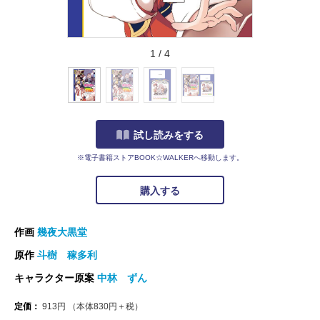
1
/
4
試し読みをする
※電子書籍ストアBOOK☆WALKERへ移動します。
購入する
作画
幾夜大黒堂
原作
斗樹 稼多利
キャラクター原案
中林 ずん
定価：
913
円
（本体
830
円＋税）