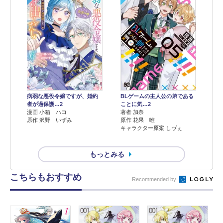
病弱な悪役令嬢ですが、婚約
BLゲームの主人公の弟である
者が過保護…2
ことに気…2
漫画 小箱 ハコ
著者 加奈
原作 沢野 いずみ
原作 花果 唯
キャラクター原案 しヴぇ
もっとみる
こちらもおすすめ
Recommended by