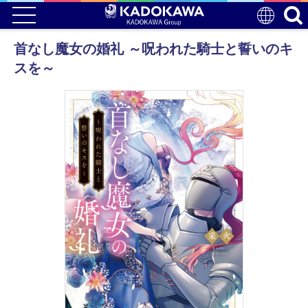
首なし魔女の婚礼 ～呪われた騎士と誓いのキ
スを～