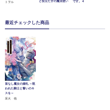
と役立たずの魔法使い
です。４
トヲル
最近チェックした商品
首なし魔女の婚礼 ～呪
われた騎士と誓いのキ
スを～
采火 他