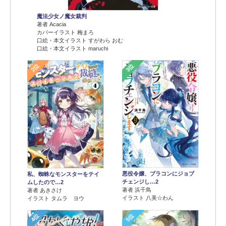
魔法少女ノ魔女裁判
著者 Acacia
カバーイラスト 梅まろ
口絵・本文イラスト すがわら おむ
口絵・本文イラスト maruchi
2位
3位
悪役令嬢、ブラコンにジョブ
私、蜘蛛なモンスターをテイ
チェンジし…2
ムしたので…2
著者 浜千鳥
著者 あきさけ
イラスト 八美☆わん
イラスト タムラ ヨウ
4位
5位