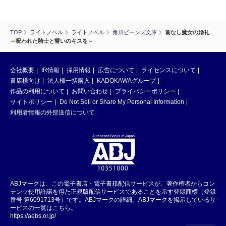
TOP
ライトノベル
ライトノベル
角川ビーンズ文庫
首なし魔女の婚礼
～呪われた騎士と誓いのキスを～
会社概要
IR情報
採用情報
広告について
ライセンスについて
書店様向け
法人様一括購入
KADOKAWAグループ
作品の利用について
お問い合わせ
プライバシーポリシー
サイトポリシー
Do Not Sell or Share My Personal Information
利用者情報の外部送信について
ABJマークは、この電子書店・電子書籍配信サービスが、著作権者からコン
テンツ使用許諾を得た正規版配信サービスであることを示す登録商標（登録
番号 第6091713号）です。ABJマークの詳細、ABJマークを掲示しているサ
ービスの一覧はこちら。
https://aebs.or.jp/