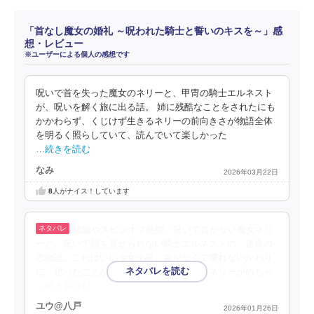
「首なし魔女の婚礼 ～呪われた騎士と誓いのキスを～」感
想・レビュー
※ユーザーによる個人の感想です
呪いで首を失った魔女のネリーと、甲冑の騎士エルネスト
が、呪いを解く旅に出る話。 姉に残酷なことをされたにも
かかわらず、くじけず生きるネリーの前向きさが物語全体
を明るく照らしていて、読んでいて楽しかった
…続きを読む
なみ
2026年03月22日
8
人がナイス！しています
続編やスピンオフ熱望。呪いで首がない魔女ネリ
ーと、呪いで顔を見せられない騎士エルネストの、運命の
恋物語。これはいい少女小説。首がなくて喋れないかわり
に、思ったことが文字として出てきちゃうネリーがめちゃ
…続きを読む
ユウ@八戸
2026年01月26日