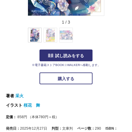
1
/
3
試し読みをする
※電子書籍ストアBOOK☆WALKERへ移動します。
購入する
著者
采火
イラスト
桜花 舞
定価：
858
円
（本体
780
円＋税）
発売日：
2025年12月27日
判型：
文庫判
ページ数：
290
ISBN：