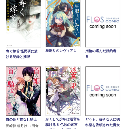
星廻りのレヴィア１
指輪の選んだ婚約者
寿ぐ嫁首 怪民研に於
８
ける記録と推理
かくして少年は迷宮を
首の姫と首なし騎士
どうも、好きな人に惚
駆ける３ 色欲の迷宮
れ薬を依頼された魔女
蒼崎律 睦月けい 田倉