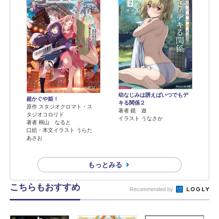
幼なじみは誘えばいつでもデ
超かぐや姫！
キる関係２
原作 スタジオクロマト・ス
著者 鏡 遊
タジオコロリド
イラスト うなさか
著者 桐山 なると
口絵・本文イラスト うらた
あさお
もっとみる
こちらもおすすめ
Recommended by