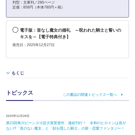
判型：文庫判／290ページ
定価：858円（本体780円＋税）
電子版：首なし魔女の婚礼 ～呪われた騎士と誓いの
キスを～【電子特典付き】
発売日：2025年12月27日
もくじ
トピックス
この書誌の関連トピックス一覧へ
2025年12月26日
第23回角川ビーンズ小説大賞受賞作、連続刊行！ 令和のヒロインは首が
ない!?「首のない魔女」と「顔を隠した騎士」の新・恋愛ファンタジー！