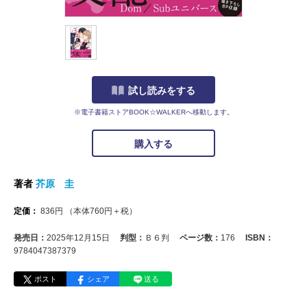
試し読みをする
※電子書籍ストアBOOK☆WALKERへ移動します。
購入する
著者
芥原 圭
定価：
836
円
（本体
760
円＋税）
発売日：
2025年12月15日
判型：
Ｂ６判
ページ数：
176
ISBN：
9784047387379
ポスト
シェア
送る