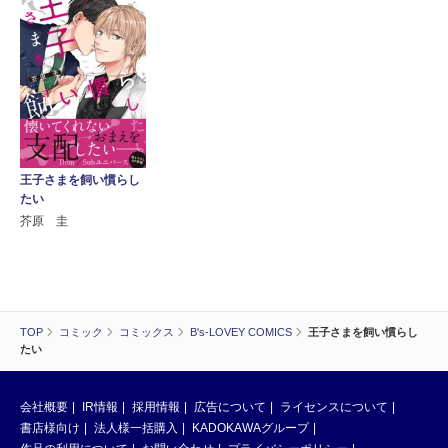
王子さまを飼い慣らし
たい
芥原 圭
TOP
コミック
コミックス
B's-LOVEY COMICS
王子さまを飼い慣らし
たい
会社概要
IR情報
採用情報
広告について
ライセンスについて
書店様向け
法人様一括購入
KADOKAWAグループ