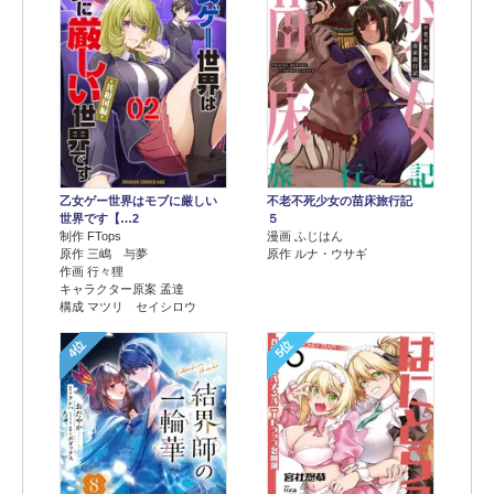
乙女ゲー世界はモブに厳しい
不老不死少女の苗床旅行記
世界です【…2
５
制作 FTops
漫画 ふじはん
原作 三嶋 与夢
原作 ルナ・ウサギ
作画 行々狸
キャラクター原案 孟達
構成 マツリ セイシロウ
4位
5位