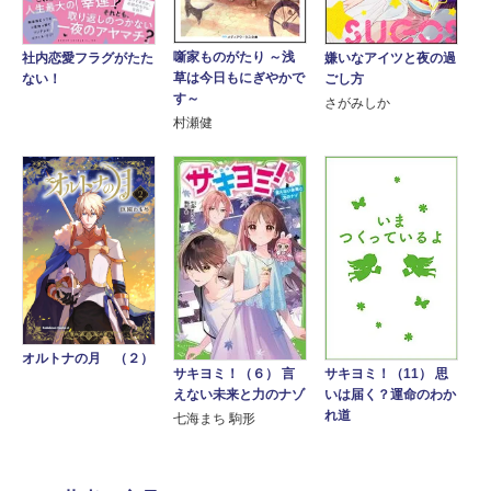
噺家ものがたり ～浅
嫌いなアイツと夜の過
社内恋愛フラグがたた
草は今日もにぎやかで
ごし方
ない！
す～
さがみしか
村瀬健
オルトナの月 （２）
サキヨミ！（６） 言
サキヨミ！（11） 思
えない未来と力のナゾ
いは届く？運命のわか
れ道
七海まち 駒形