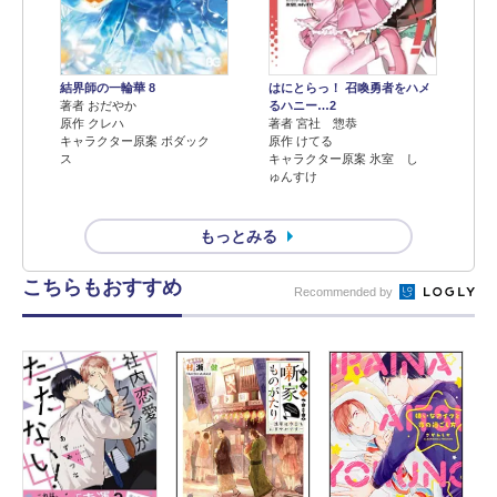
結界師の一輪華 8
はにとらっ！ 召喚勇者をハメ
著者 おだやか
るハニー…2
原作 クレハ
著者 宮社 惣恭
キャラクター原案 ボダック
原作 けてる
ス
キャラクター原案 氷室 し
ゅんすけ
もっとみる
こちらもおすすめ
Recommended by