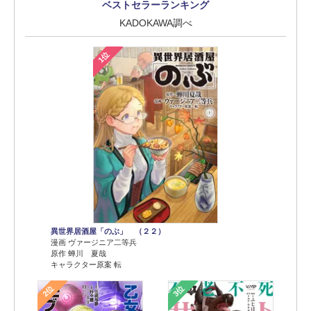
ベストセラーランキング
KADOKAWA調べ
1位
異世界居酒屋「のぶ」 （２２）
漫画 ヴァージニア二等兵
原作 蝉川 夏哉
キャラクター原案 転
2位
3位