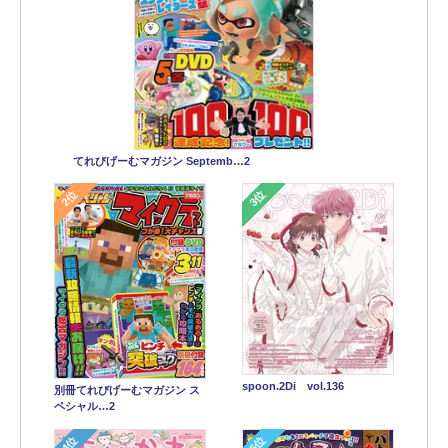
てれびげーむマガジン Septemb…2
2位
3位
spoon.2Di vol.136
別冊てれびげーむマガジン ス
ペシャル…2
4位
5位