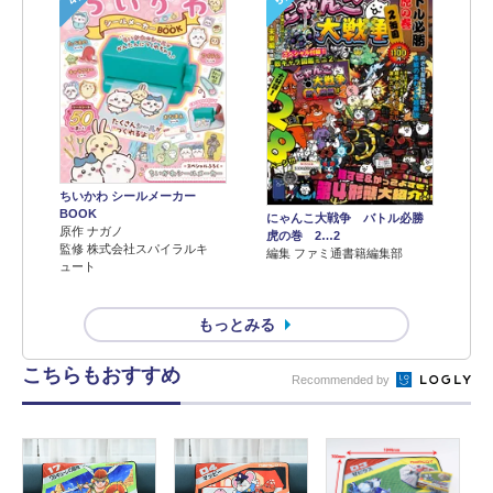
ちいかわ シールメーカー
BOOK
にゃんこ大戦争 バトル必勝
原作 ナガノ
虎の巻 2…2
監修 株式会社スパイラルキ
編集 ファミ通書籍編集部
ュート
もっとみる
こちらもおすすめ
Recommended by