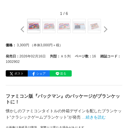
1
/
6
価格：
3,300
円
（本体
3,000
円＋税）
発売日：
2026年02月16日
判型：
Ａ５判
ページ数：
16
雑誌コード：
1002902
ポスト
シェア
送る
ファミコン版『パックマン』のパッケージがブランケッ
トに！
懐かしのファミコンタイトルの外箱デザインを配したブランケッ
ト“クラシックゲームブランケット”が発売
…続きを読む
※画像は表紙及び帯等、実際とは異なる場合があります。