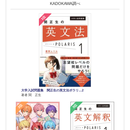
KADOKAWA調べ
1位
大学入試問題集 関正生の英文法ポラリ…2
著者 関 正生
2位
3位