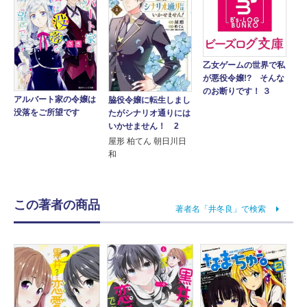
乙女ゲームの世界で私
が悪役令嬢!? そんな
のお断りです！ ３
アルバート家の令嬢は
脇役令嬢に転生しまし
没落をご所望です
たがシナリオ通りには
いかせません！ 2
屋形 柏てん 朝日川日
和
この著者の商品
著者名「井冬良」で検索