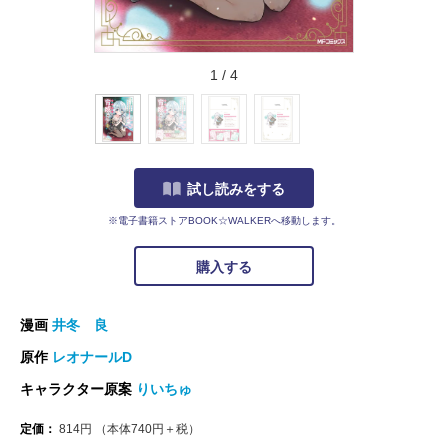
1
/
4
試し読みをする
※電子書籍ストアBOOK☆WALKERへ移動します。
購入する
漫画
井冬 良
原作
レオナールD
キャラクター原案
りいちゅ
定価：
814
円
（本体
740
円＋税）