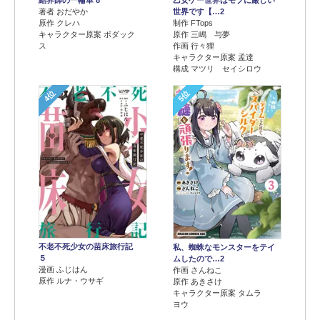
結界師の一輪華 8
乙女ゲー世界はモブに厳しい
著者 おだやか
世界です【…2
原作 クレハ
制作 FTops
キャラクター原案 ボダック
原作 三嶋 与夢
ス
作画 行々狸
キャラクター原案 孟達
構成 マツリ セイシロウ
4位
5位
不老不死少女の苗床旅行記
私、蜘蛛なモンスターをテイ
５
ムしたので…2
漫画 ふじはん
作画 さんねこ
原作 ルナ・ウサギ
原作 あきさけ
キャラクター原案 タムラ
ヨウ