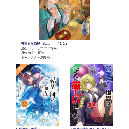
異世界居酒屋「のぶ」 （２２）
漫画 ヴァージニア二等兵
原作 蝉川 夏哉
キャラクター原案 転
2位
3位