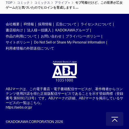
TOP
コミック
コミックス
アライブ＋
モブ司祭だけど、この世界が乙女
ゲームだと気づいたのでヒロインを育成します１…
会社概要
IR情報
採用情報
広告について
ライセンスについて
書店様向け
法人様一括購入
KADOKAWAグループ
作品の利用について
お問い合わせ
プライバシーポリシー
サイトポリシー
Do Not Sell or Share My Personal Information
利用者情報の外部送信について
ABJマークは、この電子書店・電子書籍配信サービスが、著作権者からコン
テンツ使用許諾を得た正規版配信サービスであることを示す登録商標（登録
番号 第6091713号）です。ABJマークの詳細、ABJマークを掲示しているサ
ービスの一覧はこちら。
https://aebs.or.jp/
©KADOKAWA CORPORATION 2026